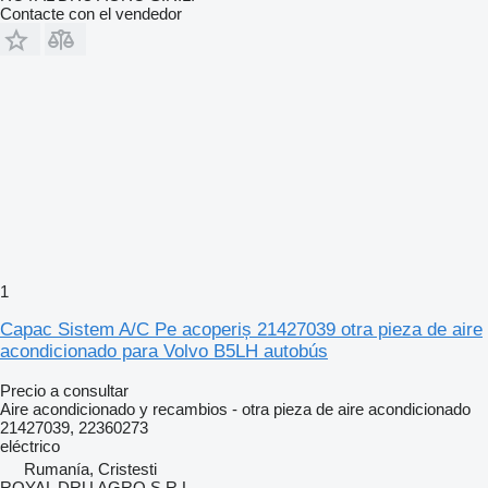
Contacte con el vendedor
1
Capac Sistem A/C Pe acoperiș 21427039 otra pieza de aire
acondicionado para Volvo B5LH autobús
Precio a consultar
Aire acondicionado y recambios - otra pieza de aire acondicionado
21427039, 22360273
eléctrico
Rumanía, Cristesti
ROYAL DRU AGRO S.R.L.