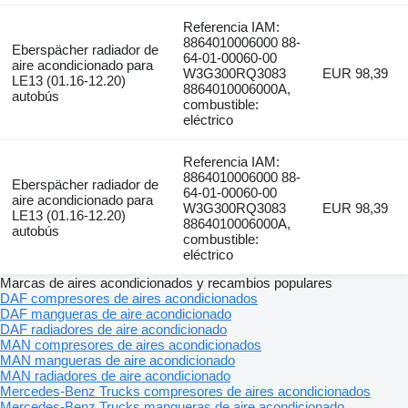
Referencia IAM:
8864010006000 88-
Eberspächer radiador de
64-01-00060-00
aire acondicionado para
W3G300RQ3083
EUR 98,39
LE13 (01.16-12.20)
8864010006000A,
autobús
combustible:
eléctrico
Referencia IAM:
8864010006000 88-
Eberspächer radiador de
64-01-00060-00
aire acondicionado para
W3G300RQ3083
EUR 98,39
LE13 (01.16-12.20)
8864010006000A,
autobús
combustible:
eléctrico
Marcas de aires acondicionados y recambios populares
DAF compresores de aires acondicionados
DAF mangueras de aire acondicionado
DAF radiadores de aire acondicionado
MAN compresores de aires acondicionados
MAN mangueras de aire acondicionado
MAN radiadores de aire acondicionado
Mercedes-Benz Trucks compresores de aires acondicionados
Mercedes-Benz Trucks mangueras de aire acondicionado