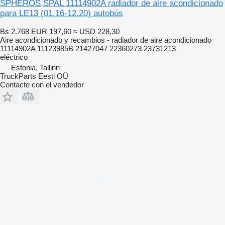
SPHEROS,SPAL 11114902A radiador de aire acondicionado
para LE13 (01.16-12.20) autobús
Bs 2.768
EUR 197,60
≈ USD 228,30
Aire acondicionado y recambios - radiador de aire acondicionado
11114902A 11123985B 21427047 22360273 23731213
eléctrico
Estonia, Tallinn
TruckParts Eesti OÜ
Contacte con el vendedor