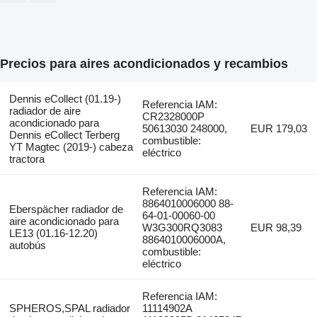
Precios para aires acondicionados y recambios
Dennis eCollect (01.19-)
Referencia IAM:
radiador de aire
CR2328000P
acondicionado para
50613030 248000,
EUR 179,03
Dennis eCollect Terberg
combustible:
YT Magtec (2019-) cabeza
eléctrico
tractora
Referencia IAM:
8864010006000 88-
Eberspächer radiador de
64-01-00060-00
aire acondicionado para
W3G300RQ3083
EUR 98,39
LE13 (01.16-12.20)
8864010006000A,
autobús
combustible:
eléctrico
Referencia IAM:
SPHEROS,SPAL radiador
11114902A