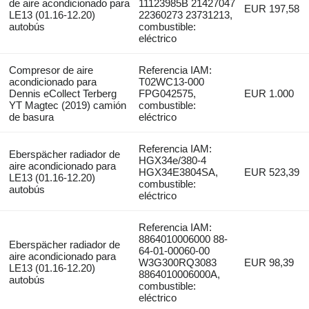
de aire acondicionado para
11123985B 21427047
EUR 197,58
LE13 (01.16-12.20)
22360273 23731213,
autobús
combustible:
eléctrico
Compresor de aire
Referencia IAM:
acondicionado para
T02WC13-000
Dennis eCollect Terberg
FPG042575,
EUR 1.000
YT Magtec (2019) camión
combustible:
de basura
eléctrico
Referencia IAM:
Eberspächer radiador de
HGX34e/380-4
aire acondicionado para
HGX34E3804SA,
EUR 523,39
LE13 (01.16-12.20)
combustible:
autobús
eléctrico
Referencia IAM:
8864010006000 88-
Eberspächer radiador de
64-01-00060-00
aire acondicionado para
W3G300RQ3083
EUR 98,39
LE13 (01.16-12.20)
8864010006000A,
autobús
combustible:
eléctrico