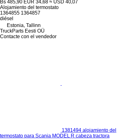
Bs 485,90
EUR 34,68
≈ USD 40,07
Alojamiento del termostato
1364855 1364857
diésel
Estonia, Tallinn
TruckParts Eesti OÜ
Contacte con el vendedor
1381494 alojamiento del
termostato para Scania MODEL R cabeza tractora