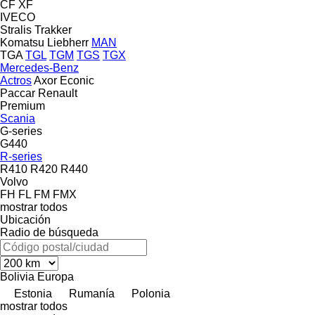
CF
XF
IVECO
Stralis
Trakker
Komatsu
Liebherr
MAN
TGA
TGL
TGM
TGS
TGX
Mercedes-Benz
Actros
Axor
Econic
Paccar
Renault
Premium
Scania
G-series
G440
R-series
R410
R420
R440
Volvo
FH
FL
FM
FMX
mostrar todos
Ubicación
Radio de búsqueda
Bolivia
Europa
Estonia
Rumanía
Polonia
mostrar todos