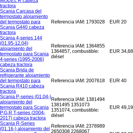
MODEL R cabeza
tractora
Scania Carcasa del
termostato alojamiento
del termostato para
Referencia IAM: 1793028
EUR 20
Scania G440 cabeza
tractora
Scania 4-series 144
(01.95-12.04)
Referencia IAM: 1364855
alojamiento del
1364857, combustible:
EUR 34,68
termostato para Scania
diésel
4-series (1995-2006)
cabeza tractora
Scania Brida de
refrigerante alojamiento
del termostato para
Referencia IAM: 2007618
EUR 40
Scania R410 cabeza
tractora
Scania P-series (01.04-)
Referencia IAM: 1381494
alojamiento del
1381495 1351073
termostato para Scania
EUR 49,19
1351074, combustible:
P,G,R,T-series (2004-
diésel
2017) cabeza tractora
Scania R-Series
Referencia IAM: 2378989
(01.16-) alojamiento del
2650308 2268067