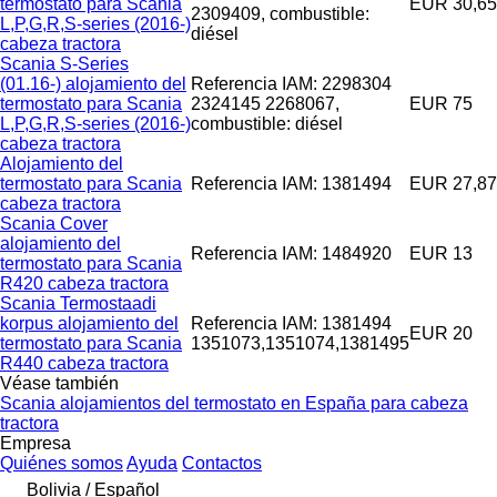
termostato para Scania
EUR 30,65
2309409, combustible:
L,P,G,R,S-series (2016-)
diésel
cabeza tractora
Scania S-Series
(01.16-) alojamiento del
Referencia IAM: 2298304
termostato para Scania
2324145 2268067,
EUR 75
L,P,G,R,S-series (2016-)
combustible: diésel
cabeza tractora
Alojamiento del
termostato para Scania
Referencia IAM: 1381494
EUR 27,87
cabeza tractora
Scania Cover
alojamiento del
Referencia IAM: 1484920
EUR 13
termostato para Scania
R420 cabeza tractora
Scania Termostaadi
korpus alojamiento del
Referencia IAM: 1381494
EUR 20
termostato para Scania
1351073,1351074,1381495
R440 cabeza tractora
Véase también
Scania alojamientos del termostato en España para cabeza
tractora
Empresa
Quiénes somos
Ayuda
Contactos
Bolivia / Español