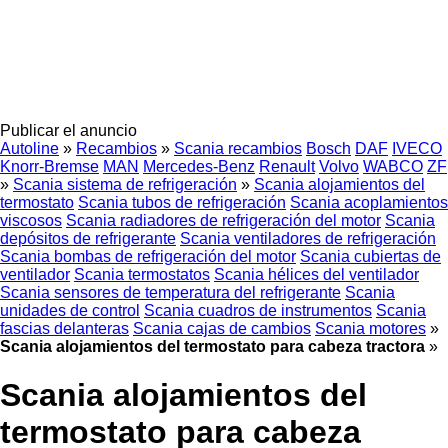
Publicar el anuncio
Autoline
»
Recambios
»
Scania recambios
Bosch
DAF
IVECO
Knorr-Bremse
MAN
Mercedes-Benz
Renault
Volvo
WABCO
ZF
»
Scania sistema de refrigeración
»
Scania alojamientos del
termostato
Scania tubos de refrigeración
Scania acoplamientos
viscosos
Scania radiadores de refrigeración del motor
Scania
depósitos de refrigerante
Scania ventiladores de refrigeración
Scania bombas de refrigeración del motor
Scania cubiertas de
ventilador
Scania termostatos
Scania hélices del ventilador
Scania sensores de temperatura del refrigerante
Scania
unidades de control
Scania cuadros de instrumentos
Scania
fascias delanteras
Scania cajas de cambios
Scania motores
»
Scania alojamientos del termostato para cabeza tractora
»
Scania alojamientos del
termostato para cabeza