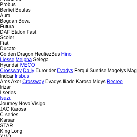
Probus
Berliet
Beulas
Aura
Bogdan
Bova
Futura
DAF
Etalon
Fast
Scoler
Fiat
Ducato
Golden Dragon
HeuliezBus
Hino
Liesse
Melpha
Selega
Hyundai
IVECO
Crossway
Daily
Eurorider
Evadys
Ferqui Sunrise
Magelys
Mag
Indcar
Irisbus
Ares
Axer
Crossway
Evadys
Iliade
Karosa
Midys
Recreo
Irizar
I-series
Isuzu
Journey
Novo
Visigo
JAC
Karosa
C-series
Karsan
STAR
King Long
XMQ