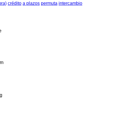
pra)
crédito
a plazos
permuta
intercambio
e
km
g