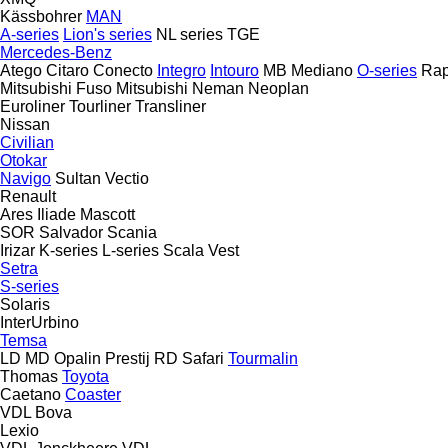
Kässbohrer
MAN
A-series
Lion's series
NL series
TGE
Mercedes-Benz
Atego
Citaro
Conecto
Integro
Intouro
MB
Mediano
O-series
Rap
Mitsubishi Fuso
Mitsubishi
Neman
Neoplan
Euroliner
Tourliner
Transliner
Nissan
Civilian
Otokar
Navigo
Sultan
Vectio
Renault
Ares
Iliade
Mascott
SOR
Salvador
Scania
Irizar
K-series
L-series
Scala
Vest
Setra
S-series
Solaris
InterUrbino
Temsa
LD
MD
Opalin
Prestij
RD
Safari
Tourmalin
Thomas
Toyota
Caetano
Coaster
VDL Bova
Lexio