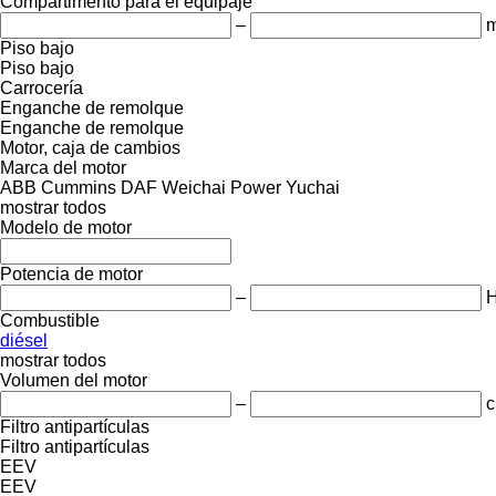
Compartimento para el equipaje
–
m
Piso bajo
Piso bajo
Carrocería
Enganche de remolque
Enganche de remolque
Motor, caja de cambios
Marca del motor
ABB
Cummins
DAF
Weichai Power
Yuchai
mostrar todos
Modelo de motor
Potencia de motor
–
Combustible
diésel
mostrar todos
Volumen del motor
–
c
Filtro antipartículas
Filtro antipartículas
EEV
EEV