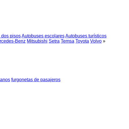
 dos pisos
Autobuses escolares
Autobuses turísticos
rcedes-Benz
Mitsubishi
Setra
Temsa
Toyota
Volvo
»
banos
furgonetas de pasajeros