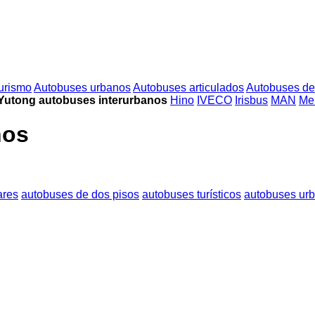
urismo
Autobuses urbanos
Autobuses articulados
Autobuses de
Yutong autobuses interurbanos
Hino
IVECO
Irisbus
MAN
Me
nos
ares
autobuses de dos pisos
autobuses turísticos
autobuses ur