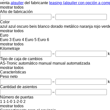
venta
alquiler
del fabricante
leasing (alquiler con opción a com
mostrar todos
Año de fabricación
–
Color
azul
azul oscuro
beis
blanco
dorado
metálico
naranja
rojo
verd
mostrar todos
Euro
Euro 3
Euro 4
Euro 5
Euro 6
mostrar todos
Kilometraje
–
Tipo de caja de cambios
AS-Tronic
automático
manual
manual automatizada
mostrar todos
Características
Peso neto
–
k
Cantidad de asientos
–
Número de puertas
1
1-1-0
1-2-0
2
mostrar todos