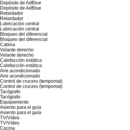
Depósito de AdBlue
Depósito de AdBlue
Retardador
Retardador
Lubricación central
Lubricación central
Bloqueo del diferencial
Bloqueo del diferencial
Cabina
Volante derecho
Volante derecho
Calefacción estática
Calefacción estática
Aire acondicionado
Aire acondicionado
Control de crucero (tempomat)
Control de crucero (tempomat)
Tacógrafo
Tacógrafo
Equipamiento
Asiento para el guía
Asiento para el guía
TV/Vídeo
TV/Vídeo
Cocina