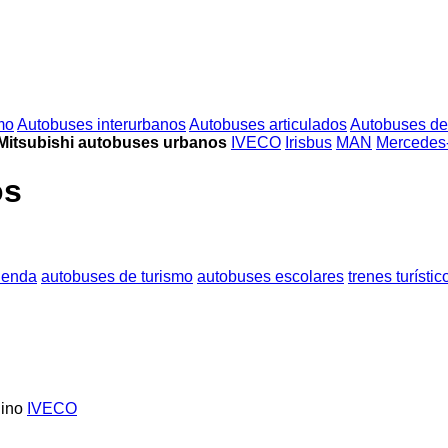
mo
Autobuses interurbanos
Autobuses articulados
Autobuses de
Mitsubishi autobuses urbanos
IVECO
Irisbus
MAN
Mercedes
os
ienda
autobuses de turismo
autobuses escolares
trenes turístic
ino
IVECO