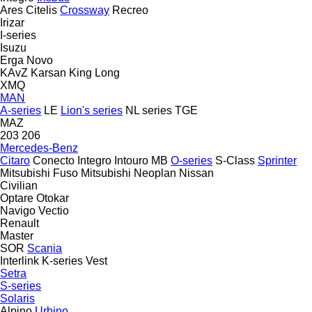
Ares
Citelis
Crossway
Recreo
Irizar
I-series
Isuzu
Erga
Novo
KAvZ
Karsan
King Long
XMQ
MAN
A-series
LE
Lion's series
NL series
TGE
MAZ
203
206
Mercedes-Benz
Citaro
Conecto
Integro
Intouro
MB
O-series
S-Class
Sprinter
Mitsubishi Fuso
Mitsubishi
Neoplan
Nissan
Civilian
Optare
Otokar
Navigo
Vectio
Renault
Master
SOR
Scania
Interlink
K-series
Vest
Setra
S-series
Solaris
Alpino
Urbino