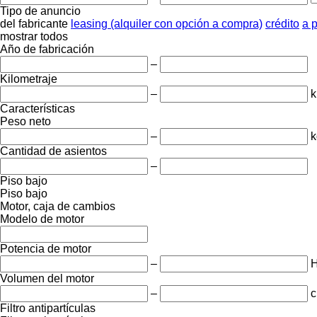
Tipo de anuncio
del fabricante
leasing (alquiler con opción a compra)
crédito
a 
mostrar todos
Año de fabricación
–
Kilometraje
–
Características
Peso neto
–
k
Cantidad de asientos
–
Piso bajo
Piso bajo
Motor, caja de cambios
Modelo de motor
Potencia de motor
–
Volumen del motor
–
c
Filtro antipartículas