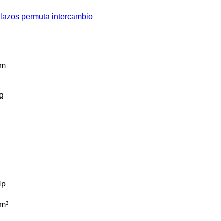
plazos
permuta
intercambio
km
g
Hp
m³