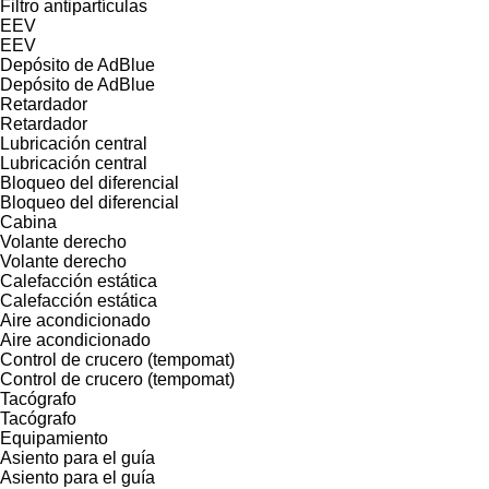
Filtro antipartículas
EEV
EEV
Depósito de AdBlue
Depósito de AdBlue
Retardador
Retardador
Lubricación central
Lubricación central
Bloqueo del diferencial
Bloqueo del diferencial
Cabina
Volante derecho
Volante derecho
Calefacción estática
Calefacción estática
Aire acondicionado
Aire acondicionado
Control de crucero (tempomat)
Control de crucero (tempomat)
Tacógrafo
Tacógrafo
Equipamiento
Asiento para el guía
Asiento para el guía