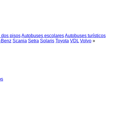
 dos pisos
Autobuses escolares
Autobuses turísticos
-Benz
Scania
Setra
Solaris
Toyota
VDL
Volvo
»
os