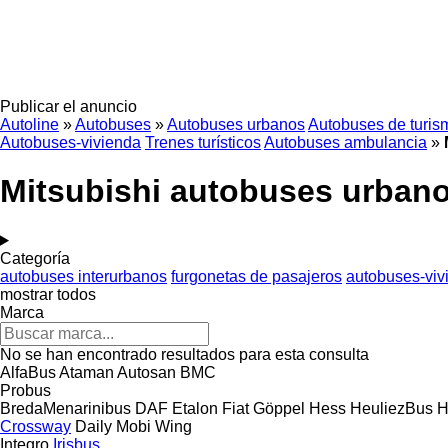
Publicar el anuncio
Autoline
»
Autobuses
»
Autobuses urbanos
Autobuses de turis
Autobuses-vivienda
Trenes turísticos
Autobuses ambulancia
»
Mitsubishi autobuses urban
Categoría
autobuses interurbanos
furgonetas de pasajeros
autobuses-viv
mostrar todos
Marca
No se han encontrado resultados para esta consulta
AlfaBus
Ataman
Autosan
BMC
Probus
BredaMenarinibus
DAF
Etalon
Fiat
Göppel
Hess
HeuliezBus
H
Crossway
Daily
Mobi
Wing
Integro
Irisbus