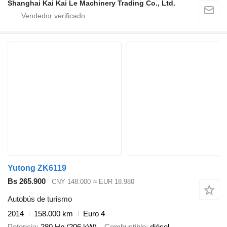
Shanghai Kai Kai Le Machinery Trading Co., Ltd.
Yutong ZK6119
Bs 265.900
CNY 148.000
≈ EUR 18.980
Autobús de turismo
2014
158.000 km
Euro 4
Potencia
280 Hp (206 kW)
Combustible
diésel