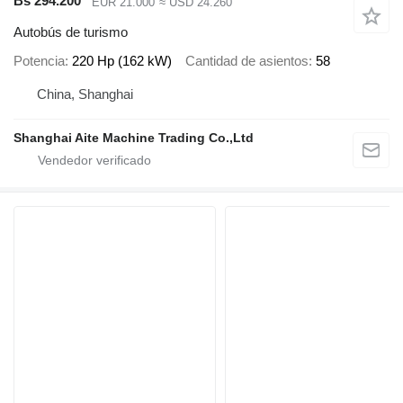
Bs 294.200
EUR 21.000
≈ USD 24.260
Autobús de turismo
Potencia
220 Hp (162 kW)
Cantidad de asientos
58
China, Shanghai
Shanghai Aite Machine Trading Co.,Ltd