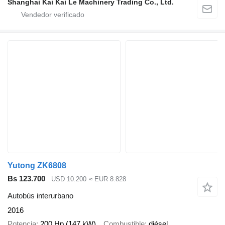
Shanghai Kai Kai Le Machinery Trading Co., Ltd.
Yutong ZK6808
Bs 123.700
USD 10.200
≈ EUR 8.828
Autobús interurbano
2016
Potencia
200 Hp (147 kW)
Combustible
diésel