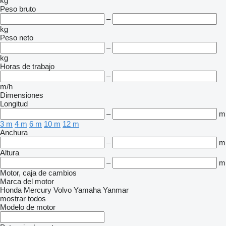
kg
Peso bruto
–
kg
Peso neto
–
kg
Horas de trabajo
–
m/h
Dimensiones
Longitud
–
m
3 m
4 m
6 m
10 m
12 m
Anchura
–
m
Altura
–
m
Motor, caja de cambios
Marca del motor
Honda
Mercury
Volvo
Yamaha
Yanmar
mostrar todos
Modelo de motor