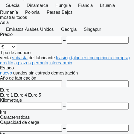
Suecia
Dinamarca
Hungría
Francia
Lituania
Rumanía
Polonia
Países Bajos
mostrar todos
Asia
Emiratos Árabes Unidos
Georgia
Singapur
Precio
–
Tipo de anuncio
venta
subasta
del fabricante
leasing (alquiler con opción a compra)
crédito
a plazos
permuta
intercambio
Estado
nuevo
usados
siniestrado
demostración
Año de fabricación
–
Euro
Euro 1
Euro 4
Euro 5
Kilometraje
–
km
Características
Capacidad de carga
–