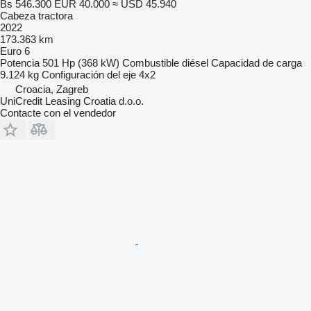
Bs 546.300
EUR 40.000
≈ USD 45.940
Cabeza tractora
2022
173.363 km
Euro 6
Potencia
501 Hp (368 kW)
Combustible
diésel
Capacidad de carga
9.124 kg
Configuración del eje
4x2
Croacia, Zagreb
UniCredit Leasing Croatia d.o.o.
Contacte con el vendedor