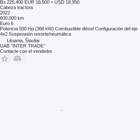
Bs 225.400
EUR 16.500
≈ USD 18.950
Cabeza tractora
2022
600.000 km
Euro 6
Potencia
500 Hp (368 kW)
Combustible
diésel
Configuración del eje
4x2
Suspensión
resorte/neumática
Lituania, Šiauliai
UAB "INTER TRADE"
Contacte con el vendedor