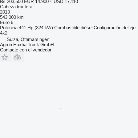
Bs 203.500
EUR 14.900
≈ USD 17.110
Cabeza tractora
2013
543.000 km
Euro 6
Potencia
441 Hp (324 kW)
Combustible
diésel
Configuración del eje
4x2
Suiza, Othmarsingen
Agron Haxha Truck GmbH
Contacte con el vendedor