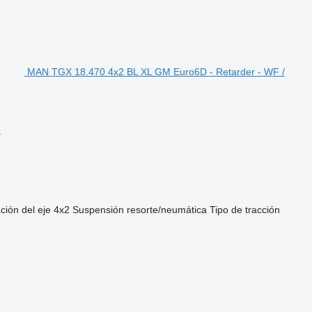
MAN TGX 18.470 4x2 BL XL GM Euro6D - Retarder - WF /
c
ción del eje
4x2
Suspensión
resorte/neumática
Tipo de tracción