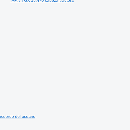
MAN TGX 18.470 cabeza tractora
acuerdo del usuario
.