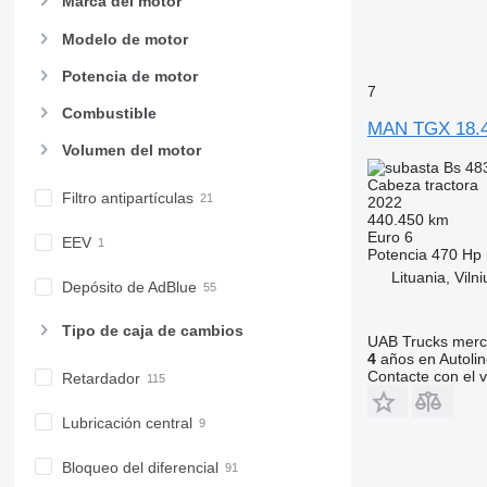
Marca del motor
Modelo de motor
Potencia de motor
7
Combustible
MAN TGX 18.
Volumen del motor
Bs 48
Cabeza tractora
Filtro antipartículas
2022
440.450 km
Euro 6
EEV
Potencia
470 Hp 
Lituania, Viln
Depósito de AdBlue
Tipo de caja de cambios
UAB Trucks merc
4
años en Autolin
Contacte con el 
Retardador
Lubricación central
Bloqueo del diferencial