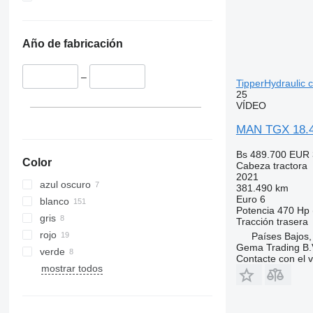
TGX 41.540
TGX 41.560
Año de fabricación
TGX 41.580
TGX 41.640
–
TGX 41.680
TipperHydraulic 
25
VÍDEO
MAN TGX 18.47
Bs 489.700
EUR 
Color
Cabeza tractora
2021
azul oscuro
381.490 km
Euro 6
blanco
Potencia
470 Hp 
gris
Tracción trasera
rojo
Países Bajos,
Gema Trading B.
verde
Contacte con el 
mostrar todos