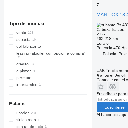
TGS 26.440
TGX 26.440
Eslovaquia
7
TGS 26.470
TGX 26.460
mostrar todos
MAN TGX 18.
TGS 26.480
TGX 26.470
Tipo de anuncio
TGS 26.500
TGX 26.480
Bs 48
Cabeza tractora
TGS 26.540
TGX 26.500
venta
2022
TGS 33.400
TGX 26.510
462.218 km
subasta
Euro 6
TGS 33.420
TGX 26.520
del fabricante
Potencia
470 Hp 
TGS 33.440
TGX 26.540
leasing (alquiler con opción a compra)
Polonia, Pozn
TGS 33.480
TGX 26.560
crédito
TGS 33.520
TGX 26.580
UAB Trucks merc
a plazos
TGS 35.480
TGX 28.480
4
años en Autolin
permuta
TGS 40.480
TGX 28.500
Contacte con el 
intercambio
TGX 28.510
TGX 28.520
Suscríbase para 
TGX 33.480
Estado
TGX 33.540
Suscribirse
usados
TGX 33.560
Al hacer clic aq
siniestrado
TGX 33.580
con un defecto
TGX 33.640