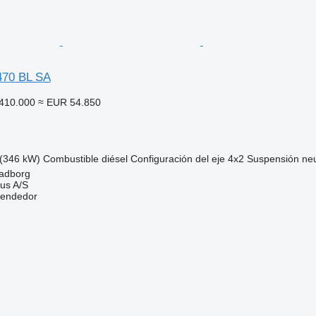
70 BL SA
410.000
≈ EUR 54.850
(346 kW)
Combustible
diésel
Configuración del eje
4x2
Suspensión
ne
adborg
us A/S
vendedor