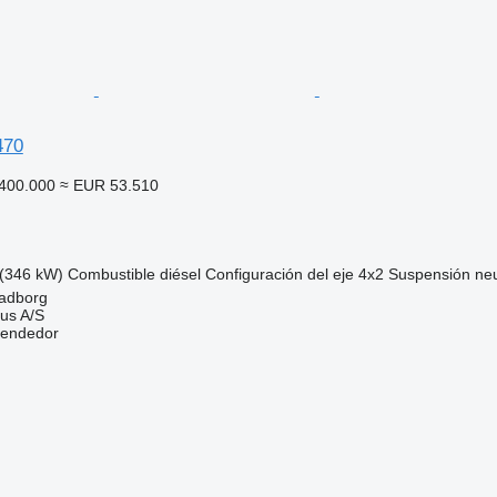
470
400.000
≈ EUR 53.510
(346 kW)
Combustible
diésel
Configuración del eje
4x2
Suspensión
ne
adborg
us A/S
vendedor