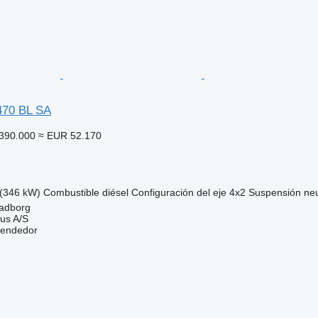
70 BL SA
390.000
≈ EUR 52.170
(346 kW)
Combustible
diésel
Configuración del eje
4x2
Suspensión
ne
adborg
us A/S
vendedor