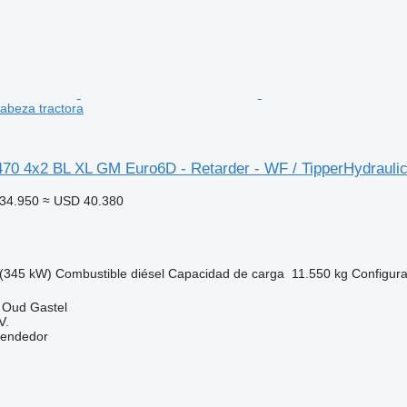
cabeza tractora
0 4x2 BL XL GM Euro6D - Retarder - WF / TipperHydrauli
34.950
≈ USD 40.380
(345 kW)
Combustible
diésel
Capacidad de carga
11.550 kg
Configura
 Oud Gastel
V.
vendedor