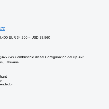
470
3.400
EUR 34.500
≈ USD 39.860
(345 kW)
Combustible
diésel
Configuración del eje
4x2
ius, Lithuania
hant
e
vendedor