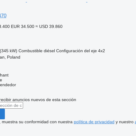
470
3.400
EUR 34.500
≈ USD 39.860
(345 kW)
Combustible
diésel
Configuración del eje
4x2
an, Poland
hant
e
vendedor
recibir anuncios nuevos de esta sección
uí, muestra su conformidad con nuestra
política de privacidad
y nuestro