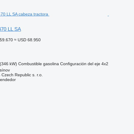
70 LL SA
59.670
≈ USD 68.950
(346 kW)
Combustible
gasolina
Configuración del eje
4x2
sínov
Czech Republic s. r.o.
vendedor