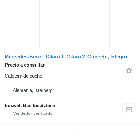
Mercedes-Benz : Citaro 1, Citaro 2, Conecto, Integro, Intouro, O3 cafetera de coche para Mercedes-Benz 3er Reihe GT/ GTHD/ NF/ UL/ HDH, 4er Reihe GT/ GTHD/ NF/ UL/ HDH, 5er Reihe GT/ GTHD/ NF/ UL/ HDH, S328DT, S431DT autobús
Precio a consultar
Cafetera de coche
Alemania, Isterberg
Buswelt Bus Ersatzteile