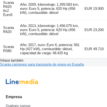
Scania
Año: 2009, kilometraje: 1.399.583 km,
R620
euro: Euro 5, potencia: 620 Hp (456
EUR 19.900
6x2
kW), combustible: diésel
Euro5
Año: 2013, kilometraje: 1.456.075 km,
Scania
euro: Euro 5, potencia: 620 Hp (456
EUR 23.200
R620
kW), combustible: diésel
Año: 2017, euro: Euro 6, potencia: 581
Scania
Hp (427 kW), combustible: diésel,
EUR 49.710
R580
capacidad de carga: 48.425 kg
Véase también
Scania camiones para transporte de grano en España
Empresa
Quiénes somos