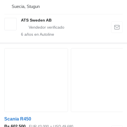
Suecia, Stugun
ATS Sweden AB
6
años en Autoline
Scania R450
Bs 602.500
EUR 43.000
≈ USD 49.680