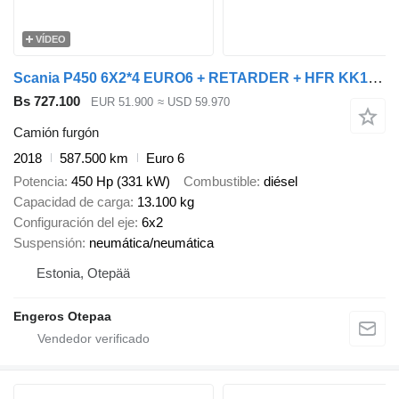
VÍDEO
Scania P450 6X2*4 EURO6 + RETARDER + HFR KK18 TRAILER + remolque furgón
Bs 727.100
EUR 51.900
≈ USD 59.970
Camión furgón
2018
587.500 km
Euro 6
Potencia
450 Hp (331 kW)
Combustible
diésel
Capacidad de carga
13.100 kg
Configuración del eje
6x2
Suspensión
neumática/neumática
Estonia, Otepää
Engeros Otepaa