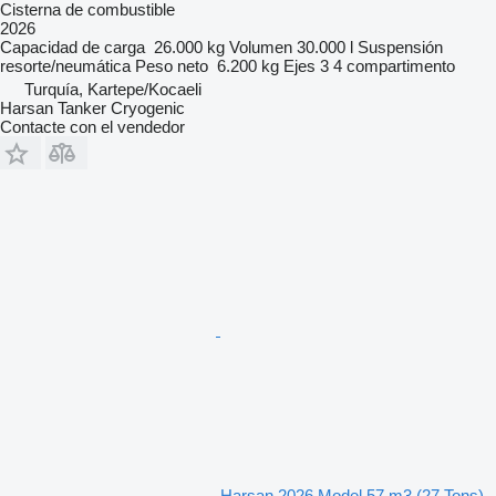
Cisterna de combustible
2026
Capacidad de carga
26.000 kg
Volumen
30.000 l
Suspensión
resorte/neumática
Peso neto
6.200 kg
Ejes
3
4 compartimento
Turquía, Kartepe/Kocaeli
Harsan Tanker Cryogenic
Contacte con el vendedor
Harsan 2026 Model 57 m3 (27 Tons)