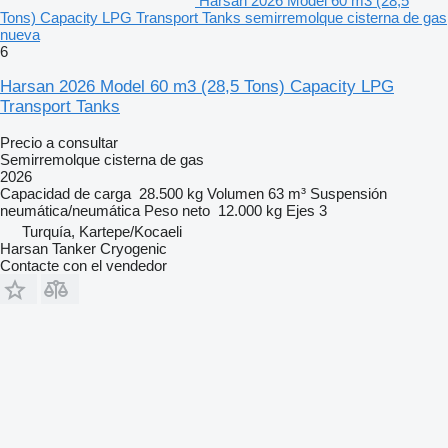
Harsan 2026 Model 60 m3 (28,5
Tons) Capacity LPG Transport Tanks semirremolque cisterna de gas
nueva
6
Harsan 2026 Model 60 m3 (28,5 Tons) Capacity LPG
Transport Tanks
Precio a consultar
Semirremolque cisterna de gas
2026
Capacidad de carga
28.500 kg
Volumen
63 m³
Suspensión
neumática/neumática
Peso neto
12.000 kg
Ejes
3
Turquía, Kartepe/Kocaeli
Harsan Tanker Cryogenic
Contacte con el vendedor