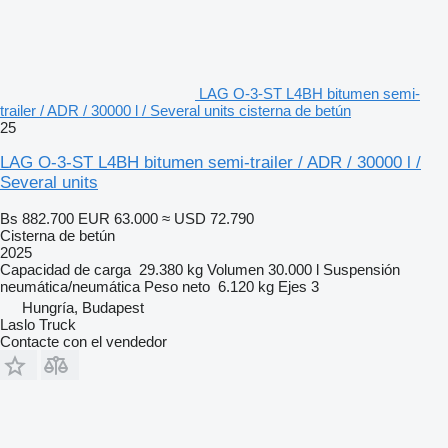
LAG O-3-ST L4BH bitumen semi-
trailer / ADR / 30000 l / Several units cisterna de betún
25
LAG O-3-ST L4BH bitumen semi-trailer / ADR / 30000 l /
Several units
Bs 882.700
EUR 63.000
≈ USD 72.790
Cisterna de betún
2025
Capacidad de carga
29.380 kg
Volumen
30.000 l
Suspensión
neumática/neumática
Peso neto
6.120 kg
Ejes
3
Hungría, Budapest
Laslo Truck
Contacte con el vendedor