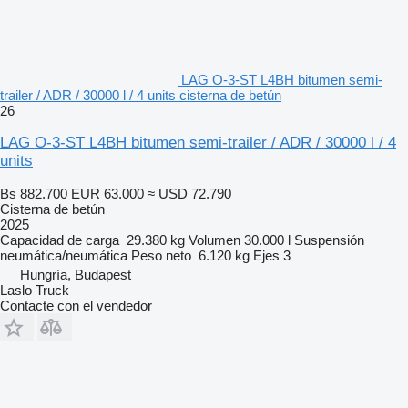
LAG O-3-ST L4BH bitumen semi-
trailer / ADR / 30000 l / 4 units cisterna de betún
26
LAG O-3-ST L4BH bitumen semi-trailer / ADR / 30000 l / 4
units
Bs 882.700
EUR 63.000
≈ USD 72.790
Cisterna de betún
2025
Capacidad de carga
29.380 kg
Volumen
30.000 l
Suspensión
neumática/neumática
Peso neto
6.120 kg
Ejes
3
Hungría, Budapest
Laslo Truck
Contacte con el vendedor