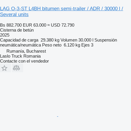
LAG O-3-ST L4BH bitumen semi-trailer / ADR / 30000 l /
Several units
Bs 882.700
EUR 63.000
≈ USD 72.790
Cisterna de betún
2025
Capacidad de carga
29.380 kg
Volumen
30.000 l
Suspensión
neumática/neumática
Peso neto
6.120 kg
Ejes
3
Rumanía, Bucharest
Laslo Truck Romania
Contacte con el vendedor