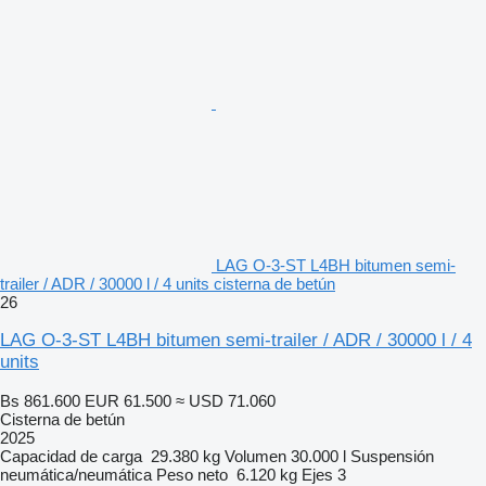
LAG O-3-ST L4BH bitumen semi-
trailer / ADR / 30000 l / 4 units cisterna de betún
26
LAG O-3-ST L4BH bitumen semi-trailer / ADR / 30000 l / 4
units
Bs 861.600
EUR 61.500
≈ USD 71.060
Cisterna de betún
2025
Capacidad de carga
29.380 kg
Volumen
30.000 l
Suspensión
neumática/neumática
Peso neto
6.120 kg
Ejes
3