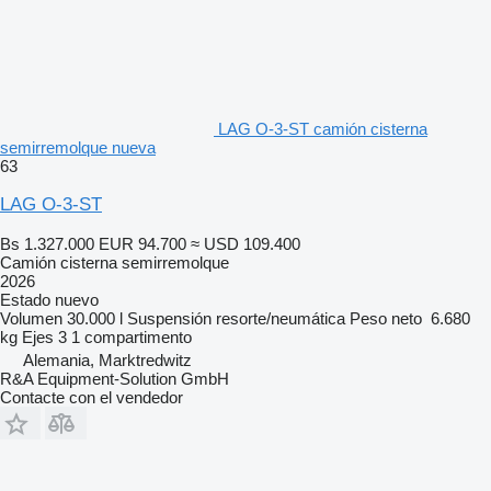
LAG O-3-ST camión cisterna
semirremolque nueva
63
LAG O-3-ST
Bs 1.327.000
EUR 94.700
≈ USD 109.400
Camión cisterna semirremolque
2026
Estado
nuevo
Volumen
30.000 l
Suspensión
resorte/neumática
Peso neto
6.680
kg
Ejes
3
1 compartimento
Alemania, Marktredwitz
R&A Equipment-Solution GmbH
Contacte con el vendedor