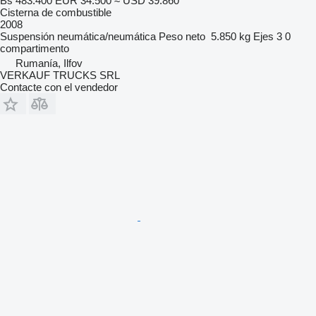
Bs 483.400
EUR 34.500
≈ USD 39.860
Cisterna de combustible
2008
Suspensión
neumática/neumática
Peso neto
5.850 kg
Ejes
3
0
compartimento
Rumanía, Ilfov
VERKAUF TRUCKS SRL
Contacte con el vendedor