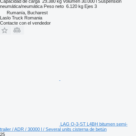
Capacidad de carga
29.380 kg
Volumen
30.000 l
Suspensión
neumática/neumática
Peso neto
6.120 kg
Ejes
3
Rumanía, Bucharest
Laslo Truck Romania
Contacte con el vendedor
LAG O-3-ST L4BH bitumen semi-
trailer / ADR / 30000 l / Several units cisterna de betún
25