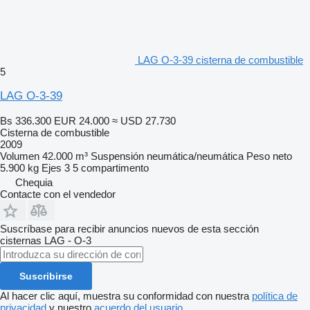
LAG O-3-39 cisterna de combustible
5
LAG O-3-39
Bs 336.300
EUR 24.000
≈ USD 27.730
Cisterna de combustible
2009
Volumen
42.000 m³
Suspensión
neumática/neumática
Peso neto
5.900 kg
Ejes
3
5 compartimento
Chequia
Contacte con el vendedor
Suscríbase para recibir anuncios nuevos de esta sección
cisternas
LAG - O-3
Suscribirse
Al hacer clic aquí, muestra su conformidad con nuestra
política de
privacidad
y nuestro
acuerdo del usuario
.