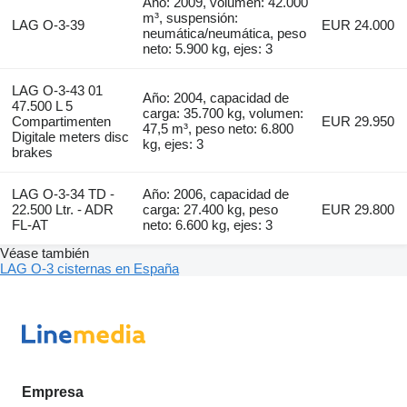
Año: 2009, volumen: 42.000
m³, suspensión:
LAG O-3-39
EUR 24.000
neumática/neumática, peso
neto: 5.900 kg, ejes: 3
LAG O-3-43 01
Año: 2004, capacidad de
47.500 L 5
carga: 35.700 kg, volumen:
Compartimenten
EUR 29.950
47,5 m³, peso neto: 6.800
Digitale meters disc
kg, ejes: 3
brakes
LAG O-3-34 TD -
Año: 2006, capacidad de
22.500 Ltr. - ADR
carga: 27.400 kg, peso
EUR 29.800
FL-AT
neto: 6.600 kg, ejes: 3
Véase también
LAG O-3 cisternas en España
Empresa