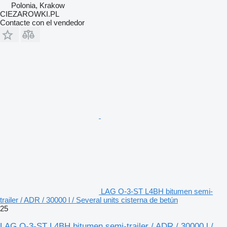
Polonia, Krakow
CIEZAROWKI.PL
Contacte con el vendedor
LAG O-3-ST L4BH bitumen semi-
trailer / ADR / 30000 l / Several units cisterna de betún
25
LAG O-3-ST L4BH bitumen semi-trailer / ADR / 30000 l /