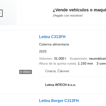
¿Vende vehículos o maqui
¡Hagalo con nosotros!
Letina C313FH
Cisterna alimentaria
2025
Volumen
31.000 l
Suspensión
neumática/
Altura de la quinta rueda
1.150 mm
3 com
Croacia, Čakovec
VÍDEO
Letina INTECH d.o.o.
Letina Berger C313FH