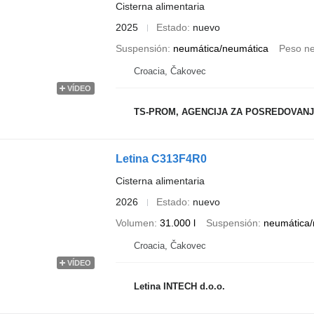
Cisterna alimentaria
2025
Estado
nuevo
Suspensión
neumática/neumática
Peso ne
Croacia, Čakovec
VÍDEO
TS-PROM, AGENCIJA ZA POSREDOVAN
Letina C313F4R0
Cisterna alimentaria
2026
Estado
nuevo
Volumen
31.000 l
Suspensión
neumática/
Croacia, Čakovec
VÍDEO
Letina INTECH d.o.o.