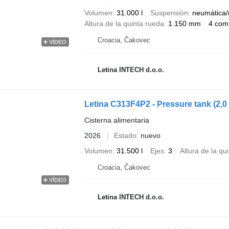
Volumen
31.000 l
Suspensión
neumática/
Altura de la quinta rueda
1.150 mm
4 com
Croacia, Čakovec
VÍDEO
Letina INTECH d.o.o.
Letina C313F4P2 - Pressure tank (2,0 
Cisterna alimentaria
2026
Estado
nuevo
Volumen
31.500 l
Ejes
3
Altura de la qu
Croacia, Čakovec
VÍDEO
Letina INTECH d.o.o.