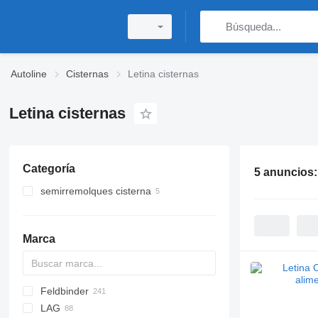
Autoline
Cisternas
Letina cisternas
Letina cisternas
Categoría
5 anuncios
semirremolques cisterna
cisternas alimentarias
Marca
Feldbinder
SVM
NCG
CB
T-series
SAPL
KIS
STF
ADR
SOA
K series
LPG
45
AMMONIA
Carrytank
LAG
NG
BPDO
LPG
TF
EUT
ASW
TX
Stralis
Modulo
TSA
SSK