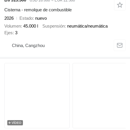
USD 26.000
≈ EUR 22.500
Cisterna - remolque de combustible
2026
Estado
nuevo
Volumen
45.000 l
Suspensión
neumática/neumática
Ejes
3
China, Cangzhou
VÍDEO