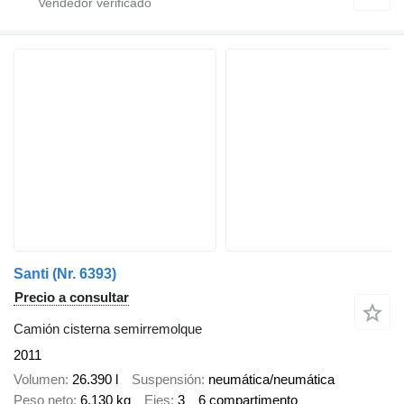
Santi (Nr. 6393)
Precio a consultar
Camión cisterna semirremolque
2011
Volumen
26.390 l
Suspensión
neumática/neumática
Peso neto
6.130 kg
Ejes
3
6 compartimento