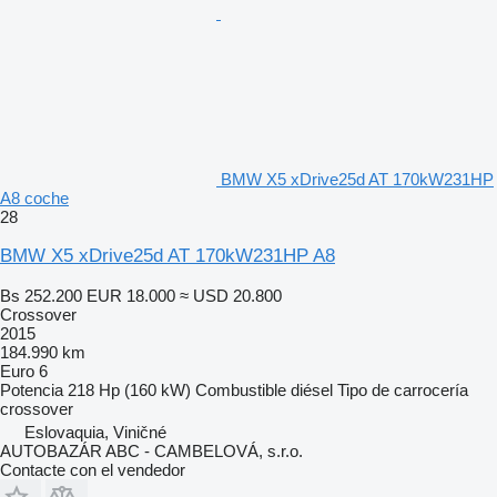
BMW X5 xDrive25d AT 170kW231HP
A8 coche
28
BMW X5 xDrive25d AT 170kW231HP A8
Bs 252.200
EUR 18.000
≈ USD 20.800
Crossover
2015
184.990 km
Euro 6
Potencia
218 Hp (160 kW)
Combustible
diésel
Tipo de carrocería
crossover
Eslovaquia, Viničné
AUTOBAZÁR ABC - CAMBELOVÁ, s.r.o.
Contacte con el vendedor