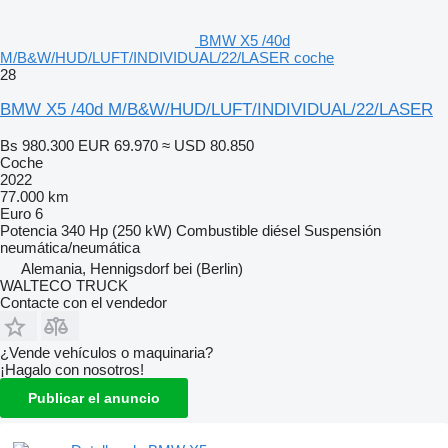
BMW X5 /40d
M/B&W/HUD/LUFT/INDIVIDUAL/22/LASER coche
28
BMW X5 /40d M/B&W/HUD/LUFT/INDIVIDUAL/22/LASER
Bs 980.300
EUR 69.970
≈ USD 80.850
Coche
2022
77.000 km
Euro 6
Potencia
340 Hp (250 kW)
Combustible
diésel
Suspensión
neumática/neumática
Alemania, Hennigsdorf bei (Berlin)
WALTECO TRUCK
Contacte con el vendedor
¿Vende vehículos o maquinaria?
¡Hagalo con nosotros!
Publicar el anuncio