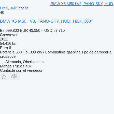
BMW X5 M50 i V8, PANO-SKY, HUD,
H&K, 360° coche
40
BMW X5 M50 i V8, PANO-SKY, HUD, H&K, 360°
Bs 699.800
EUR 49.950
≈ USD 57.710
Crossover
2022
54.416 km
Euro 6
Potencia
530 Hp (390 kW)
Combustible
gasolina
Tipo de carrocería
crossover
Alemania, Oberhausen
Mando Truck's e.K.
Contacte con el vendedor