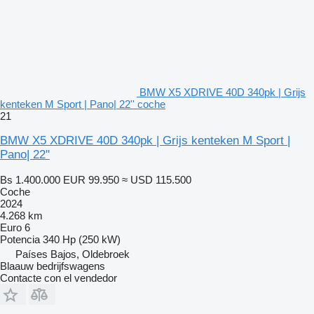
BMW X5 XDRIVE 40D 340pk | Grijs
kenteken M Sport | Pano| 22'' coche
21
BMW X5 XDRIVE 40D 340pk | Grijs kenteken M Sport |
Pano| 22''
Bs 1.400.000
EUR 99.950
≈ USD 115.500
Coche
2024
4.268 km
Euro 6
Potencia
340 Hp (250 kW)
Países Bajos, Oldebroek
Blaauw bedrijfswagens
Contacte con el vendedor