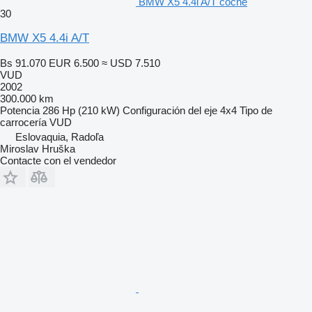
BMW X5 4.4i A/T coche
30
BMW X5 4.4i A/T
Bs 91.070
EUR 6.500
≈ USD 7.510
VUD
2002
300.000 km
Potencia
286 Hp (210 kW)
Configuración del eje
4x4
Tipo de
carrocería
VUD
Eslovaquia, Radoľa
Miroslav Hruška
Contacte con el vendedor