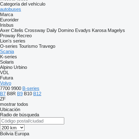
Categoría del vehículo
autobuses
Marca
Eurorider
Irisbus
Axer
Citelis
Crossway
Daily
Domino
Evadys
Karosa
Magelys
Proway
Recreo
Lion's series
O-series
Tourismo
Travego
Scania
K-series
Solaris
Alpino
Urbino
VDL
Futura
Volvo
7700
9900
B-series
B7
B8R
B9
B10
B12
ZF
mostrar todos
Ubicación
Radio de búsqueda
Bolivia
Europa