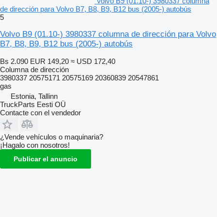
Volvo B9 (01.10-) 3980337 columna
de dirección para Volvo B7, B8, B9, B12 bus (2005-) autobús
5
Volvo B9 (01.10-) 3980337 columna de dirección para Volvo
B7, B8, B9, B12 bus (2005-) autobús
Bs 2.090
EUR 149,20
≈ USD 172,40
Columna de dirección
3980337 20575171 20575169 20360839 20547861
gas
Estonia, Tallinn
TruckParts Eesti OÜ
Contacte con el vendedor
¿Vende vehículos o maquinaria?
¡Hagalo con nosotros!
Publicar el anuncio