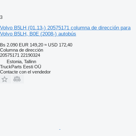
3
Volvo B5LH (01.13-) 20575171 columna de dirección para
Volvo B5LH, B0E (2008-) autobús
Bs 2.090
EUR 149,20
≈ USD 172,40
Columna de dirección
20575171 22190324
Estonia, Tallinn
TruckParts Eesti OÜ
Contacte con el vendedor