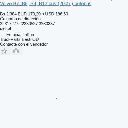
Volvo B7, B8, B9, B12 bus (2005-) autobús
Bs 2.384
EUR 170,20
≈ USD 196,60
Columna de dirección
22317277 22380527 3980337
diésel
Estonia, Tallinn
TruckParts Eesti OÜ
Contacte con el vendedor