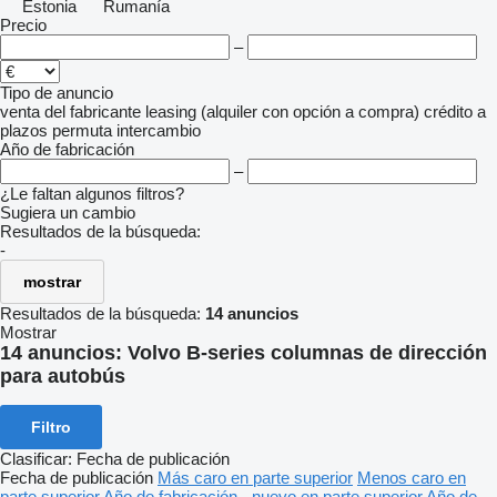
Estonia
Rumanía
Precio
–
Tipo de anuncio
venta
del fabricante
leasing (alquiler con opción a compra)
crédito
a
plazos
permuta
intercambio
Año de fabricación
–
¿Le faltan algunos filtros?
Sugiera un cambio
Resultados de la búsqueda:
-
mostrar
Resultados de la búsqueda:
14 anuncios
Mostrar
14 anuncios:
Volvo B-series columnas de dirección
para autobús
Filtro
Clasificar
:
Fecha de publicación
Fecha de publicación
Más caro en parte superior
Menos caro en
parte superior
Año de fabricación - nuevo en parte superior
Año de