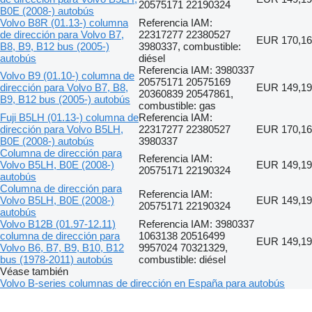
20575171 22190324
B0E (2008-) autobús
Volvo B8R (01.13-) columna
Referencia IAM:
de dirección para Volvo B7,
22317277 22380527
EUR 170,16
B8, B9, B12 bus (2005-)
3980337, combustible:
autobús
diésel
Referencia IAM: 3980337
Volvo B9 (01.10-) columna de
20575171 20575169
dirección para Volvo B7, B8,
EUR 149,19
20360839 20547861,
B9, B12 bus (2005-) autobús
combustible: gas
Fuji B5LH (01.13-) columna de
Referencia IAM:
dirección para Volvo B5LH,
22317277 22380527
EUR 170,16
B0E (2008-) autobús
3980337
Columna de dirección para
Referencia IAM:
Volvo B5LH, B0E (2008-)
EUR 149,19
20575171 22190324
autobús
Columna de dirección para
Referencia IAM:
Volvo B5LH, B0E (2008-)
EUR 149,19
20575171 22190324
autobús
Volvo B12B (01.97-12.11)
Referencia IAM: 3980337
columna de dirección para
1063138 20516499
EUR 149,19
Volvo B6, B7, B9, B10, B12
9957024 70321329,
bus (1978-2011) autobús
combustible: diésel
Véase también
Volvo B-series columnas de dirección en España para autobús