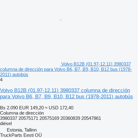
Volvo B12B (01.97-12.11) 3980337
columna de dirección para Volvo B6, B7, B9, B10, B12 bus (1978-
2011) autobús
4
Volvo B12B (01.97-12.11) 3980337 columna de dirección
para Volvo B6, B7, B9, B10, B12 bus (1978-2011) autobús
Bs 2.090
EUR 149,20
≈ USD 172,40
Columna de dirección
3980337 20575171 20575169 20360839 20547861
diésel
Estonia, Tallinn
TruckParts Eesti OÜ