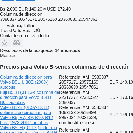
Bs 2.090
EUR 149,20
≈ USD 172,40
Columna de dirección
3980337 20575171 20575169 20360839 20547861
Estonia, Tallinn
TruckParts Eesti OÜ
Contacte con el vendedor
Resultados de la búsqueda:
14 anuncios
Mostrar
Precios para Volvo B-series columnas de dirección
Columna de dirección para
Referencia IAM: 3980337
Volvo B5LH, B0E (2008-)
20575171 20575169
EUR 149,19
autobús
20360839 20547861
Fuji B5LH (01.13-) columna de
Referencia IAM:
dirección para Volvo B5LH,
22317277 22380527
EUR 170,16
B0E autobús
3980337
Volvo B12B (01.97-12.11)
Referencia IAM: 3980337
columna de dirección para
1063138 20516499
EUR 149,19
Volvo B6, B7, B9, B10, B12
9957024 70321329,
bus (1978-2011) autobús
combustible: diésel
Volvo B5LH (01.13-) columna
Referencia IAM:
de dirección para Volvo B5LH,
EUR 149,19