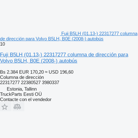
Fuji B5LH (01.13-) 22317277 columna
de dirección para Volvo B5LH, B0E (2008-) autobús
10
Fuji B5LH (01.13-) 22317277 columna de dirección para
Volvo B5LH, B0E (2008-) autobús
Bs 2.384
EUR 170,20
≈ USD 196,60
Columna de dirección
22317277 22380527 3980337
Estonia, Tallinn
TruckParts Eesti OÜ
Contacte con el vendedor