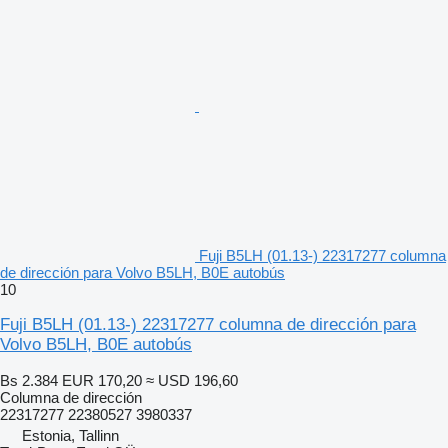
Fuji B5LH (01.13-) 22317277 columna
de dirección para Volvo B5LH, B0E autobús
10
Fuji B5LH (01.13-) 22317277 columna de dirección para
Volvo B5LH, B0E autobús
Bs 2.384
EUR 170,20
≈ USD 196,60
Columna de dirección
22317277 22380527 3980337
Estonia, Tallinn