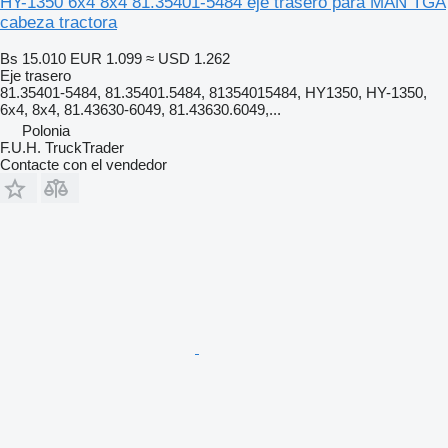
HY-1350 6x4 8x4 81.35401-5484 eje trasero para MAN TGA
cabeza tractora
Bs 15.010
EUR 1.099
≈ USD 1.262
Eje trasero
81.35401-5484, 81.35401.5484, 81354015484, HY1350, HY-1350,
6x4, 8x4, 81.43630-6049, 81.43630.6049,...
Polonia
F.U.H. TruckTrader
Contacte con el vendedor