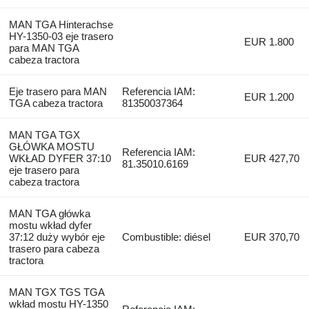
MAN TGA Hinterachse
HY-1350-03 eje trasero
EUR 1.800
para MAN TGA
cabeza tractora
Eje trasero para MAN
Referencia IAM:
EUR 1.200
TGA cabeza tractora
81350037364
MAN TGA TGX
GŁÓWKA MOSTU
Referencia IAM:
WKŁAD DYFER 37:10
EUR 427,70
81.35010.6169
eje trasero para
cabeza tractora
MAN TGA główka
mostu wkład dyfer
37:12 duży wybór eje
Combustible: diésel
EUR 370,70
trasero para cabeza
tractora
MAN TGX TGS TGA
wkład mostu HY-1350