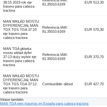
Referencia IAM:
38:15 2019 rok eje
EUR 513,30
81.35010.6169
trasero para cabeza
tractora
MAN WKŁAD MOSTU
DYFERENCJAŁ MAN
Referencia IAM:
TGX TGS TGA 37:10
EUR 570,30
81.35010.6169
eje trasero para
cabeza tractora
MAN TGA główka
mostu wkład dyfer
Referencia IAM:
37:13 duży wybór eje
EUR 370,70
81.35010.6169
trasero para cabeza
tractora
MAN WKŁAD MOSTU
DYFERENCJAŁ MAN
TGX TGS TGA 37:12
Combustible: diésel
EUR 427,70
eje trasero para
cabeza tractora
Véase también
MAN TGA ejes traseros en España para cabeza tractora