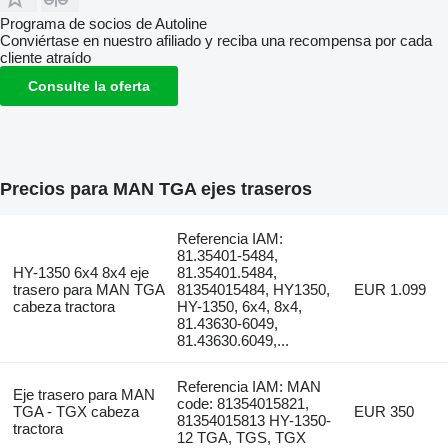
Programa de socios de Autoline
Conviértase en nuestro afiliado y reciba una recompensa por cada
cliente atraído
Consulte la oferta
Precios para MAN TGA ejes traseros
Referencia IAM:
81.35401-5484,
HY-1350 6x4 8x4 eje
81.35401.5484,
trasero para MAN TGA
81354015484, HY1350,
EUR 1.099
cabeza tractora
HY-1350, 6x4, 8x4,
81.43630-6049,
81.43630.6049,...
Referencia IAM: MAN
Eje trasero para MAN
code: 81354015821,
TGA - TGX cabeza
EUR 350
81354015813 HY-1350-
tractora
12 TGA, TGS, TGX