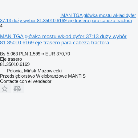
MAN TGA główka mostu wkład dyfer
37:13 duży wybór 81.35010.6169 eje trasero para cabeza tractora
4
MAN TGA główka mostu wkład dyfer 37:13 duży wybór
81.35010.6169 eje trasero para cabeza tractora
Bs 5.063
PLN 1.599
≈ EUR 370,70
Eje trasero
81.35010.6169
Polonia, Mińsk Mazowiecki
Przedsiębiorstwo Wielobranżowe MANTIS
Contacte con el vendedor