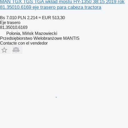
MAN TGX TGS TGA wkład mostu HY-1350 38:15 2019 rok
81.35010.6169 eje trasero para cabeza tractora
Bs 7.010
PLN 2.214
≈ EUR 513,30
Eje trasero
81.35010.6169
Polonia, Mińsk Mazowiecki
Przedsiębiorstwo Wielobranżowe MANTIS
Contacte con el vendedor