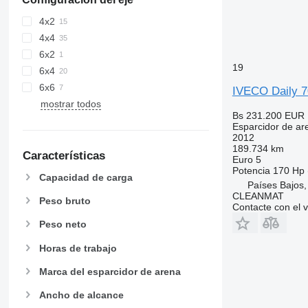
4x2
4x4
6x2
19
6x4
6x6
IVECO Daily 7
mostrar todos
Bs 231.200
EUR 
Esparcidor de ar
2012
189.734 km
Características
Euro 5
Potencia
170 Hp 
Capacidad de carga
Países Bajos,
CLEANMAT
Peso bruto
Contacte con el 
Peso neto
Horas de trabajo
Marca del esparcidor de arena
Ancho de alcance