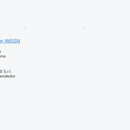
er IMSSN
r
ena
S.r.l.
vendedor