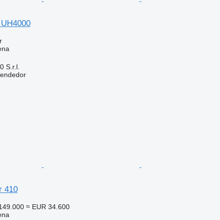
r UH4000
r
ena
S.r.l.
vendedor
r 410
149.000
≈ EUR 34.600
ena