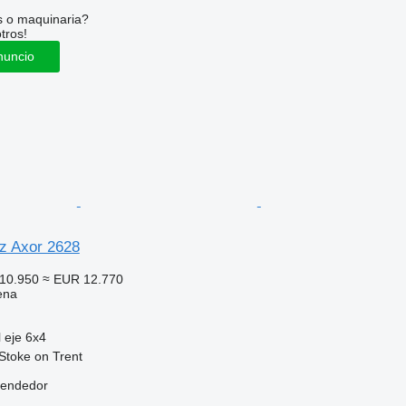
s o maquinaria?
tros!
nuncio
z Axor 2628
10.950
≈ EUR 12.770
ena
 eje
6x4
Stoke on Trent
vendedor