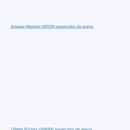
Küpper-Weisser IMSSN esparcidor de arena
Giletta Bucher UH4000 esparcidor de arena