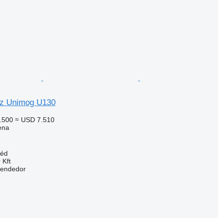
z Unimog U130
.500
≈ USD 7.510
ena
léd
 Kft
vendedor