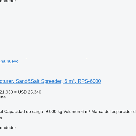
vendedor
ena nuevo
turer, Sand&Salt Spreader, 6 m³, RPS-6000
21.930
≈ USD 25.340
ena
el
Capacidad de carga
9.000 kg
Volumen
6 m³
Marca del esparcidor 
ia
vendedor