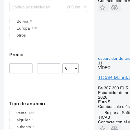
Contacte con el 
Bolivia
Europa
otros
Polonia
Alemania
Ucrania
Países Bajos
Precio
Austria
esparcidor de ar
11
Reino Unido
VÍDEO
–
Rumanía
Italia
TICAB Manufac
Hungría
Bs 307.300
EUR 
mostrar todos
Esparcidor de ar
2026
Euro 5
Tipo de anuncio
Combustible
diés
Bulgaria, Sofi
venta
TICAB
alquiler
Contacte con el 
subasta