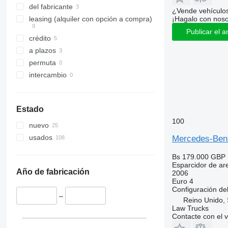
del fabricante
¿Vende vehículo
¡Hagalo con noso
leasing (alquiler con opción a compra)
Publicar el a
crédito
a plazos
permuta
intercambio
Estado
100
nuevo
usados
Mercedes-Ben
Bs 179.000
GBP 
Esparcidor de ar
Año de fabricación
2006
Euro 4
Configuración del
–
Reino Unido, 
Law Trucks
Contacte con el 