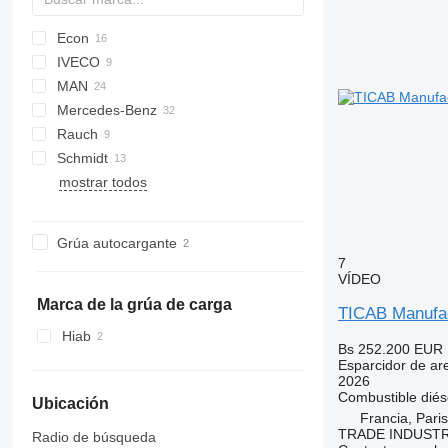
Econ
CF
IVECO
LF
MAN
Daily
N-Series
Mercedes-Benz
EuroCargo
LE
Rauch
Magirus
TGM
Actros
Canter
M-series
Schmidt
Trakker
TGS
Arocs
Axeo
K-series
P-series
mostrar todos
Atego
SA
Kerax
Crafter
B-series
Axor
Midlum
Virtus
FE
Sprinter
FH
Grúa autocargante
Unimog
FL
7
VÍDEO
Marca de la grúa de carga
TICAB Manufact
Hiab
Bs 252.200
EUR 
Esparcidor de ar
2026
Combustible
diés
Ubicación
Francia, Paris
TRADE INDUSTR
Radio de búsqueda