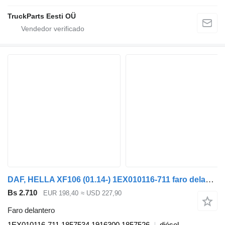
TruckParts Eesti OÜ
DAF, HELLA XF106 (01.14-) 1EX010116-711 faro delantero para DAF XF106 (2014-) cabeza tractora
Bs 2.710
EUR 198,40
≈ USD 227,90
Faro delantero
1EX010116-711 1857534 1916300 1857526
diésel