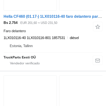
Hella CF460 (01.17-) 1LX010116-40 faro delantero para DAF CF450, CF460 (2017-) cabeza tractora
Bs 2.754
EUR 201,60
≈ USD 231,50
Faro delantero
1LX010116-40 1LX010116-801 1857531
diésel
Estonia, Tallinn
TruckParts Eesti OÜ