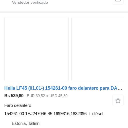
Hella LF45 (01.01-) 154261-00 faro delantero para DAF LF45, LF55, LF180, CF65, CF75, CF85 (2001-) cabeza tractora
Bs 539,80
EUR 39,52
≈ USD 45,39
Faro delantero
154261-00 1EJ247046-45 1699316 1832396
diésel
Estonia, Tallinn