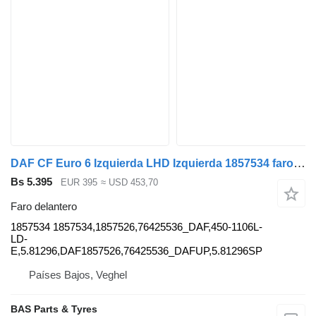
DAF CF Euro 6 Izquierda LHD Izquierda 1857534 faro delantero para DAF CF Euro 6 cabeza tractora
Bs 5.395
EUR 395
≈ USD 453,70
Faro delantero
1857534 1857534,1857526,76425536_DAF,450-1106L-
LD-
E,5.81296,DAF1857526,76425536_DAFUP,5.81296SP
Países Bajos, Veghel
BAS Parts & Tyres