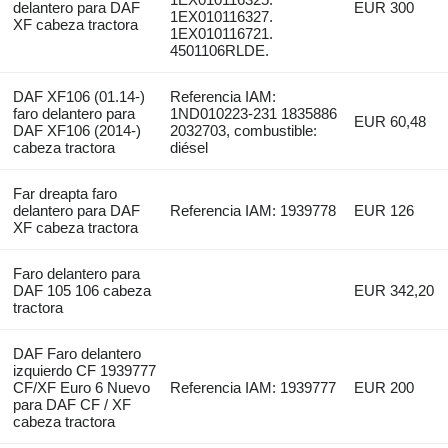
delantero para DAF
EUR 300
1EX010116327.
XF cabeza tractora
1EX010116721.
4501106RLDE.
DAF XF106 (01.14-)
Referencia IAM:
faro delantero para
1ND010223-231 1835886
EUR 60,48
DAF XF106 (2014-)
2032703, combustible:
cabeza tractora
diésel
Far dreapta faro
delantero para DAF
Referencia IAM: 1939778
EUR 126
XF cabeza tractora
Faro delantero para
DAF 105 106 cabeza
EUR 342,20
tractora
DAF Faro delantero
izquierdo CF 1939777
CF/XF Euro 6 Nuevo
Referencia IAM: 1939777
EUR 200
para DAF CF / XF
cabeza tractora