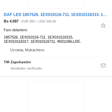
DAF LED 1857526. 1EX010116-711. 1EX010116315. 1EX010116317. 1EX010116711. 4501106LLDE. faro delantero para DAF cabeza tractora
Bs 4.097
EUR 300
≈ USD 344,60
Faro delantero
1857526. 1EX010116-711. 1EX010116315.
1EX010116317. 1EX010116711. 4501106LLDE.
Ucrania, Mukachevo
TIR Zapchastini