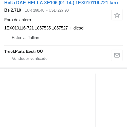
Hella DAF, HELLA XF106 (01.14-) 1EX010116-721 faro delantero para DAF XF106 (2014-) cabeza tractora
Bs 2.710
EUR 198,40
≈ USD 227,90
Faro delantero
1EX010116-721 1857535 1857527
diésel
Estonia, Tallinn
TruckParts Eesti OÜ