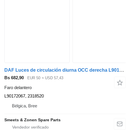
DAF Luces de circulación diurna OCC derecha L90172067 faro delantero para cabeza tractora
Bs 682,90
EUR 50
≈ USD 57,43
Faro delantero
L90172067, 2318520
Bélgica, Bree
Smeets & Zonen Spare Parts