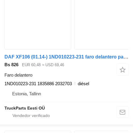
DAF XF106 (01.14-) 1ND010223-231 faro delantero para DAF XF106 (2014-) cabeza tractora
Bs 826
EUR 60,48
≈ USD 69,46
Faro delantero
1ND010223-231 1835886 2032703
diésel
Estonia, Tallinn
TruckParts Eesti OÜ