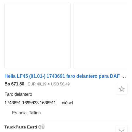
Hella LF45 (01.01-) 1743691 faro delantero para DAF LF45, LF55, LF180, CF65, CF75, CF85 (2001-) cabeza tractora
Bs 671,80
EUR 49,19
≈ USD 56,49
Faro delantero
1743691 1699933 1636911
diésel
Estonia, Tallinn
TruckParts Eesti OÜ