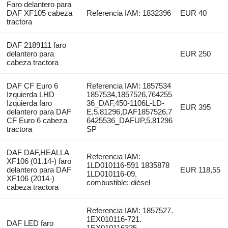
Faro delantero para
DAF XF105 cabeza
Referencia IAM: 1832396
EUR 40
tractora
DAF 2189111 faro
delantero para
EUR 250
cabeza tractora
DAF CF Euro 6
Referencia IAM: 1857534
Izquierda LHD
1857534,1857526,764255
Izquierda faro
36_DAF,450-1106L-LD-
EUR 395
delantero para DAF
E,5.81296,DAF1857526,7
CF Euro 6 cabeza
6425536_DAFUP,5.81296
tractora
SP
DAF DAF,HEALLA
Referencia IAM:
XF106 (01.14-) faro
1LD010116-591 1835878
delantero para DAF
EUR 118,55
1LD010116-09,
XF106 (2014-)
combustible: diésel
cabeza tractora
Referencia IAM: 1857527.
1EX010116-721.
DAF LED faro
1EX010116325.