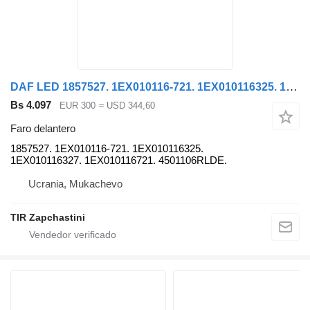
DAF LED 1857527. 1EX010116-721. 1EX010116325. 1EX010116327. 1EX010116721. 4501106RLDE. faro delantero para DAF XF cabeza tractora
Bs 4.097
EUR 300
≈ USD 344,60
Faro delantero
1857527. 1EX010116-721. 1EX010116325.
1EX010116327. 1EX010116721. 4501106RLDE.
Ucrania, Mukachevo
TIR Zapchastini