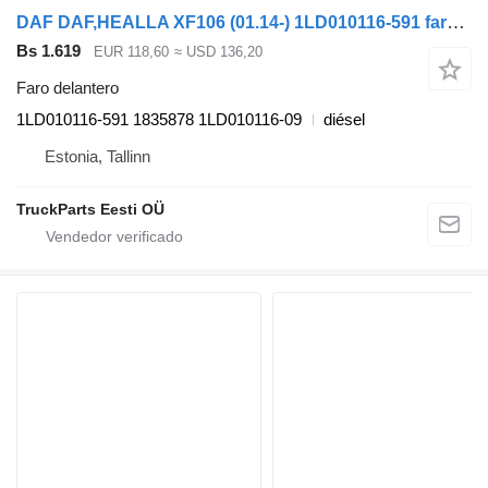
DAF DAF,HEALLA XF106 (01.14-) 1LD010116-591 faro delantero para DAF XF106 (2014-) cabeza tractora
Bs 1.619
EUR 118,60
≈ USD 136,20
Faro delantero
1LD010116-591 1835878 1LD010116-09
diésel
Estonia, Tallinn
TruckParts Eesti OÜ