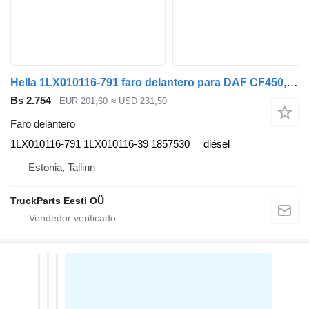
Hella 1LX010116-791 faro delantero para DAF CF450, CF460 (2017-) cabeza tractora
Bs 2.754
EUR 201,60
≈ USD 231,50
Faro delantero
1LX010116-791 1LX010116-39 1857530
diésel
Estonia, Tallinn
TruckParts Eesti OÜ