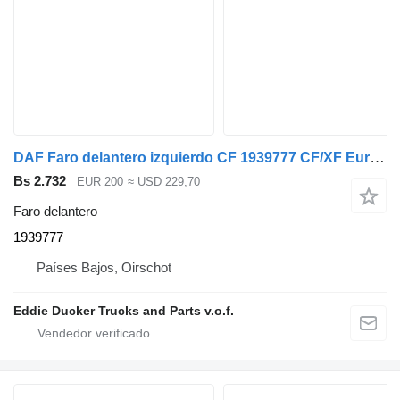
DAF Faro delantero izquierdo CF 1939777 CF/XF Euro 6 Nuevo para DAF CF / XF cabeza tractora
Bs 2.732
EUR 200
≈ USD 229,70
Faro delantero
1939777
Países Bajos, Oirschot
Eddie Ducker Trucks and Parts v.o.f.