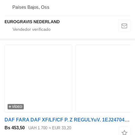
Países Bajos, Oss
EUROGRAVIS NEDERLAND
VÍDEO
DAF FARA DAF XF/LF/CF P. Z REGULYuV. 1EJ247046021 faro delantero para DAF XF, CF, LF, Rogue cabeza tractora
Bs 453,50
UAH 1.700
≈ EUR 33,20