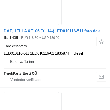
DAF, HELLA XF106 (01.14-) 1ED010116-511 faro delantero para DAF XF106 (2014-) cabeza tractora
Bs 1.619
EUR 118,60
≈ USD 136,20
Faro delantero
1ED010116-511 1ED010116-01 1835874
diésel
Estonia, Tallinn
TruckParts Eesti OÜ