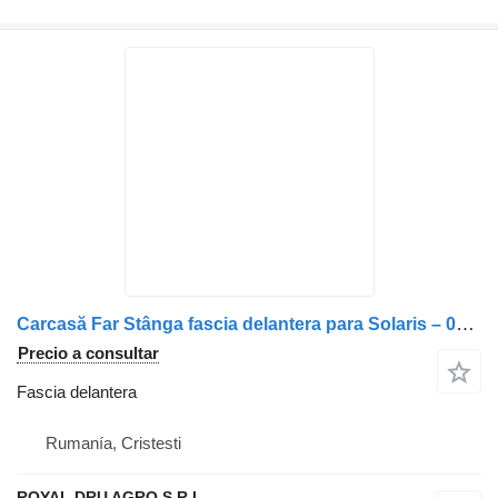
Carcasă Far Stânga fascia delantera para Solaris – 0000-036-624, 1503-119-000, 1503-120-000, 1503-194-030, 1503-152-972, 1503-191-047 camión
Precio a consultar
Fascia delantera
Rumanía, Cristesti
ROYAL DRU AGRO S.R.L.