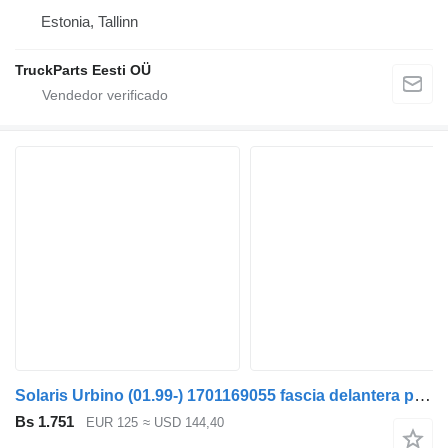
Estonia, Tallinn
TruckParts Eesti OÜ
Solaris Urbino (01.99-) 1701169055 fascia delantera para Solaris Urbino, Alpino, Vacanza (1999-) autobús
Bs 1.751
EUR 125
≈ USD 144,40