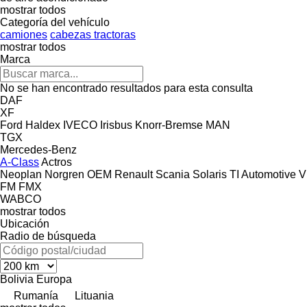
mostrar todos
Categoría del vehículo
camiones
cabezas tractoras
mostrar todos
Marca
No se han encontrado resultados para esta consulta
DAF
XF
Ford
Haldex
IVECO
Irisbus
Knorr-Bremse
MAN
TGX
Mercedes-Benz
A-Class
Actros
Neoplan
Norgren
OEM
Renault
Scania
Solaris
TI Automotive
V
FM
FMX
WABCO
mostrar todos
Ubicación
Radio de búsqueda
Bolivia
Europa
Rumanía
Lituania