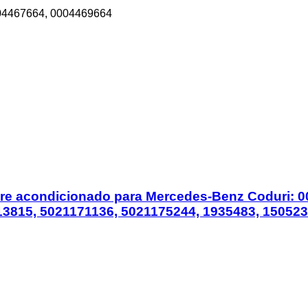
04467664, 0004469664
a aire acondicionado para Mercedes-Benz Coduri:
3815, 5021171136, 5021175244, 1935483, 15052