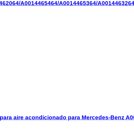
462064/A0014465464/A0014465364/A0014463264
or para aire acondicionado para Mercedes-Benz