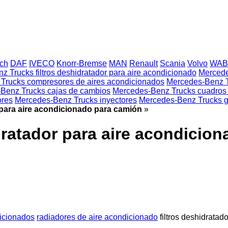
ch
DAF
IVECO
Knorr-Bremse
MAN
Renault
Scania
Volvo
WAB
 Trucks filtros deshidratador para aire acondicionado
Mercede
Trucks compresores de aires acondicionados
Mercedes-Benz T
Benz Trucks cajas de cambios
Mercedes-Benz Trucks cuadros 
ores
Mercedes-Benz Trucks inyectores
Mercedes-Benz Trucks g
 para aire acondicionado para camión
»
dratador para aire acondicio
icionados
radiadores de aire acondicionado
filtros deshidratad