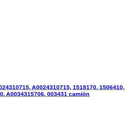
 0024310715, A0024310715, 1518170, 1506410,
30, A0034315706, 003431 camión