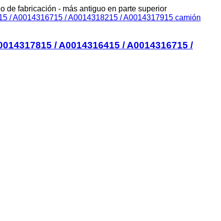
o de fabricación - más antiguo en parte superior
A0014317815 / A0014316415 / A0014316715 /