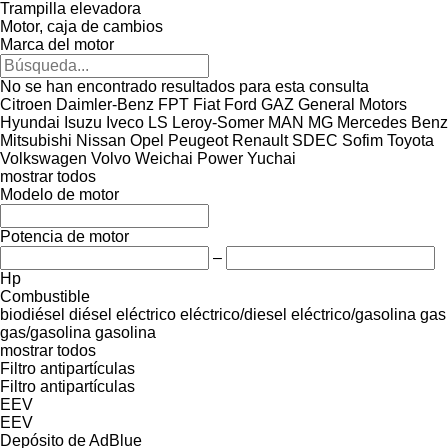
Trampilla elevadora
Motor, caja de cambios
Marca del motor
No se han encontrado resultados para esta consulta
Citroen
Daimler-Benz
FPT
Fiat
Ford
GAZ
General Motors
Hyundai
Isuzu
Iveco
LS
Leroy-Somer
MAN
MG
Mercedes Benz
Mitsubishi
Nissan
Opel
Peugeot
Renault
SDEC
Sofim
Toyota
Volkswagen
Volvo
Weichai Power
Yuchai
mostrar todos
Modelo de motor
Potencia de motor
–
Hp
Combustible
biodiésel
diésel
eléctrico
eléctrico/diesel
eléctrico/gasolina
gas
gas/gasolina
gasolina
mostrar todos
Filtro antipartículas
Filtro antipartículas
EEV
EEV
Depósito de AdBlue