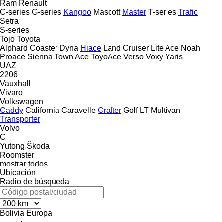
Ram
Renault
C-series
G-series
Kangoo
Mascott
Master
T-series
Trafic
Setra
S-series
Tojo
Toyota
Alphard
Coaster
Dyna
Hiace
Land Cruiser
Lite Ace
Noah
Proace
Sienna
Town Ace
ToyoAce
Verso
Voxy
Yaris
UAZ
2206
Vauxhall
Vivaro
Volkswagen
Caddy
California
Caravelle
Crafter
Golf
LT
Multivan
Transporter
Volvo
C
Yutong
Škoda
Roomster
mostrar todos
Ubicación
Radio de búsqueda
Bolivia
Europa