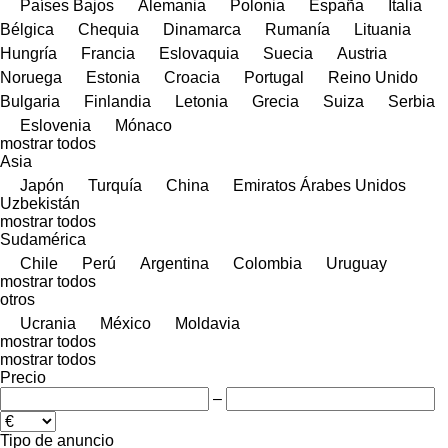
Países Bajos
Alemania
Polonia
España
Italia
Bélgica
Chequia
Dinamarca
Rumanía
Lituania
Hungría
Francia
Eslovaquia
Suecia
Austria
Noruega
Estonia
Croacia
Portugal
Reino Unido
Bulgaria
Finlandia
Letonia
Grecia
Suiza
Serbia
Eslovenia
Mónaco
mostrar todos
Asia
Japón
Turquía
China
Emiratos Árabes Unidos
Uzbekistán
mostrar todos
Sudamérica
Chile
Perú
Argentina
Colombia
Uruguay
mostrar todos
otros
Ucrania
México
Moldavia
mostrar todos
mostrar todos
Precio
–
Tipo de anuncio