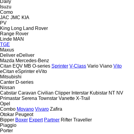
Daily
Isuzu
Como
JAC
JMC
KIA
PV
King Long
Land Rover
Range Rover
Linde
MAN
TGE
Maxus
Deliver
eDeliver
Mazda
Mercedes-Benz
Citan
EQV
MB
O-series
Sprinter
V-Class
Vario
Viano
Vito
eCitan
eSprinter
eVito
Mitsubishi
Canter
D-series
Nissan
Cabstar
Caravan
Civilian
Clipper
Interstar
Kubistar
NT
NV
Primastar
Serena
Townstar
Vanette
X-Trail
Opel
Combo
Movano
Vivaro
Zafira
Otokar
Peugeot
Bipper
Boxer
Expert
Partner
Rifter
Traveller
Piaggio
Porter