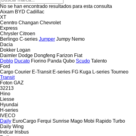
No se han encontrado resultados para esta consulta
Aixam
BYD
Cadillac
XT
Cenntro
Changan
Chevrolet
Express
Chrysler
Citroen
Berlingo
C-series
Jumper
Jumpy
Nemo
Dacia
Dokker
Logan
Daimler
Dodge
Dongfeng
Farizon
Fiat
Doblo
Ducato
Fiorino
Panda
Qubo
Scudo
Talento
Ford
Cargo
Courier
E-Transit
E-series
FG
Kuga
L-series
Tourneo
Transit
Foton
GAZ
32213
Hino
Liesse
Hyundai
H-series
IVECO
Daily
EuroCargo
Ferqui Sunrise
Mago
Mobi
Rapido
Turbo
Daily
Wing
Indcar
Irisbus