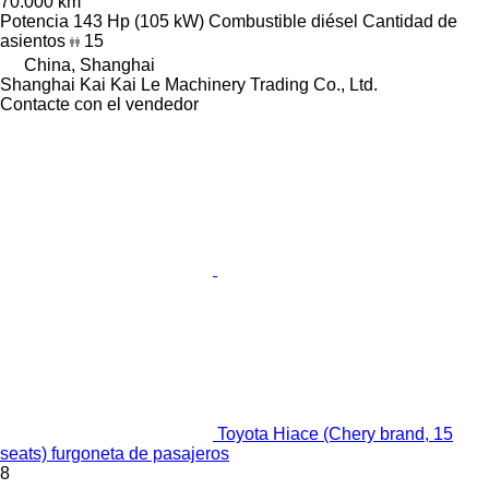
70.000 km
Potencia
143 Hp (105 kW)
Combustible
diésel
Cantidad de
asientos
15
China, Shanghai
Shanghai Kai Kai Le Machinery Trading Co., Ltd.
Contacte con el vendedor
Toyota Hiace (Chery brand, 15
seats) furgoneta de pasajeros
8