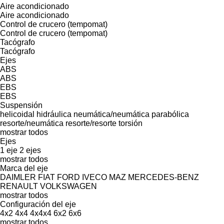
Aire acondicionado
Aire acondicionado
Control de crucero (tempomat)
Control de crucero (tempomat)
Tacógrafo
Tacógrafo
Ejes
ABS
ABS
EBS
EBS
Suspensión
helicoidal
hidráulica
neumática/neumática
parabólica
resorte/neumática
resorte/resorte
torsión
mostrar todos
Ejes
1 eje
2 ejes
mostrar todos
Marca del eje
DAIMLER
FIAT
FORD
IVECO
MAZ
MERCEDES-BENZ
RENAULT
VOLKSWAGEN
mostrar todos
Configuración del eje
4x2
4x4
4x4x4
6x2
6x6
mostrar todos