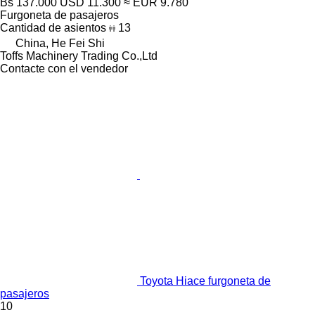
Bs 137.000
USD 11.300
≈ EUR 9.780
Furgoneta de pasajeros
Cantidad de asientos
13
China, He Fei Shi
Toffs Machinery Trading Co.,Ltd
Contacte con el vendedor
Toyota Hiace furgoneta de
pasajeros
10