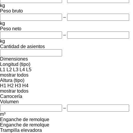
kg
Peso bruto
–
kg
Peso neto
–
kg
Cantidad de asientos
Dimensiones
Longitud (tipo)
L1
L2
L3
L4
L5
mostrar todos
Altura (tipo)
H1
H2
H3
H4
mostrar todos
Carrocería
Volumen
–
m³
Enganche de remolque
Enganche de remolque
Trampilla elevadora