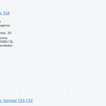
z 518
r
sajeros
ntos
20
econa
RARU SL
vendedor
 Sprinter 516 CDI