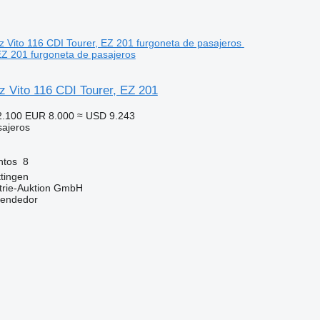
EZ 201 furgoneta de pasajeros
 Vito 116 CDI Tourer, EZ 201
2.100
EUR 8.000
≈ USD 9.243
sajeros
ntos
8
tingen
trie-Auktion GmbH
vendedor