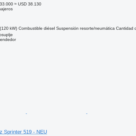
33.000
≈ USD 38.130
sajeros
(120 kW)
Combustible
diésel
Suspensión
resorte/neumática
Cantidad 
osuplje
vendedor
 Sprinter 519 - NEU