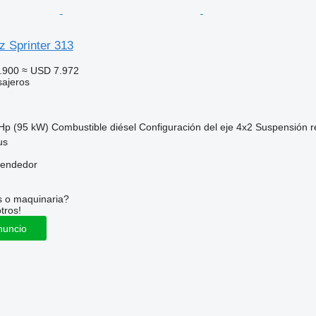
 Sprinter 313
.900
≈ USD 7.972
sajeros
Hp (95 kW)
Combustible
diésel
Configuración del eje
4x2
Suspensión
r
us
vendedor
s o maquinaria?
tros!
nuncio