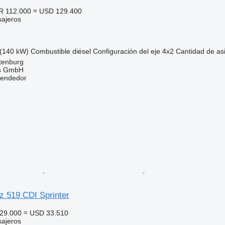
R 112.000
≈ USD 129.400
sajeros
(140 kW)
Combustible
diésel
Configuración del eje
4x2
Cantidad de as
tenburg
s GmbH
vendedor
 519 CDI Sprinter
29.000
≈ USD 33.510
sajeros