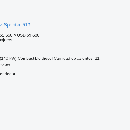
 Sprinter 519
51.650
≈ USD 59.680
sajeros
(140 kW)
Combustible
diésel
Cantidad de asientos
21
yszów
vendedor