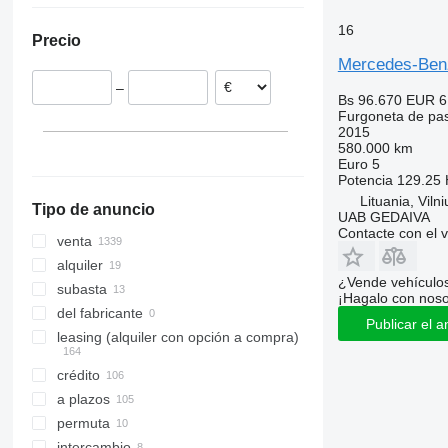
Rumanía
Sprinter 319
Vito 116
16
Precio
Dinamarca
Sprinter 413
Vito 119
Mercedes-Benz
Lituania
Sprinter 417
Vito Tourer
–
Italia
Sprinter 419
Bs 96.670
EUR 6
Furgoneta de pa
Países Bajos
Sprinter 511
2015
España
Sprinter 513
580.000 km
Euro 5
mostrar todos
Sprinter 514
Potencia
129.25 
Sprinter 515
Lituania, Vilni
Tipo de anuncio
Sprinter 516
UAB GEDAIVA
Contacte con el 
Sprinter 517
venta
Sprinter 518
alquiler
¿Vende vehículo
Sprinter 519
subasta
¡Hagalo con noso
Sprinter 616
del fabricante
Publicar el a
Sprinter 906
leasing (alquiler con opción a compra)
Sprinter City
crédito
Sprinter City 45
a plazos
Sprinter City 65
permuta
Sprinter City 77
intercambio