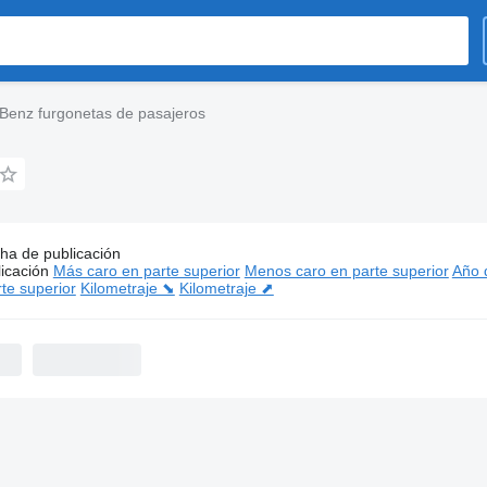
Benz furgonetas de pasajeros
ha de publicación
ios:
Mercedes-Benz furgonetas de pasajeros
icación
Más caro en parte superior
Menos caro en parte superior
Año d
te superior
Kilometraje ⬊
Kilometraje ⬈