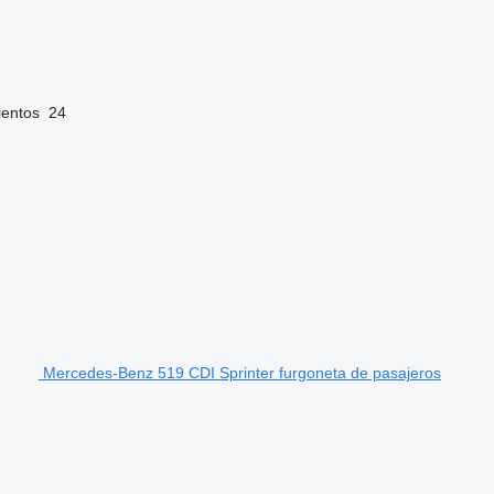
ientos
24
Mercedes-Benz 519 CDI Sprinter furgoneta de pasajeros