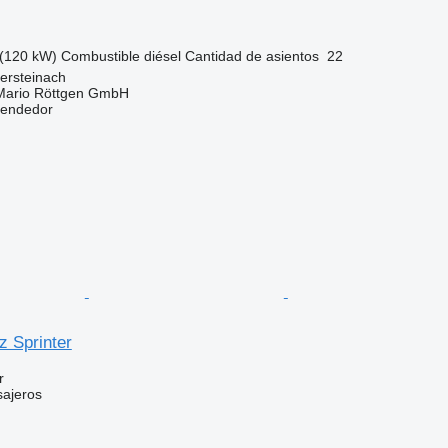
(120 kW)
Combustible
diésel
Cantidad de asientos
22
ersteinach
Mario Röttgen GmbH
vendedor
 Sprinter
r
sajeros