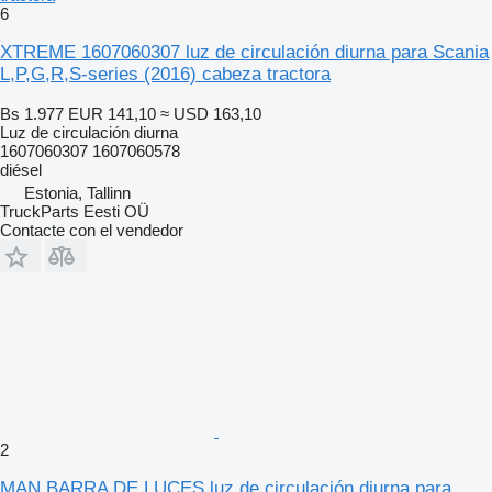
6
XTREME 1607060307 luz de circulación diurna para Scania
L,P,G,R,S-series (2016) cabeza tractora
Bs 1.977
EUR 141,10
≈ USD 163,10
Luz de circulación diurna
1607060307 1607060578
diésel
Estonia, Tallinn
TruckParts Eesti OÜ
Contacte con el vendedor
2
MAN BARRA DE LUCES luz de circulación diurna para