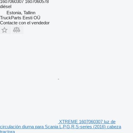
1607060307 1607060578
diésel
Estonia, Tallinn
TruckParts Eesti OÜ
Contacte con el vendedor
XTREME 1607060307 luz de
circulación diurna para Scania L,P,G,R,S-series (2016) cabeza
tractora