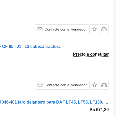
Contacte con el vendedor
CF 85 | 01 - 13 cabeza tractora
Precio a consultar
Contacte con el vendedor
Hella DAF, Hella LF180 (01.13-) 1LJ247046-401 faro delantero para DAF LF45, LF55, LF180, CF65, CF75, CF85 (2001-) cabeza tractora
Bs 671,80