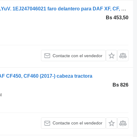
DAF FARA DAF XF/LF/CF P. Z REGULYuV. 1EJ247046021 faro delantero para DAF XF, CF, LF, Rogue cabeza tractora
Bs 453,50
Contacte con el vendedor
AF CF450, CF460 (2017-) cabeza tractora
Bs 826
l
Contacte con el vendedor