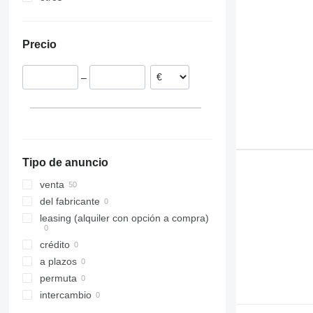
Estonia
Ucrania
Polonia
Precio
Rumanía
Lituania
–
Portugal
Tipo de anuncio
venta
del fabricante
leasing (alquiler con opción a compra)
crédito
a plazos
permuta
intercambio