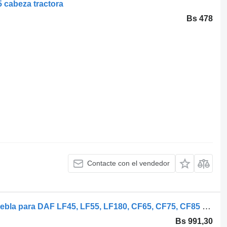
 cabeza tractora
Bs 478
Contacte con el vendedor
DAF LF180 (01.13-) 1892912 luz antiniebla para DAF LF45, LF55, LF180, CF65, CF75, CF85 (2001-) cabeza tractora
Bs 991,30