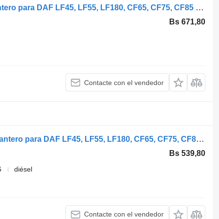
Hella LF45 (01.01-) 1743691 faro delantero para DAF LF45, LF55, LF180, CF65, CF75, CF85 (2001-) cabeza tractora
Bs 671,80
Contacte con el vendedor
Hella LF45 (01.01-) 154261-00 faro delantero para DAF LF45, LF55, LF180, CF65, CF75, CF85 (2001-) cabeza tractora
Bs 539,80
6
diésel
Contacte con el vendedor