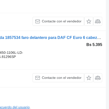
Contacte con el vendedor
DAF CF Euro 6 Izquierda LHD Izquierda 1857534 faro delantero para DAF CF Euro 6 cabeza tractora
Bs 5.395
450-1106L-LD-
5.81296SP
Contacte con el vendedor
acuerdo del usuario
.