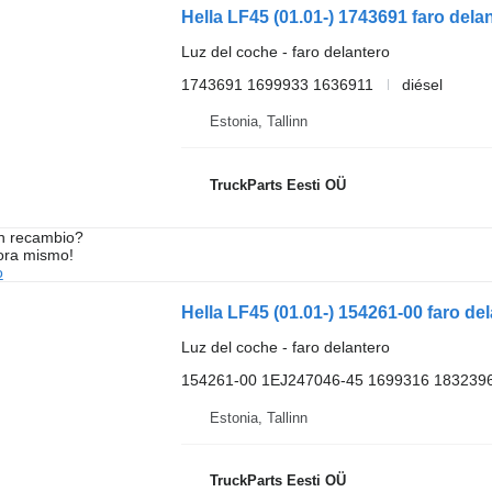
Luz del coche - faro delantero
1743691 1699933 1636911
diésel
Estonia, Tallinn
TruckParts Eesti OÜ
n recambio?
ora mismo!
o
Luz del coche - faro delantero
154261-00 1EJ247046-45 1699316 183239
Estonia, Tallinn
TruckParts Eesti OÜ