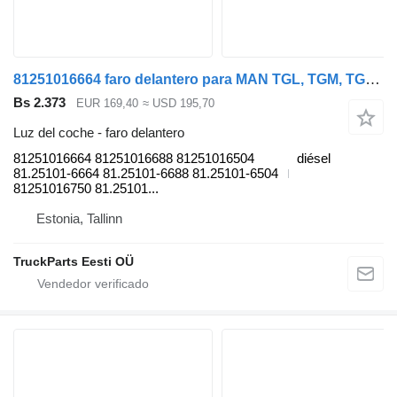
81251016664 faro delantero para MAN TGL, TGM, TGS, TGX (2005-2021) cabeza tractora
Bs 2.373
EUR 169,40
≈ USD 195,70
Luz del coche - faro delantero
81251016664 81251016688 81251016504
diésel
81.25101-6664 81.25101-6688 81.25101-6504
81251016750 81.25101...
Estonia, Tallinn
TruckParts Eesti OÜ