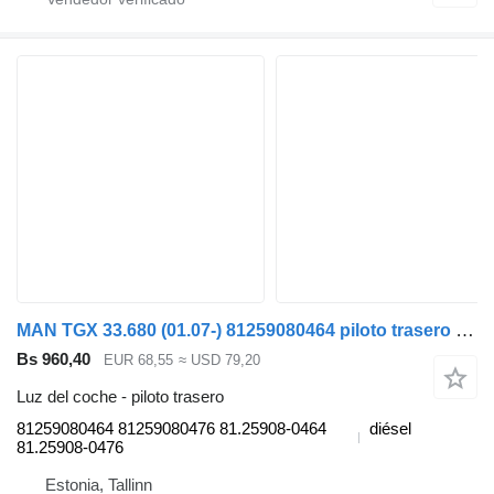
MAN TGX 33.680 (01.07-) 81259080464 piloto trasero para MAN TGL, TGM, TGS, TGX (2005-2021) cabeza tractora
Bs 960,40
EUR 68,55
≈ USD 79,20
Luz del coche - piloto trasero
81259080464 81259080476 81.25908-0464
diésel
81.25908-0476
Estonia, Tallinn