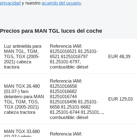
privacidad
y nuestro
acuerdo del usuario
.
Precios para MAN TGL luces del coche
Luz antiniebla para
Referencia IAM:
MAN TGL, TGM,
81251016521 81.25101-
TGS, TGX (2005-
6521 81251016797
EUR 48,39
2021) cabeza
81.25101-6797,
tractora
combustible: diésel
Referencia IAM:
MAN TGX 26.480
81251016658
(01.07-) faro
81251016682
delantero para MAN
81251016744
EUR 129,03
TGL, TGM, TGS,
81251016496 81.25101-
TGX (2005-2021)
6658 81.25101-6682
cabeza tractora
81.25101-6744 81.25101...,
combustible: diésel
MAN TGX 33.680
Referencia IAM:
(01.07-) piloto