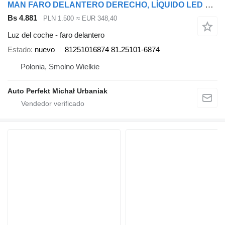
MAN FARO DELANTERO DERECHO, LÍQUIDO LED COMPLETO 81251016874 81.25101-6874 para MAN TGX TGS TG3 TGL TGM cabeza tractora
Bs 4.881
PLN 1.500
≈ EUR 348,40
Luz del coche - faro delantero
Estado
nuevo
81251016874 81.25101-6874
Polonia, Smolno Wielkie
Auto Perfekt Michał Urbaniak