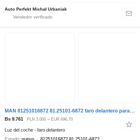
Auto Perfekt Michał Urbaniak
MAN 81251016872 81.25101-6872 faro delantero para MAN TGL TGM TGS TGX cabeza tractora
Bs 9.761
PLN 3.000
≈ EUR 696,70
Luz del coche - faro delantero
Estado
nuevo
81251016872 81.25101-6872