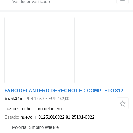
FARO DELANTERO DERECHO LED COMPLETO 81251016822 81.25101-6822 para MAN TGX TGS TGL TG3 cabeza tractora
Bs 6.345
PLN 1.950
≈ EUR 452,90
Luz del coche - faro delantero
Estado
nuevo
81251016822 81.25101-6822
Polonia, Smolno Wielkie