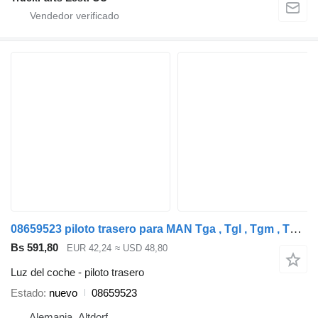
08659523 piloto trasero para MAN Tga , Tgl , Tgm , Tgs , Tgx cabeza tractora
Bs 591,80
EUR 42,24
≈ USD 48,80
Luz del coche - piloto trasero
Estado
nuevo
08659523
Alemania, Altdorf