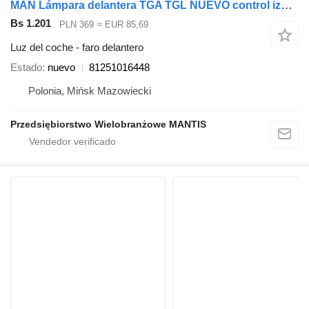
MAN Lámpara delantera TGA TGL NUEVO control izquierdo/derecho 81251016448 faro delantero para cabeza tractora
Bs 1.201
PLN 369
≈ EUR 85,69
Luz del coche - faro delantero
Estado
nuevo
81251016448
Polonia, Mińsk Mazowiecki
Przedsiębiorstwo Wielobranżowe MANTIS