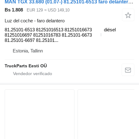
MAN TGX 33.680 (01.07-) 81.25101-6513 faro delantero para MAN TGL, TGM, TGS, TGX (2005-2021) cabeza tractora
Bs 1.808
EUR 129
≈ USD 149,10
Luz del coche - faro delantero
81.25101-6513 81251016513 81251016673
diésel
81251016697 81251016783 81.25101-6673
81.25101-6697 81.25101...
Estonia, Tallinn
TruckParts Eesti OÜ