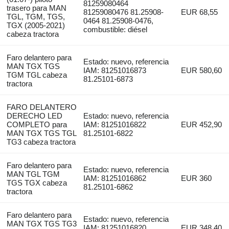
81259080464
trasero para MAN
81259080476 81.25908-
EUR 68,55
TGL, TGM, TGS,
0464 81.25908-0476,
TGX (2005-2021)
combustible: diésel
cabeza tractora
Faro delantero para
Estado: nuevo, referencia
MAN TGX TGS
IAM: 81251016873
EUR 580,60
TGM TGL cabeza
81.25101-6873
tractora
FARO DELANTERO
DERECHO LED
Estado: nuevo, referencia
COMPLETO para
IAM: 81251016822
EUR 452,90
MAN TGX TGS TGL
81.25101-6822
TG3 cabeza tractora
Faro delantero para
Estado: nuevo, referencia
MAN TGL TGM
IAM: 81251016862
EUR 360
TGS TGX cabeza
81.25101-6862
tractora
Faro delantero para
Estado: nuevo, referencia
MAN TGX TGS TG3
IAM: 81251016820
EUR 348,40