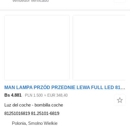
MAN LAMPA PRZÓD PRZEDNIE LEWA FULL LED 81251016819 81.25101-6819 bombilla coche para MAN TGX TGS TG3 TGL TGM cabeza tractora
Bs 4.881
PLN 1.500
≈ EUR 348,40
Luz del coche - bombilla coche
81251016819 81.25101-6819
Polonia, Smolno Wielkie