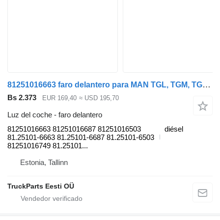
81251016663 faro delantero para MAN TGL, TGM, TGS, TGX (2005-2021) cabeza tractora
Bs 2.373
EUR 169,40
≈ USD 195,70
Luz del coche - faro delantero
81251016663 81251016687 81251016503
diésel
81.25101-6663 81.25101-6687 81.25101-6503
81251016749 81.25101...
Estonia, Tallinn
TruckParts Eesti OÜ