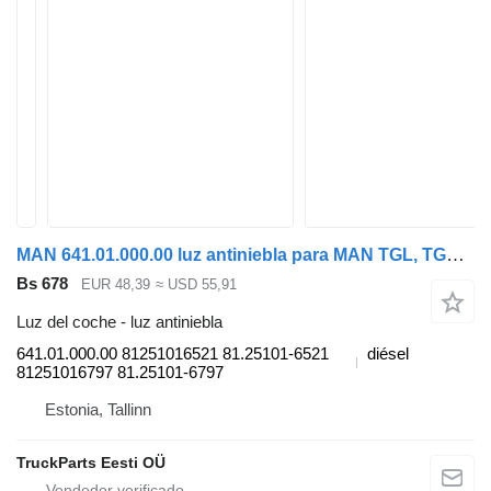
MAN 641.01.000.00 luz antiniebla para MAN TGL, TGM, TGS, TGX (2005-2021) cabeza tractora
Bs 678
EUR 48,39
≈ USD 55,91
Luz del coche - luz antiniebla
641.01.000.00 81251016521 81.25101-6521
diésel
81251016797 81.25101-6797
Estonia, Tallinn
TruckParts Eesti OÜ