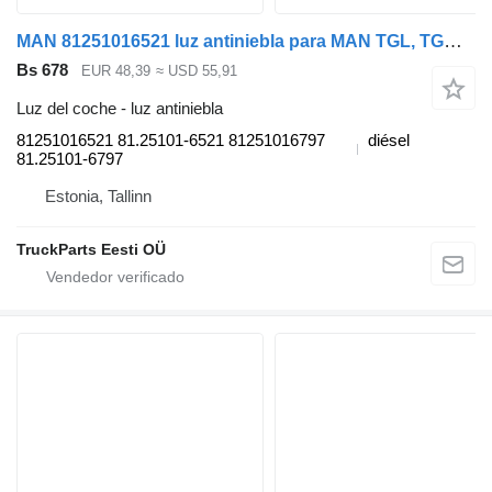
MAN 81251016521 luz antiniebla para MAN TGL, TGM, TGS, TGX (2005-2021) cabeza tractora
Bs 678
EUR 48,39
≈ USD 55,91
Luz del coche - luz antiniebla
81251016521 81.25101-6521 81251016797
diésel
81.25101-6797
Estonia, Tallinn
TruckParts Eesti OÜ