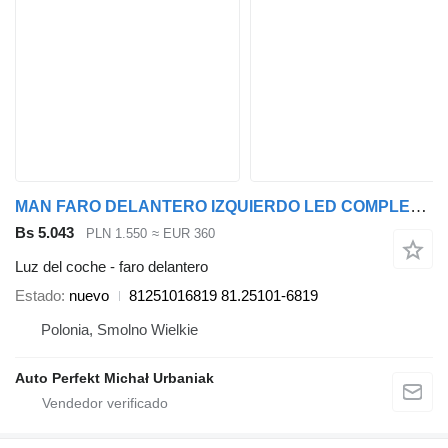
MAN FARO DELANTERO IZQUIERDO LED COMPLETO 81251016819 81.25101-6819 para MAN TGX TGS TGL TGM cabeza tractora
Bs 5.043
PLN 1.550
≈ EUR 360
Luz del coche - faro delantero
Estado
nuevo
81251016819 81.25101-6819
Polonia, Smolno Wielkie
Auto Perfekt Michał Urbaniak