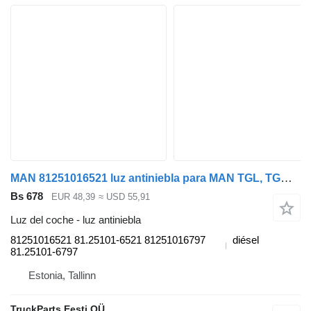
MAN 81251016521 luz antiniebla para MAN TGL, TGM, TGS, TGX (2005-2021) cabeza tractora
Bs 678
EUR 48,39
≈ USD 55,91
Luz del coche - luz antiniebla
81251016521 81.25101-6521 81251016797
diésel
81.25101-6797
Estonia, Tallinn
TruckParts Eesti OÜ