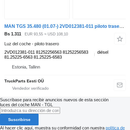
MAN TGS 35.480 (01.07-) 2VD012381-011 piloto trasero para MAN TGL, TGM, TGS, TGX (2005-2021) cabeza tractora
Bs 1.311
EUR 93,55
≈ USD 108,10
Luz del coche - piloto trasero
2VD012381-011 81252256563 81252256583
diésel
81.25225-6563 81.25225-6583
Estonia, Tallinn
TruckParts Eesti OÜ
Suscríbase para recibir anuncios nuevos de esta sección
luces del coche
MAN - TGL
Suscribirse
Al hacer clic aquí, muestra su conformidad con nuestra
política de