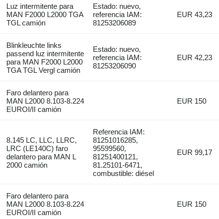
Luz intermitente para
Estado: nuevo,
MAN F2000 L2000 TGA
referencia IAM:
EUR 43,23
TGL camión
81253206089
Blinkleuchte links
Estado: nuevo,
passend luz intermitente
referencia IAM:
EUR 42,23
para MAN F2000 L2000
81253206090
TGA TGL Vergl camión
Faro delantero para
MAN L2000 8.103-8.224
EUR 150
EUROI/II camión
Referencia IAM:
8.145 LC, LLC, LLRC,
81251016285,
LRC (LE140C) faro
95599560,
EUR 99,17
delantero para MAN L
81251400121,
2000 camión
81.25101-6471,
combustible: diésel
Faro delantero para
MAN L2000 8.103-8.224
EUR 150
EUROI/II camión