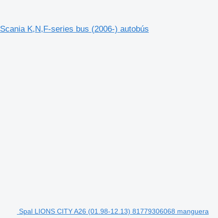
Scania K,N,F-series bus (2006-) autobús
Spal LIONS CITY A26 (01.98-12.13) 81779306068 manguera