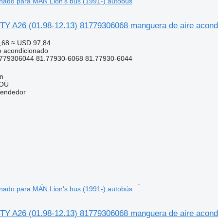
onado para MAN Lion's bus (1991-) autobús
TY A26 (01.98-12.13) 81779306068 manguera de aire acondi
,68
≈ USD 97,84
e acondicionado
779306044 81.77930-6068 81.77930-6044
nn
 OÜ
vendedor
onado para MAN Lion's bus (1991-) autobús
TY A26 (01.98-12.13) 81779306068 manguera de aire acondi