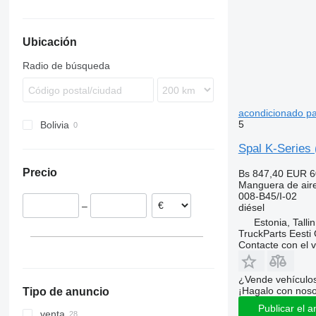
Ubicación
Radio de búsqueda
acondicionado pa
5
Bolivia
Spal K-Series 
Precio
Bs 847,40
EUR 6
Manguera de air
008-B45/I-02
–
diésel
Estonia, Talli
TruckParts Eesti
Contacte con el 
¿Vende vehículo
¡Hagalo con noso
Tipo de anuncio
Publicar el a
venta