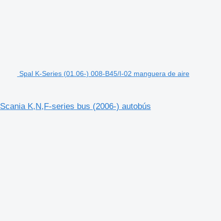
Spal K-Series (01.06-) 008-B45/I-02 manguera de aire
 Scania K,N,F-series bus (2006-) autobús