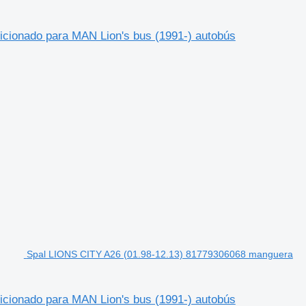
cionado para MAN Lion's bus (1991-) autobús
Spal LIONS CITY A26 (01.98-12.13) 81779306068 manguera
cionado para MAN Lion's bus (1991-) autobús