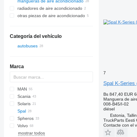
mangueras de aire acondicionado
radiadores de aire acondicionado
otras piezas de aire acondicionado
Categoría del vehículo
autobuses
Marca
7
Spal K-Series 
MAN
Crossway
Bs 847,40
EUR 6
Scania
Daily
A-series
Manguera de air
Solaris
Magelys
Lion's series
008-B45/I-02
diésel
Spal
Proway
Alpino
Estonia, Talli
Spheros
Urbino
TruckParts Eesti
Contacte con el 
Volvo
mostrar todos
B-series