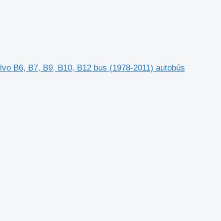
lvo B6, B7, B9, B10, B12 bus (1978-2011) autobús