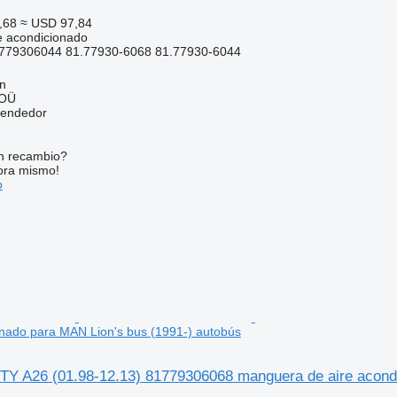
,68
≈ USD 97,84
e acondicionado
779306044 81.77930-6068 81.77930-6044
nn
 OÜ
vendedor
n recambio?
ora mismo!
o
onado para MAN Lion's bus (1991-) autobús
TY A26 (01.98-12.13) 81779306068 manguera de aire acondi