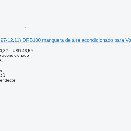
.97-12.11) DRB100 manguera de aire acondicionado para Vo
0,32
≈ USD 46,59
e acondicionado
31
nn
 OÜ
vendedor