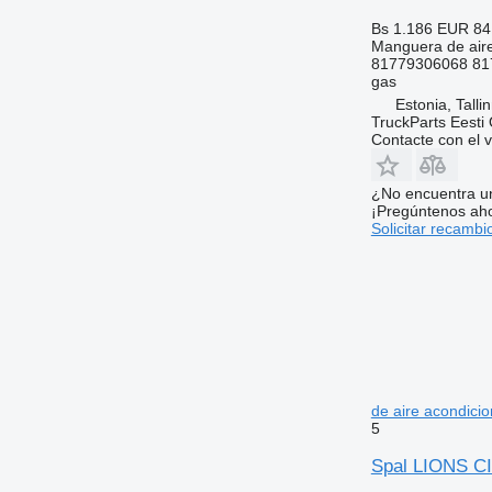
Bs 1.186
EUR 84
Manguera de air
81779306068 81
gas
Estonia, Talli
TruckParts Eesti
Contacte con el 
¿No encuentra u
¡Pregúntenos ah
Solicitar recambi
de aire acondici
5
Spal LIONS CI