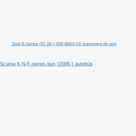
Spal K-Series (01.06-) 008-B45/I-02 manguera de aire
 Scania K,N,F-series bus (2006-) autobús