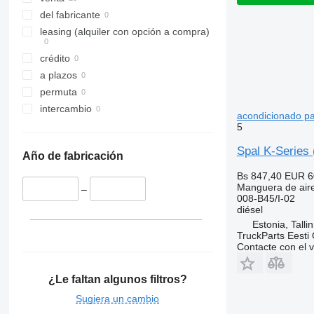
del fabricante
leasing (alquiler con opción a compra)
crédito
a plazos
permuta
intercambio
acondicionado pa
5
Spal K-Series 
Año de fabricación
Bs 847,40
EUR 6
Manguera de air
–
008-B45/I-02
diésel
Estonia, Talli
TruckParts Eesti
Contacte con el 
¿Le faltan algunos filtros?
Sugiera un cambio