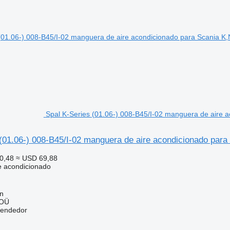
Spal K-Series (01.06-) 008-B45/I-02 manguera de aire a
(01.06-) 008-B45/I-02 manguera de aire acondicionado para
0,48
≈ USD 69,88
e acondicionado
nn
 OÜ
vendedor