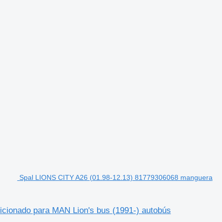
Spal LIONS CITY A26 (01.98-12.13) 81779306068 manguera
cionado para MAN Lion's bus (1991-) autobús