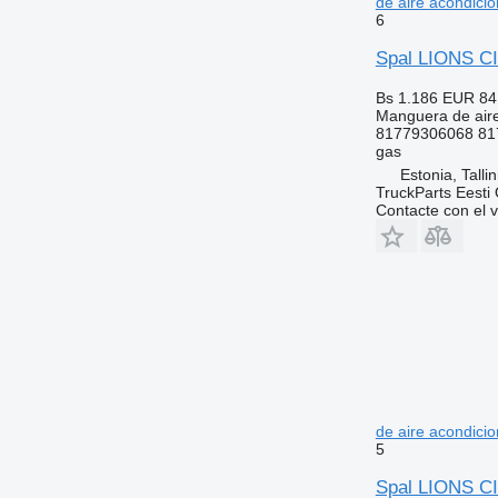
de aire acondici
6
Spal LIONS CI
Bs 1.186
EUR 84
Manguera de air
81779306068 81
gas
Estonia, Talli
TruckParts Eesti
Contacte con el 
de aire acondici
5
Spal LIONS CI