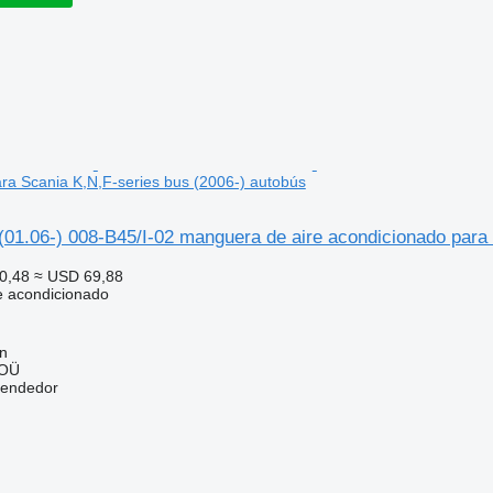
ra Scania K,N,F-series bus (2006-) autobús
(01.06-) 008-B45/I-02 manguera de aire acondicionado para
0,48
≈ USD 69,88
e acondicionado
nn
 OÜ
vendedor