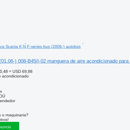
ra Scania K,N,F-series bus (2006-) autobús
(01.06-) 008-B45/I-02 manguera de aire acondicionado para
0,48
≈ USD 69,88
e acondicionado
nn
 OÜ
vendedor
s o maquinaria?
tros!
nuncio