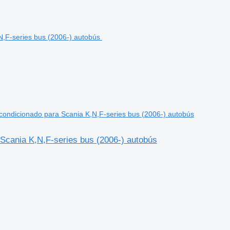
condicionado para Scania K,N,F-series bus (2006-) autobús
 Scania K,N,F-series bus (2006-) autobús