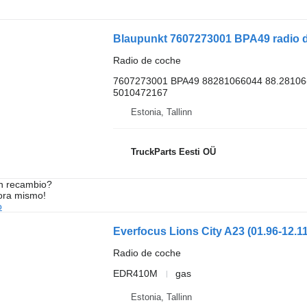
Blaupunkt 7607273001 BPA49 radio d
Radio de coche
7607273001 BPA49 88281066044 88.28106
5010472167
Estonia, Tallinn
TruckParts Eesti OÜ
n recambio?
ora mismo!
o
Radio de coche
EDR410M
gas
Estonia, Tallinn