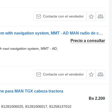
Contacte con el vendedor
MAN TGX, TGS, TGM, TGL radio system with navigation system, MMT - AD MAN radio de coche para MAN MAN TGX, TGS, TGM, TGL radio system with navigation system, MMT - AD, 12V, multimedia unit EURO 5, EURO 6 by BOSCH 81281006017, 81281006026, 81281006027, 7620000064, 8128106025, 81281006017, 81281006026, 81281006027, 7620000064, 8128106025, 81258137010, 81258137034, 81281006033 cabeza tractora
Precio a consultar
 navi navigation system, MMT - AD,
Contacte con el vendedor
he para MAN TGX cabeza tractora
Bs 2.200
, 81281006025, 81281006017, 81258137010