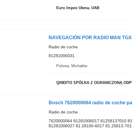
Euro Impex Utena, UAB
Radio de coche
81281006031
Polonia, Michałów
QINDITO SPÓŁKA Z OGRANICZONĄ ODPO
Bosch 7620000064 radio de coche pa
Radio de coche
7620000064 81281006017 81258137010 8
81281006027 81.28100-6017 81.25813-7010