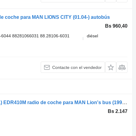
e coche para MAN LIONS CITY (01.04-) autobús
Bs 960,40
-6044 88281066031 88.28106-6031
diésel
Contacte con el vendedor
Everfocus Lions City A23 (01.96-12.11) EDR410M radio de coche para MAN Lion's bus (1991-) autobús
Bs 2.147