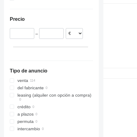
Polonia
Ucrania
Lituania
Precio
Dinamarca
Estonia
–
Bélgica
Portugal
Chequia
mostrar todos
Tipo de anuncio
venta
del fabricante
leasing (alquiler con opción a compra)
crédito
a plazos
permuta
intercambio