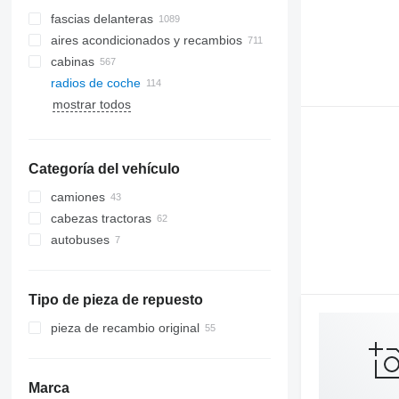
fascias delanteras
aires acondicionados y recambios
cabinas
mangueras de aire acondicionado
radios de coche
radiadores de aire acondicionado
mostrar todos
lunas laterales
parabrisas
compresores de aires
acondicionados
techos panorámicos
filtros deshidratador para aire
Categoría del vehículo
lunas traseras
acondicionado
camiones
aires acondicionados
cabezas tractoras
filtros de aire para aire
acondicionado
autobuses
otras piezas de aire acondicionado
Tipo de pieza de repuesto
pieza de recambio original
Marca