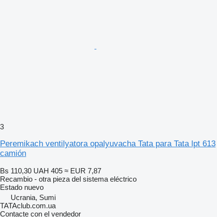
3
Peremikach ventilyatora opalyuvacha Tata para Tata lpt 613
camión
Bs 110,30
UAH 405
≈ EUR 7,87
Recambio - otra pieza del sistema eléctrico
Estado
nuevo
Ucrania, Sumi
TATAclub.com.ua
Contacte con el vendedor