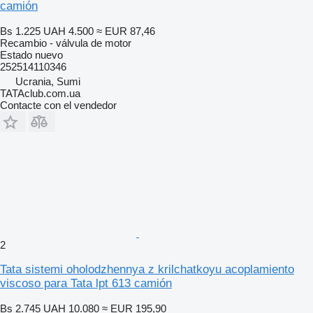
camión
Bs 1.225
UAH 4.500
≈ EUR 87,46
Recambio - válvula de motor
Estado
nuevo
252514110346
Ucrania, Sumi
TATAclub.com.ua
Contacte con el vendedor
2
Tata sistemi oholodzhennya z krilchatkoyu acoplamiento
viscoso para Tata lpt 613 camión
Bs 2.745
UAH 10.080
≈ EUR 195,90