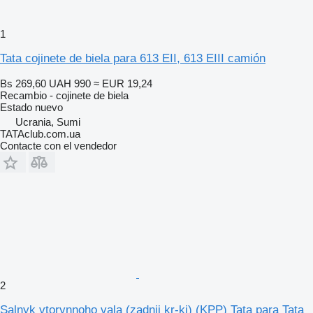
1
Tata cojinete de biela para 613 EII, 613 EIII camión
Bs 269,60
UAH 990
≈ EUR 19,24
Recambio - cojinete de biela
Estado
nuevo
Ucrania, Sumi
TATAclub.com.ua
Contacte con el vendedor
2
Salnyk vtorynnoho vala (zadnii kr-ki) (KPP) Tata para Tata