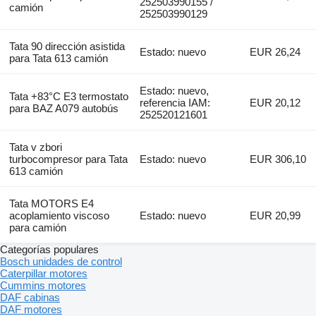
252503990155 /
camión
252503990129
Tata 90 dirección asistida
Estado: nuevo
EUR 26,24
para Tata 613 camión
Estado: nuevo,
Tata +83°C E3 termostato
referencia IAM:
EUR 20,12
para BAZ A079 autobús
252520121601
Tata v zbori
turbocompresor para Tata
Estado: nuevo
EUR 306,10
613 camión
Tata MOTORS E4
acoplamiento viscoso
Estado: nuevo
EUR 20,99
para camión
Categorías populares
Bosch unidades de control
Caterpillar motores
Cummins motores
DAF cabinas
DAF motores