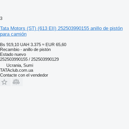
3
Tata Motors (ST) (613 EII) 252503990155 anillo de pistón
para camión
Bs 919,10
UAH 3.375
≈ EUR 65,60
Recambio - anillo de pistón
Estado
nuevo
252503990155 / 252503990129
Ucrania, Sumi
TATAclub.com.ua
Contacte con el vendedor