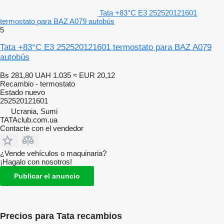
Tata +83°C E3 252520121601
termostato para BAZ A079 autobús
5
Tata +83°C E3 252520121601 termostato para BAZ A079
autobús
Bs 281,80
UAH 1.035
≈ EUR 20,12
Recambio - termostato
Estado
nuevo
252520121601
Ucrania, Sumi
TATAclub.com.ua
Contacte con el vendedor
¿Vende vehículos o maquinaria?
¡Hagalo con nosotros!
Publicar el anuncio
Precios para Tata recambios