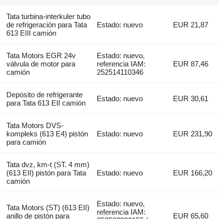
Tata turbina-interkuler tubo
de refrigeración para Tata
Estado: nuevo
EUR 21,87
613 EIII camión
Tata Motors EGR 24v
Estado: nuevo,
válvula de motor para
referencia IAM:
EUR 87,46
camión
252514110346
Depósito de refrigerante
Estado: nuevo
EUR 30,61
para Tata 613 EII camión
Tata Motors DVS-
kompleks (613 E4) pistón
Estado: nuevo
EUR 231,90
para camión
Tata dvz, km-t (ST. 4 mm)
(613 EII) pistón para Tata
Estado: nuevo
EUR 166,20
camión
Estado: nuevo,
Tata Motors (ST) (613 EII)
referencia IAM:
anillo de pistón para
EUR 65,60