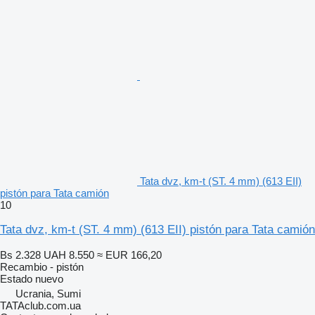
Tata dvz, km-t (ST. 4 mm) (613 EII)
pistón para Tata camión
10
Tata dvz, km-t (ST. 4 mm) (613 EII) pistón para Tata camión
Bs 2.328
UAH 8.550
≈ EUR 166,20
Recambio - pistón
Estado
nuevo
Ucrania, Sumi
TATAclub.com.ua