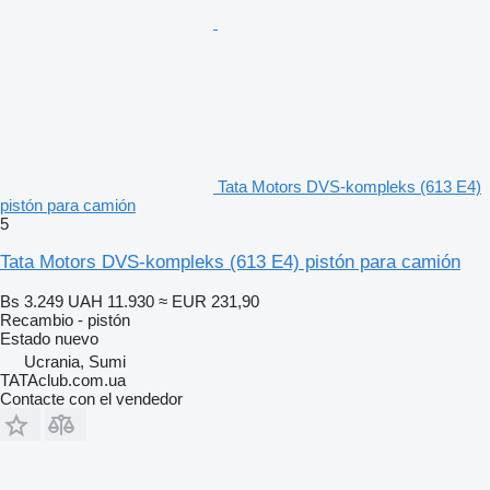
Tata Motors DVS-kompleks (613 E4)
pistón para camión
5
Tata Motors DVS-kompleks (613 E4) pistón para camión
Bs 3.249
UAH 11.930
≈ EUR 231,90
Recambio - pistón
Estado
nuevo
Ucrania, Sumi
TATAclub.com.ua
Contacte con el vendedor