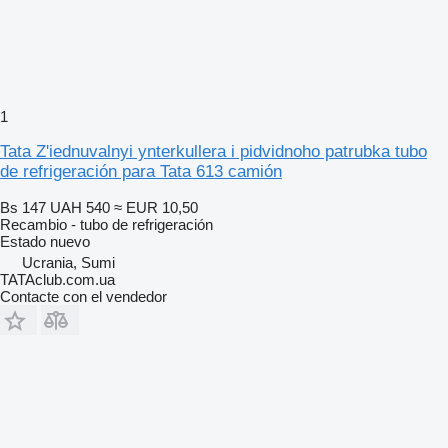
1
Tata Z'iednuvalnyi ynterkullera i pidvidnoho patrubka tubo
de refrigeración para Tata 613 camión
Bs 147
UAH 540
≈ EUR 10,50
Recambio - tubo de refrigeración
Estado
nuevo
Ucrania, Sumi
TATAclub.com.ua
Contacte con el vendedor