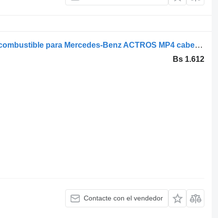
Rampa comuna A4700780045 riel de combustible para Mercedes-Benz ACTROS MP4 cabeza tractora
Bs 1.612
Contacte con el vendedor