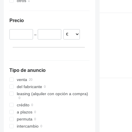
otros
Rumanía
Lituania
Ucrania
Polonia
Precio
–
Tipo de anuncio
venta
del fabricante
leasing (alquiler con opción a compra)
crédito
a plazos
permuta
intercambio