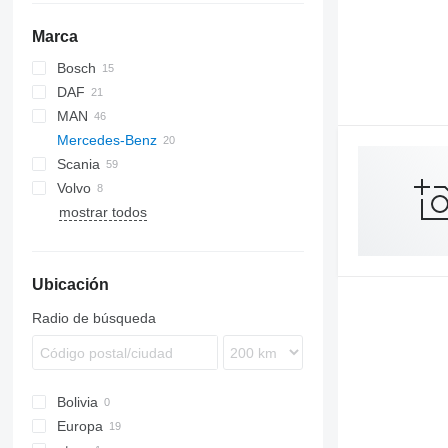
Marca
Bosch
DAF
MAN
CF
EuroCargo
Mercedes-Benz
XF
S-Way
TGA
Scania
XG
Stralis
TGL
Actros
Midlum
Volvo
TGM
Arocs
Premium
G-series
mostrar todos
TGS
Sprinter
P-series
FH
TGX
R-series
FL
VNL
Ubicación
Radio de búsqueda
Bolivia
Europa