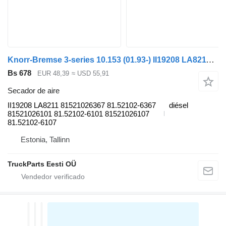
Knorr-Bremse 3-series 10.153 (01.93-) II19208 LA8211 secador de aire para MAN 3-series (1993-2000) cabeza tractora
Bs 678
EUR 48,39
≈ USD 55,91
Secador de aire
II19208 LA8211 81521026367 81.52102-6367
diésel
81521026101 81.52102-6101 81521026107
81.52102-6107
Estonia, Tallinn
TruckParts Eesti OÜ