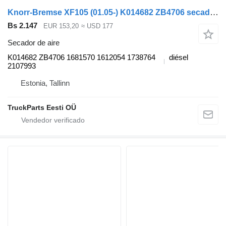
Knorr-Bremse XF105 (01.05-) K014682 ZB4706 secador de aire para DAF XF95, XF105 (2001-2014) cabeza tractora
Bs 2.147
EUR 153,20
≈ USD 177
Secador de aire
K014682 ZB4706 1681570 1612054 1738764
diésel
2107993
Estonia, Tallinn
TruckParts Eesti OÜ