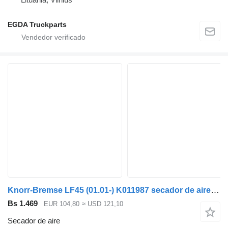
EGDA Truckparts
Knorr-Bremse LF45 (01.01-) K011987 secador de aire para DAF LF45, LF55, LF180, CF65, CF75, CF85 (2001-) cabeza tractora
Bs 1.469
EUR 104,80
≈ USD 121,10
Secador de aire