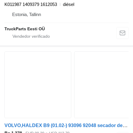
K011987 1409379 1612053
diésel
Estonia, Tallinn
TruckParts Eesti OÜ
VOLVO,HALDEX B9 (01.02-) 93096 92048 secador de aire para Volvo B6, B7, B9, B10, B12 bus (1978-2011) autobús