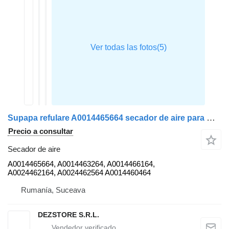
Supapa refulare A0014465664 secador de aire para Mercedes-Benz ACTROS MP4 cabeza tractora
Precio a consultar
Secador de aire
A0014465664, A0014463264, A0014466164,
A0024462164, A0024462564 A0014460464
Rumanía, Suceava
DEZSTORE S.R.L.