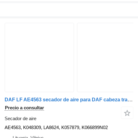
DAF LF AE4563 secador de aire para DAF cabeza tractora
Precio a consultar
Secador de aire
AE4563, K048309, LA8624, K057879, K066899N02
Lituania, Vilnius