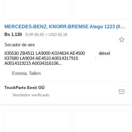
MERCEDES-BENZ, KNORR-BREMSE Atego 1223 (01.98-12.04) II35530 secador de aire para Mercedes-Benz Atego, Atego 2, Atego 3 (1996-) cabeza tractora
Bs 1.130
EUR 80,65
≈ USD 93,18
Secador de aire
II35530 ZB4511 LA9000 K024634 AE4500
diésel
II37680 LA9034 AE4510 A0014317915
A0014319215 A0034316106...
Estonia, Tallinn
TruckParts Eesti OÜ