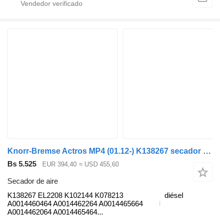
Knorr-Bremse Actros MP4 (01.12-) K138267 secador de aire para Mercedes-Benz Actros MP4 Antos Arocs (2012-) cabeza tractora
Bs 5.525
EUR 394,40
≈ USD 455,60
Secador de aire
K138267 EL2208 K102144 K078213
diésel
A0014460464 A0014462264 A0014465664
A0014462064 A0014465464...