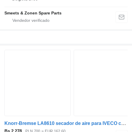
Smeets & Zonen Spare Parts
Knorr-Bremse LA8610 secador de aire para IVECO camión
Bs 2.278
PLN 700
≈ EUR 162,60