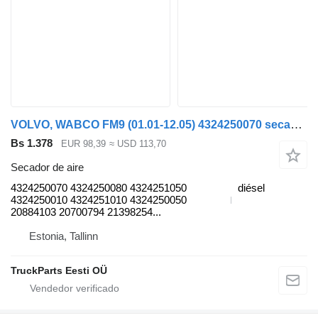
VOLVO, WABCO FM9 (01.01-12.05) 4324250070 secador de aire para Volvo FM7-FM12, FM, FMX (1998-2014) cabeza tractora
Bs 1.378
EUR 98,39
≈ USD 113,70
Secador de aire
4324250070 4324250080 4324251050
diésel
4324250010 4324251010 4324250050
20884103 20700794 21398254...
Estonia, Tallinn
TruckParts Eesti OÜ