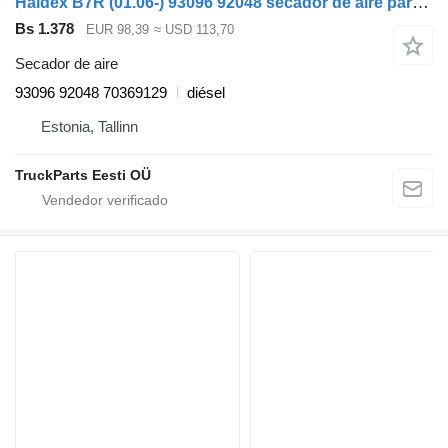
Haldex B7R (01.06-) 93096 92048 secador de aire para Volvo B7, B8, B9, B12 bus (2005-) autobús
Bs 1.378
EUR 98,39
≈ USD 113,70
Secador de aire
93096 92048 70369129
diésel
Estonia, Tallinn
TruckParts Eesti OÜ