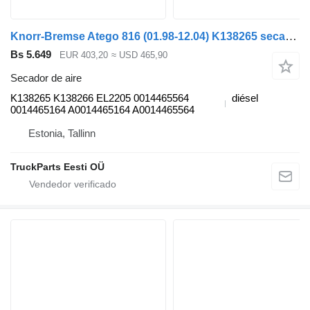
Knorr-Bremse Atego 816 (01.98-12.04) K138265 secador de aire para Mercedes-Benz Atego, Atego 2, Atego 3 (1996-) cabeza tractora
Bs 5.649
EUR 403,20
≈ USD 465,90
Secador de aire
K138265 K138266 EL2205 0014465564
diésel
0014465164 A0014465164 A0014465564
Estonia, Tallinn
TruckParts Eesti OÜ