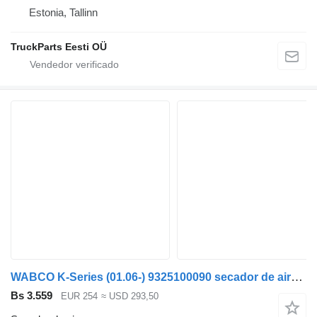
Estonia, Tallinn
TruckParts Eesti OÜ
WABCO K-Series (01.06-) 9325100090 secador de aire para Scania K,N,F-series bus (2006-) autobús
Bs 3.559
EUR 254
≈ USD 293,50