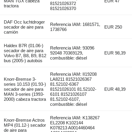
MAN TGX cabeza
EUR 47
81521026372
tractora
81521026370
DAF Occ luchtdroger
Referencia IAM: 1681571,
secador de aire para
EUR 250
1738766
camión
Haldex B7R (01.06-)
Referencia IAM: 93096
secador de aire para
92048 70369129,
EUR 98,39
Volvo B7, B8, B9, B12
combustible: diésel
bus (2005-) autobús
Referencia IAM: II19208
Knorr-Bremse 3-
LA8211 81521026367
series 10.153 (01.93-)
81.52102-6367
secador de aire para
81521026101 81.52102-
EUR 48,39
MAN 3-series (1993-
6101 81521026107
2000) cabeza tractora
81.52102-6107,
combustible: diésel
Referencia IAM: K138267
Knorr-Bremse Actros
EL2208 K102144
MP4 (01.12-) secador
K078213 A0014460464
de aire para