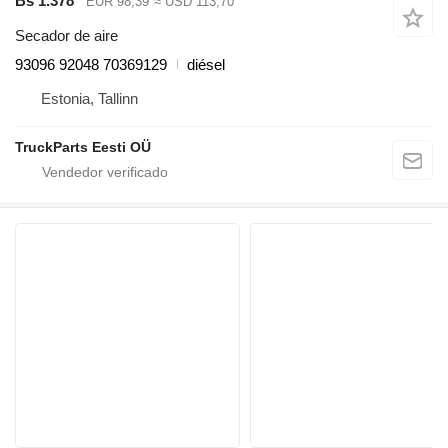
Bs 1.378
EUR 98,39
≈ USD 113,70
Secador de aire
93096 92048 70369129
diésel
Estonia, Tallinn
TruckParts Eesti OÜ