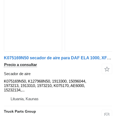
K075169N50 secador de aire para DAF ELA 1000, XF106, MX-13340, EURO6 cabeza tractora
Precio a consultar
Secador de aire
K075169N50, K127968N50, 1913300, 15096044,
1973213, 1913310, 1973210, K075170, AE6000,
15232134,...
Lituania, Kaunas
Truck Parts Group