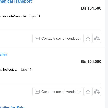
hanical Transport
Bs 154.600
n
resorte/resorte
Ejes
3
Contacte con el vendedor
iler
Bs 154.600
n
helicoidal
Ejes
4
Contacte con el vendedor
iler for Sale