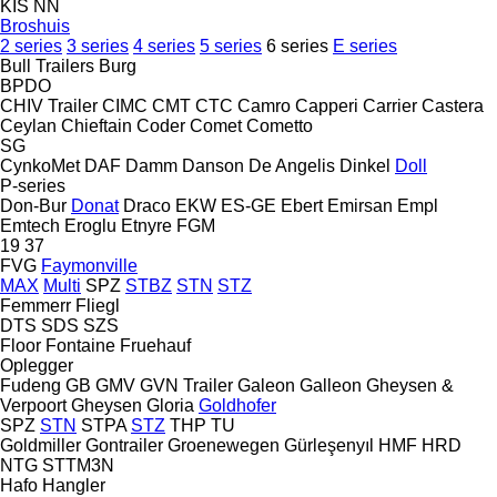
KIS
NN
Broshuis
2 series
3 series
4 series
5 series
6 series
E series
Bull Trailers
Burg
BPDO
CHIV Trailer
CIMC
CMT
CTC
Camro
Capperi
Carrier
Castera
Ceylan
Chieftain
Coder
Comet
Cometto
SG
CynkoMet
DAF
Damm
Danson
De Angelis
Dinkel
Doll
P-series
Don-Bur
Donat
Draco
EKW
ES-GE
Ebert
Emirsan
Empl
Emtech
Eroglu
Etnyre
FGM
19
37
FVG
Faymonville
MAX
Multi
SPZ
STBZ
STN
STZ
Femmerr
Fliegl
DTS
SDS
SZS
Floor
Fontaine
Fruehauf
Oplegger
Fudeng
GB
GMV
GVN Trailer
Galeon
Galleon
Gheysen &
Verpoort
Gheysen
Gloria
Goldhofer
SPZ
STN
STPA
STZ
THP
TU
Goldmiller
Gontrailer
Groenewegen
Gürleşenyıl
HMF
HRD
NTG
STTM3N
Hafo
Hangler