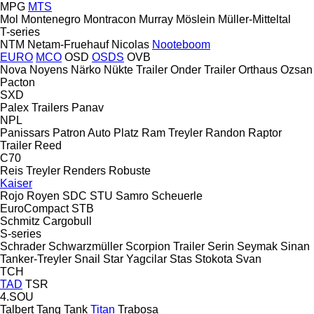
MPG
MTS
Mol
Montenegro
Montracon
Murray
Möslein
Müller-Mitteltal
T-series
NTM
Netam-Fruehauf
Nicolas
Nooteboom
EURO
MCO
OSD
OSDS
OVB
Nova
Noyens
Närko
Nükte Trailer
Onder Trailer
Orthaus
Ozsan
Pacton
SXD
Palex Trailers
Panav
NPL
Panissars
Patron Auto
Platz
Ram Treyler
Randon
Raptor
Trailer
Reed
C70
Reis Treyler
Renders
Robuste
Kaiser
Rojo
Royen
SDC
STU
Samro
Scheuerle
EuroCompact
STB
Schmitz Cargobull
S-series
Schrader
Schwarzmüller
Scorpion Trailer
Serin
Seymak
Sinan
Tanker-Treyler
Snail
Star Yagcilar
Stas
Stokota
Svan
TCH
TAD
TSR
4.SOU
Talbert
Tang
Tank
Titan
Trabosa