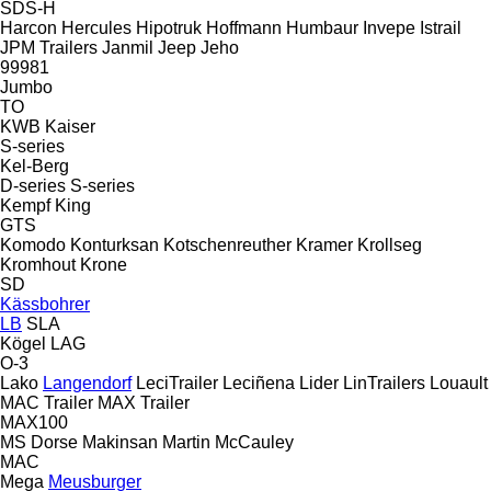
SDS-H
Harcon
Hercules
Hipotruk
Hoffmann
Humbaur
Invepe
Istrail
JPM Trailers
Janmil
Jeep
Jeho
99981
Jumbo
TO
KWB
Kaiser
S-series
Kel-Berg
D-series
S-series
Kempf
King
GTS
Komodo
Konturksan
Kotschenreuther
Kramer
Krollseg
Kromhout
Krone
SD
Kässbohrer
LB
SLA
Kögel
LAG
O-3
Lako
Langendorf
LeciTrailer
Leciñena
Lider
LinTrailers
Louault
MAC Trailer
MAX Trailer
MAX100
MS Dorse
Makinsan
Martin
McCauley
MAC
Mega
Meusburger