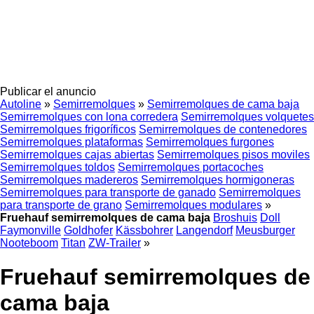
Publicar el anuncio
Autoline
»
Semirremolques
»
Semirremolques de cama baja
Semirremolques con lona corredera
Semirremolques volquetes
Semirremolques frigoríficos
Semirremolques de contenedores
Semirremolques plataformas
Semirremolques furgones
Semirremolques cajas abiertas
Semirremolques pisos moviles
Semirremolques toldos
Semirremolques portacoches
Semirremolques madereros
Semirremolques hormigoneras
Semirremolques para transporte de ganado
Semirremolques
para transporte de grano
Semirremolques modulares
»
Fruehauf semirremolques de cama baja
Broshuis
Doll
Faymonville
Goldhofer
Kässbohrer
Langendorf
Meusburger
Nooteboom
Titan
ZW-Trailer
»
Fruehauf semirremolques de
cama baja