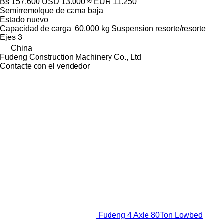
Bs 157.600
USD 13.000
≈ EUR 11.250
Semirremolque de cama baja
Estado
nuevo
Capacidad de carga
60.000 kg
Suspensión
resorte/resorte
Ejes
3
China
Fudeng Construction Machinery Co., Ltd
Contacte con el vendedor
Fudeng 4 Axle 80Ton Lowbed