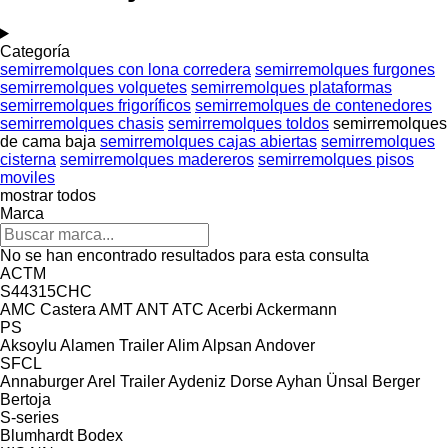
Categoría
semirremolques con lona corredera
semirremolques furgones
semirremolques volquetes
semirremolques plataformas
semirremolques frigoríficos
semirremolques de contenedores
semirremolques chasis
semirremolques toldos
semirremolques
de cama baja
semirremolques cajas abiertas
semirremolques
cisterna
semirremolques madereros
semirremolques pisos
moviles
mostrar todos
Marca
No se han encontrado resultados para esta consulta
ACTM
S44315CHC
AMC Castera
AMT
ANT
ATC
Acerbi
Ackermann
PS
Aksoylu
Alamen Trailer
Alim
Alpsan
Andover
SFCL
Annaburger
Arel Trailer
Aydeniz Dorse
Ayhan Ünsal
Berger
Bertoja
S-series
Blumhardt
Bodex