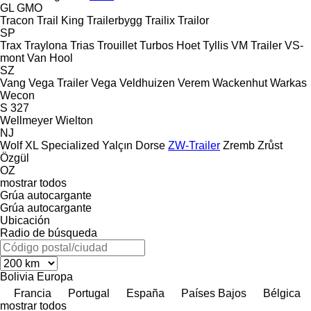
GL
GMO
Tracon
Trail King
Trailerbygg
Trailix
Trailor
SP
Trax
Traylona
Trias
Trouillet
Turbos Hoet
Tyllis
VM Trailer
VS-
mont
Van Hool
SZ
Vang
Vega Trailer
Vega
Veldhuizen
Verem
Wackenhut
Warkas
Wecon
S 327
Wellmeyer
Wielton
NJ
Wolf
XL Specialized
Yalçın Dorse
ZW-Trailer
Zremb
Zrůst
Özgül
OZ
mostrar todos
Grúa autocargante
Grúa autocargante
Ubicación
Radio de búsqueda
Bolivia
Europa
Francia
Portugal
España
Países Bajos
Bélgica
mostrar todos