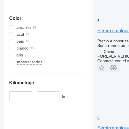
Color
6
amarillo
Semirremolque 
azul
Precio a consulta
beis
Semirremolque fri
blanco
China
gris
FOREVER VEHI
Contacte con el 
mostrar todos
Kilometraje
–
km
6
Semirremolque 