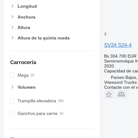
SLXi-200
Longitud
SLXi-300
Anchura
SLXi-300 50
SLXi-300 Whisper
Altura
SLXi-400
7
Altura de la quinta rueda
SLXi-Spectrum Whisper Pro
SV24 S24-4
SLXi Spectrum
SMX30
Bs 304.700
EUR 
Semirremolque fri
Carrocería
SPECTRUM
2020
SPECTRUM SL 50
Capacidad de ca
Mega
Países Bajos,
SPECTRUM SL 400
Vriesoord Trucks 
Contacte con el 
Volumen
Trampilla elevadora
Ganchos para carne