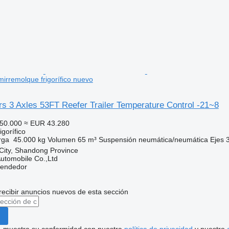
mirremolque frigorífico nuevo
s 3 Axles 53FT Reefer Trailer Temperature Control -21~8
50.000
≈ EUR 43.280
gorífico
rga
45.000 kg
Volumen
65 m³
Suspensión
neumática/neumática
Ejes
 City, Shandong Province
utomobile Co.,Ltd
vendedor
recibir anuncios nuevos de esta sección