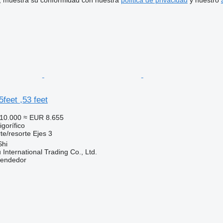
uí, muestra su conformidad con nuestra
política de privacidad
y nuestro
feet ,53 feet
10.000
≈ EUR 8.655
gorífico
te/resorte
Ejes
3
Shi
International Trading Co., Ltd.
vendedor