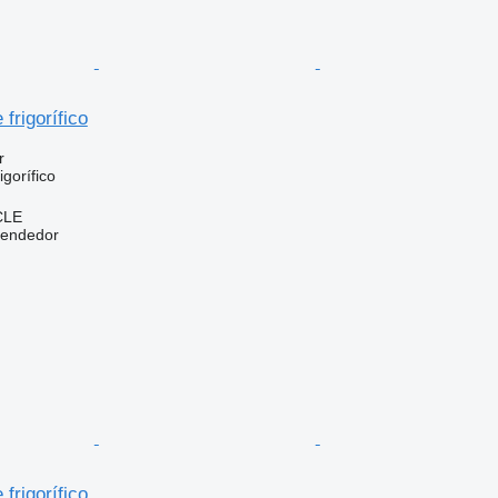
frigorífico
r
gorífico
CLE
vendedor
frigorífico