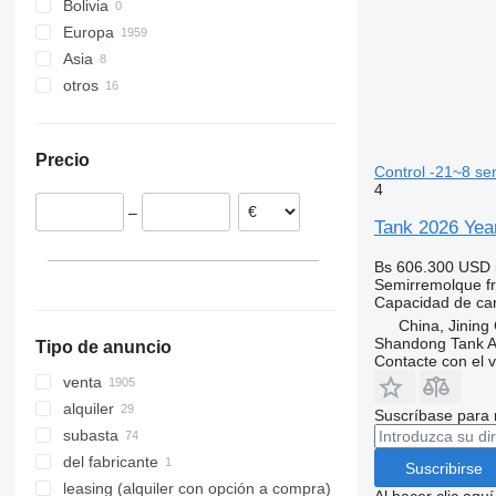
Bolivia
Europa
Asia
Países Bajos
otros
Alemania
China
Polonia
Turquía
Ucrania
Lituania
México
Precio
España
Moldavia
Control -21~8 se
4
Dinamarca
–
Rumanía
Tank 2026 Year
Hungría
Bs 606.300
USD 
mostrar todos
Semirremolque fri
Capacidad de ca
China, Jining
Shandong Tank A
Tipo de anuncio
Contacte con el 
venta
alquiler
Suscríbase para 
subasta
del fabricante
Suscribirse
leasing (alquiler con opción a compra)