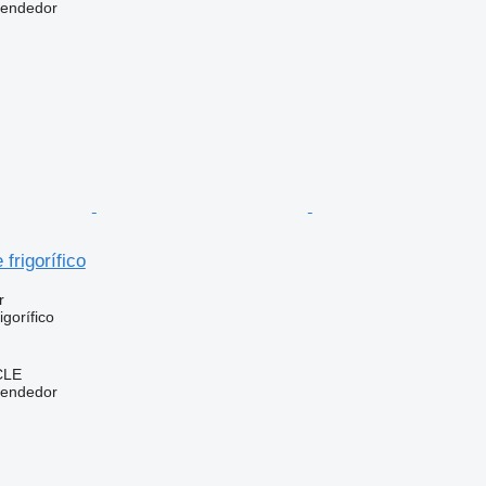
vendedor
frigorífico
r
gorífico
CLE
vendedor