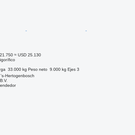
21.750
≈ USD 25.130
gorífico
rga
33.000 kg
Peso neto
9.000 kg
Ejes
3
 's-Hertogenbosch
B.V.
vendedor