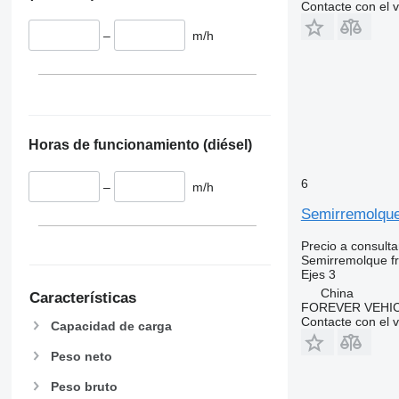
VECTOR 1800 MT
TKM
SL100E
Contacte con el 
VECTOR 1850
SL200
–
m/h
VECTOR 1850 MT
SL200E
VECTOR 1950
SL300
VECTOR 1950 MT
SL300E
VECTOR HE 19
SL400
VECTOR HE 19 MT
SL400E
Horas de funcionamiento (diésel)
SLX
SLX 100
6
–
m/h
SLX 200
Semirremolque 
SLX 300
SLX 400
Precio a consulta
SLX Spectrum
Semirremolque fri
Ejes
3
SLXe-100
China
Características
SLXe-200
FOREVER VEHI
Contacte con el 
SLXe-300
Capacidad de carga
SLXe-300 50
Peso neto
SLXe-400
Peso bruto
SLXe Spectrum