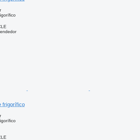
r
gorífico
CLE
vendedor
frigorífico
r
gorífico
CLE