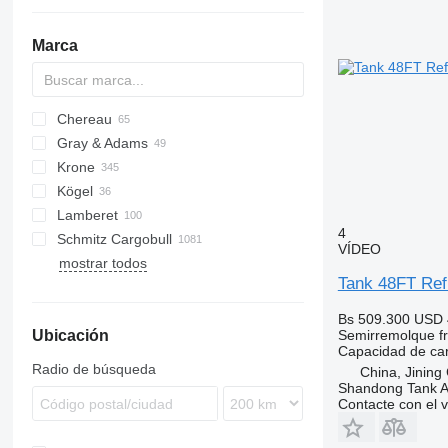
Marca
Chereau
AS
BPO
Gray & Adams
CSD
TXA
L-series
SZS
Oplegger
Krone
Inogam
T-series
GA
Kögel
Tecnogam
SD
Lamberet
SDP
S 24
4
Schmitz Cargobull
SDR
ZVKA
LVFS
LTF
MPS
TRS
S-series
T-series
ROC
SP
VÍDEO
mostrar todos
SZ
SR2
KO
SPA
SF
S-series
F-series
TO
VS
Tank 48FT Ref
TKS
MEGA
S-series
Bs 509.300
USD 
Ubicación
SCB
Semirremolque fri
Capacidad de ca
SKO
Radio de búsqueda
China, Jining
Shandong Tank A
Contacte con el 