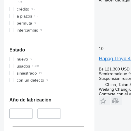
Al hacer clic aq
crédito
a plazos
permuta
intercambio
10
Estado
Hapag-Lloyd 45
nuevo
usados
Bs 121.300
USD 
siniestrado
Semirremolque fri
Suspensión
resor
con un defecto
China, Taian 
Weifang Changjiu 
Contacte con el 
Año de fabricación
–