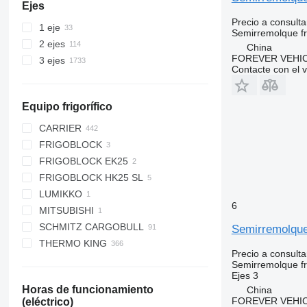
Ejes
Precio a consulta
1 eje
Semirremolque fri
2 ejes
China
FOREVER VEHI
3 ejes
Contacte con el 
Equipo frigorífico
CARRIER
FRIGOBLOCK
MAXIMA
FRIGOBLOCK EK25
MAXIMA 100
FRIGOBLOCK HK25 SL
MAXIMA 1000
LUMIKKO
MAXIMA 1200
6
MITSUBISHI
MAXIMA 1300
SCHMITZ CARGOBULL
VECTOR
Semirremolque 
THERMO KING
VECTOR 1350
S.CU V 1.0
Precio a consulta
VECTOR 1550
S.CU V 2.0
C 300
Semirremolque fri
Ejes
3
VECTOR 1550 MT
S.CU d80
SB-210
Horas de funcionamiento
China
VECTOR 1800
S.CU dc85
SBIII
FOREVER VEHI
(eléctrico)