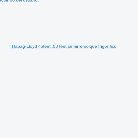
acuerdo del usuario
.
Hapag-Lloyd 45feet ,53 feet semirremolque frigorífico