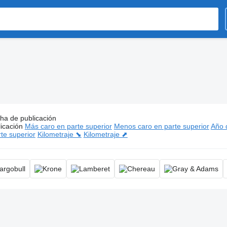
ha de publicación
ios:
Semirremolques frigoríficos, semirremolque refrigerado
icación
Más caro en parte superior
Menos caro en parte superior
Año d
te superior
Kilometraje ⬊
Kilometraje ⬈