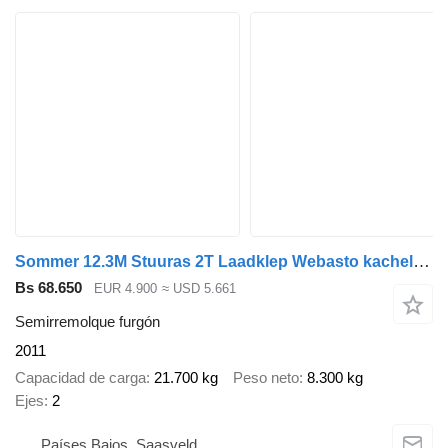
Sommer 12.3M Stuuras 2T Laadklep Webasto kachel NL Trailer APK/TUV 9-20
Bs 68.650
EUR 4.900
≈ USD 5.661
Semirremolque furgón
2011
Capacidad de carga
21.700 kg
Peso neto
8.300 kg
Ejes
2
Países Bajos, Saasveld