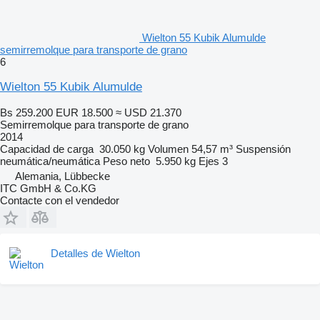
Wielton 55 Kubik Alumulde
semirremolque para transporte de grano
6
Wielton 55 Kubik Alumulde
Bs 259.200
EUR 18.500
≈ USD 21.370
Semirremolque para transporte de grano
2014
Capacidad de carga
30.050 kg
Volumen
54,57 m³
Suspensión
neumática/neumática
Peso neto
5.950 kg
Ejes
3
Alemania, Lübbecke
ITC GmbH & Co.KG
Contacte con el vendedor
Detalles de Wielton