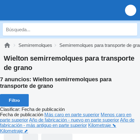
Semirremolques
Semirremolques para transporte de gr
Wielton semirremolques para transporte
de grano
7 anuncios:
Wielton semirremolques para
transporte de grano
Filtro
Clasificar
:
Fecha de publicación
Fecha de publicación
Más caro en parte superior
Menos caro en
parte superior
Año de fabricación - nuevo en parte superior
Año de
fabricación - más antiguo en parte superior
Kilometraje ⬊
Kilometraje ⬈