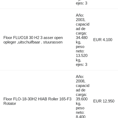
ejes: 3
Año:
2003,
capacid
ad de
carga:
Floor FLUO18 30 H2 3 asser open
34.480
EUR 4.100
opleger ,uitschuifbaar . stuurassen
kg,
peso
neto:
13.520
kg,
ejes: 3
Año:
2008,
capacid
ad de
carga:
Floor FLO-18-30H2 HIAB Roller 165-F3
39.600
EUR 12.950
Rotator
kg,
peso
neto:
8.400