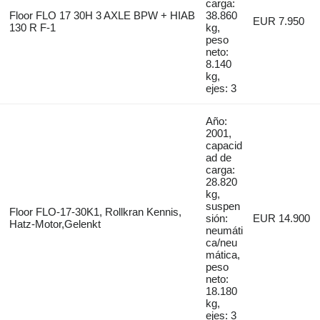
carga:
Floor FLO 17 30H 3 AXLE BPW + HIAB
38.860
EUR 7.950
130 R F-1
kg,
peso
neto:
8.140
kg,
ejes: 3
Año:
2001,
capacid
ad de
carga:
28.820
kg,
suspen
Floor FLO-17-30K1, Rollkran Kennis,
sión:
EUR 14.900
Hatz-Motor,Gelenkt
neumáti
ca/neu
mática,
peso
neto:
18.180
kg,
ejes: 3