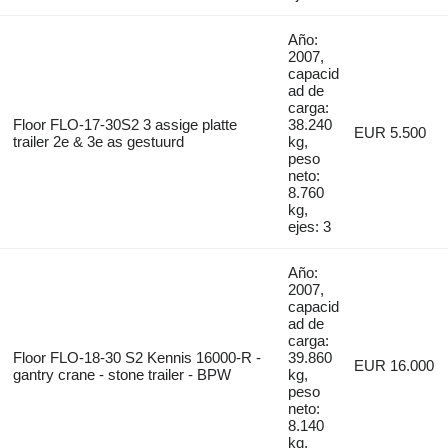
Año:
2007,
capacid
ad de
carga:
Floor FLO-17-30S2 3 assige platte
38.240
EUR 5.500
trailer 2e & 3e as gestuurd
kg,
peso
neto:
8.760
kg,
ejes: 3
Año:
2007,
capacid
ad de
carga:
Floor FLO-18-30 S2 Kennis 16000-R -
39.860
EUR 16.000
gantry crane - stone trailer - BPW
kg,
peso
neto:
8.140
kg,