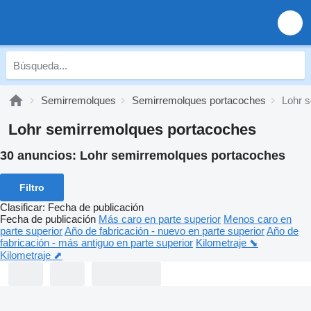
Semirremolques
Semirremolques portacoches
Lohr 
Lohr semirremolques portacoches
30 anuncios:
Lohr semirremolques portacoches
Filtro
Clasificar
:
Fecha de publicación
Fecha de publicación
Más caro en parte superior
Menos caro en
parte superior
Año de fabricación - nuevo en parte superior
Año de
fabricación - más antiguo en parte superior
Kilometraje ⬊
Kilometraje ⬈