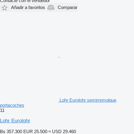
Contacte con el vendedor
Añadir a favoritos
Comparar
Lohr Eurolohr semirremolque
portacoches
11
Lohr Eurolohr
Bs 357.300
EUR 25.500
≈ USD 29.460