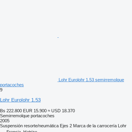
Lohr Eurolohr 1.53 semirremolque
portacoches
9
Lohr Eurolohr 1.53
Bs 222.800
EUR 15.900
≈ USD 18.370
Semirremolque portacoches
2005
Suspensión
resorte/neumática
Ejes
2
Marca de la carrocería
Lohr
Francia, Hatrize