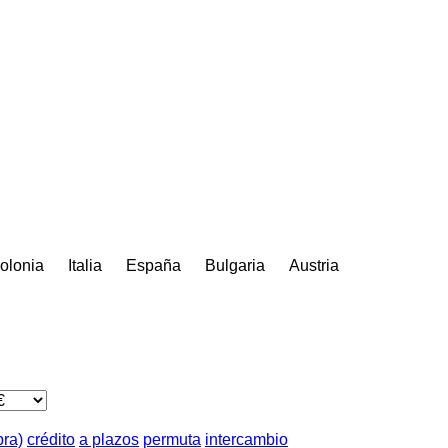
olonia
Italia
España
Bulgaria
Austria
pra)
crédito
a plazos
permuta
intercambio