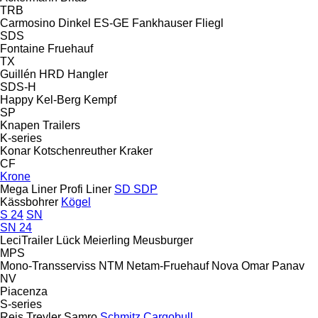
TRB
Carmosino
Dinkel
ES-GE
Fankhauser
Fliegl
SDS
Fontaine
Fruehauf
TX
Guillén
HRD
Hangler
SDS-H
Happy
Kel-Berg
Kempf
SP
Knapen Trailers
K-series
Konar
Kotschenreuther
Kraker
CF
Krone
Mega Liner
Profi Liner
SD
SDP
Kässbohrer
Kögel
S 24
SN
SN 24
LeciTrailer
Lück
Meierling
Meusburger
MPS
Mono-Transserviss
NTM
Netam-Fruehauf
Nova
Omar
Panav
NV
Piacenza
S-series
Reis Treyler
Samro
Schmitz Cargobull