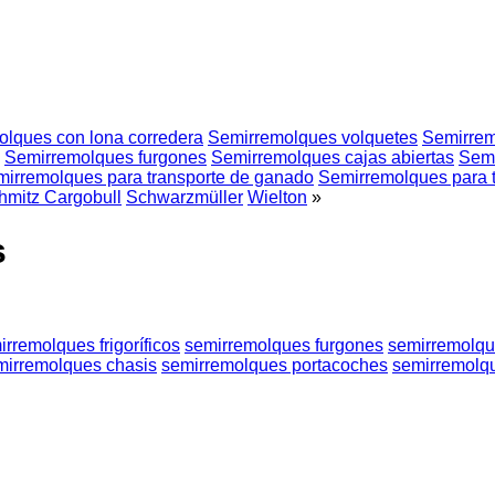
lques con lona corredera
Semirremolques volquetes
Semirrem
Semirremolques furgones
Semirremolques cajas abiertas
Semi
irremolques para transporte de ganado
Semirremolques para t
hmitz Cargobull
Schwarzmüller
Wielton
»
s
irremolques frigoríficos
semirremolques furgones
semirremolqu
mirremolques chasis
semirremolques portacoches
semirremolq