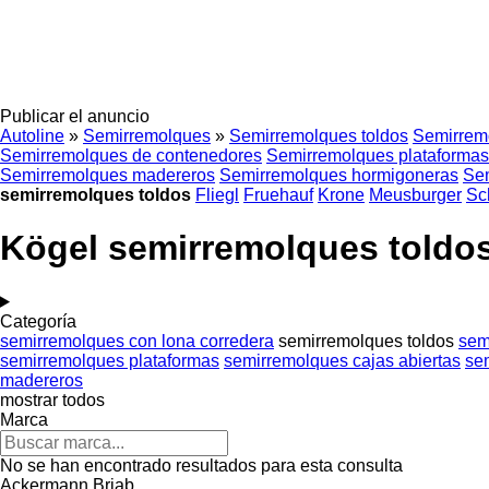
Publicar el anuncio
Autoline
»
Semirremolques
»
Semirremolques toldos
Semirremo
Semirremolques de contenedores
Semirremolques plataformas
Semirremolques madereros
Semirremolques hormigoneras
Sem
semirremolques toldos
Fliegl
Fruehauf
Krone
Meusburger
Sc
Kögel semirremolques toldo
Categoría
semirremolques con lona corredera
semirremolques toldos
sem
semirremolques plataformas
semirremolques cajas abiertas
se
madereros
mostrar todos
Marca
No se han encontrado resultados para esta consulta
Ackermann
Briab