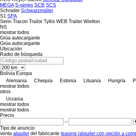
MEGA
S-series
SCB
SCS
Schrader
Schwarzmüller
S1
SPA
Serin
Tracon
Trailor
Tyllis
WEB Trailer
Wielton
NS
mostrar todos
Grúa autocargante
Grúa autocargante
Ubicación
Radio de búsqueda
Bolivia
Europa
Alemania
Chequia
Estonia
Lituania
Hungría
P
mostrar todos
otros
Ucrania
mostrar todos
mostrar todos
Precio
–
Tipo de anuncio
venta
alquiler
del fabricante
leasing (alquiler con opción a com