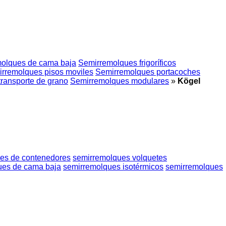
olques de cama baja
Semirremolques frigoríficos
rremolques pisos moviles
Semirremolques portacoches
ransporte de grano
Semirremolques modulares
»
Kögel
es de contenedores
semirremolques volquetes
ues de cama baja
semirremolques isotérmicos
semirremolques