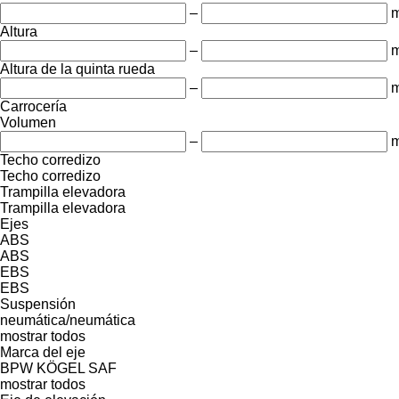
–
Altura
–
Altura de la quinta rueda
–
Carrocería
Volumen
–
m
Techo corredizo
Techo corredizo
Trampilla elevadora
Trampilla elevadora
Ejes
ABS
ABS
EBS
EBS
Suspensión
neumática/neumática
mostrar todos
Marca del eje
BPW
KÖGEL
SAF
mostrar todos