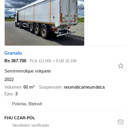
Granalu
Bs 367.700
PLN 113.000
≈ EUR 26.240
Semirremolque volquete
2022
Volumen
60 m³
Suspensión
neumática/neumática
Ejes
3
Polonia, Blękwit
FHU CZAR-POL