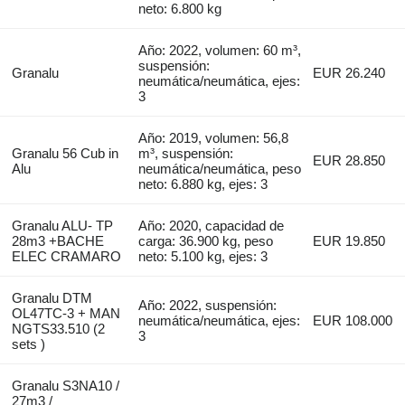
neto: 6.800 kg
Año: 2022, volumen: 60 m³,
suspensión:
Granalu
EUR 26.240
neumática/neumática, ejes:
3
Año: 2019, volumen: 56,8
Granalu 56 Cub in
m³, suspensión:
EUR 28.850
Alu
neumática/neumática, peso
neto: 6.880 kg, ejes: 3
Granalu ALU- TP
Año: 2020, capacidad de
28m3 +BACHE
carga: 36.900 kg, peso
EUR 19.850
ELEC CRAMARO
neto: 5.100 kg, ejes: 3
Granalu DTM
Año: 2022, suspensión:
OL47TC-3 + MAN
neumática/neumática, ejes:
EUR 108.000
NGTS33.510 (2
3
sets )
Granalu S3NA10 /
27m3 /