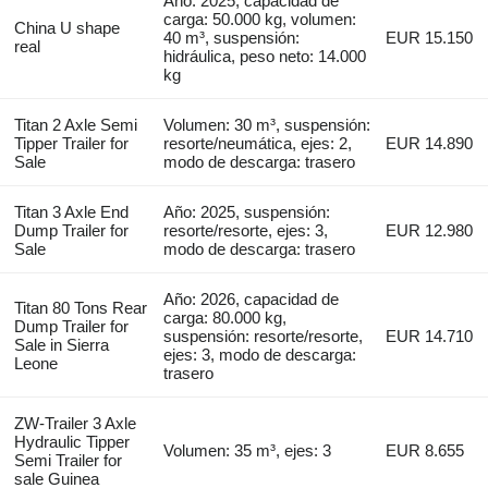
Año: 2025, capacidad de
carga: 50.000 kg, volumen:
China U shape
40 m³, suspensión:
EUR 15.150
real
hidráulica, peso neto: 14.000
kg
Titan 2 Axle Semi
Volumen: 30 m³, suspensión:
Tipper Trailer for
resorte/neumática, ejes: 2,
EUR 14.890
Sale
modo de descarga: trasero
Titan 3 Axle End
Año: 2025, suspensión:
Dump Trailer for
resorte/resorte, ejes: 3,
EUR 12.980
Sale
modo de descarga: trasero
Año: 2026, capacidad de
Titan 80 Tons Rear
carga: 80.000 kg,
Dump Trailer for
suspensión: resorte/resorte,
EUR 14.710
Sale in Sierra
ejes: 3, modo de descarga:
Leone
trasero
ZW-Trailer 3 Axle
Hydraulic Tipper
Volumen: 35 m³, ejes: 3
EUR 8.655
Semi Trailer for
sale Guinea