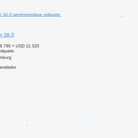
m 16-3
9.795
≈ USD 11.320
olquete
mburg
vendedor