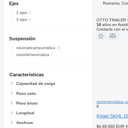
Rumanía, Con
Ejes
2 ejes
3 ejes
OTTO TRAILER 
10
años en Autol
Contacte con el 
Suspensión
neumática/neumática
resorte/neumática
Características
Capacidad de carga
Peso neto
semirremolque v
Peso bruto
6
Longitud
Kögel SKHL 18
Anchura
Bs 68.650
EUR 4