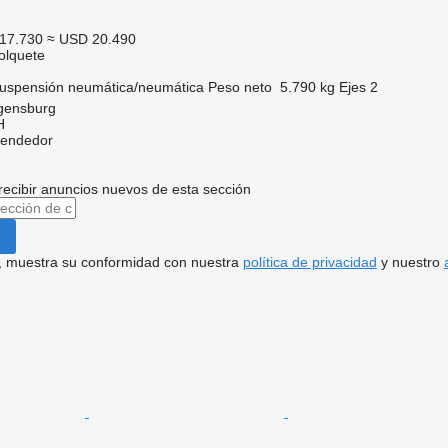
17.730
≈ USD 20.490
olquete
uspensión
neumática/neumática
Peso neto
5.790 kg
Ejes
2
gensburg
H
vendedor
recibir anuncios nuevos de esta sección
uí, muestra su conformidad con nuestra
política de privacidad
y nuestro