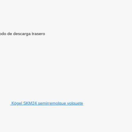
do de descarga
trasero
Kögel SKM24 semirremolque volquete