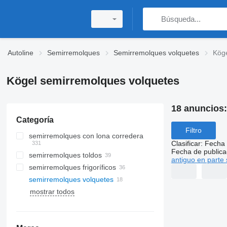
Autoline
Semirremolques
Semirremolques volquetes
Köge
Kögel semirremolques volquetes
18 anuncios
Categoría
Filtro
semirremolques con lona corredera
Clasificar
:
Fecha 
Fecha de publica
semirremolques toldos
antiguo en parte 
semirremolques frigoríficos
semirremolques volquetes
mostrar todos