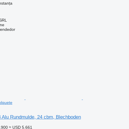
stanța
SRL
ine
vendedor
olquete
 Alu Rundmulde, 24 cbm, Blechboden
.900
≈ USD 5.661