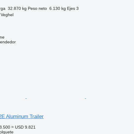
rga
32.870 kg
Peso neto
6.130 kg
Ejes
3
 Veghel
ine
vendedor
E Aluminum Trailer
8.500
≈ USD 9.821
olquete