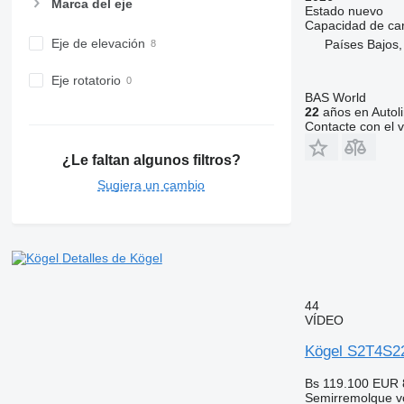
Marca del eje
Estado
nuevo
Capacidad de ca
Eje de elevación
Países Bajos,
Eje rotatorio
BAS World
22
años en Autol
Contacte con el 
¿Le faltan algunos filtros?
Sugiera un cambio
Detalles de Kögel
44
VÍDEO
Kögel S2T4S22
Bs 119.100
EUR 
Semirremolque v