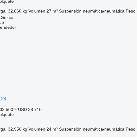
olquete
rga
32.060 kg
Volumen
27 m³
Suspensión
neumática/neumática
Peso 
, Geleen
NS
vendedor
 24
33.500
≈ USD 38.710
olquete
rga
32.950 kg
Volumen
24 m³
Suspensión
neumática/neumática
Peso 