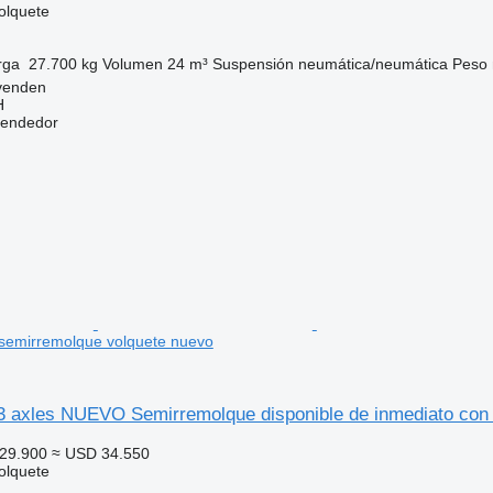
olquete
rga
27.700 kg
Volumen
24 m³
Suspensión
neumática/neumática
Peso 
venden
H
vendedor
 semirremolque volquete nuevo
 axles NUEVO Semirremolque disponible de inmediato con 
29.900
≈ USD 34.550
olquete