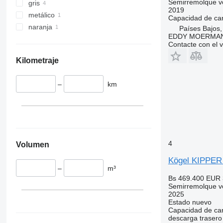
Semirremolque v
gris
2019
metálico
Capacidad de ca
naranja
Países Bajos
EDDY MOERMA
Contacte con el 
Kilometraje
–
km
4
Volumen
Kögel KIPPER
–
m³
Bs 469.400
EUR 
Semirremolque v
2025
Estado
nuevo
Capacidad de ca
descarga
trasero