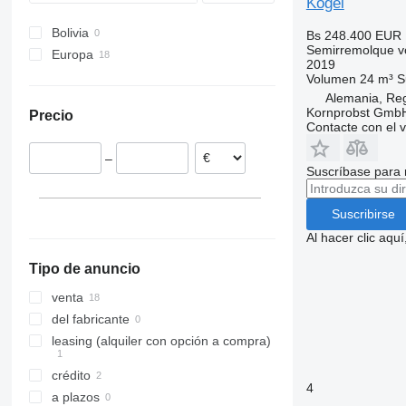
Kögel
Bolivia
Bs 248.400
EUR 
Semirremolque v
Europa
2019
Alemania
Volumen
24 m³
S
Alemania, Re
Rumanía
Kornprobst Gmb
Precio
Polonia
Contacte con el 
Países Bajos
–
Estonia
Suscríbase para 
Francia
Finlandia
Suscribirse
Eslovaquia
Al hacer clic aq
mostrar todos
Tipo de anuncio
venta
del fabricante
leasing (alquiler con opción a compra)
crédito
4
a plazos