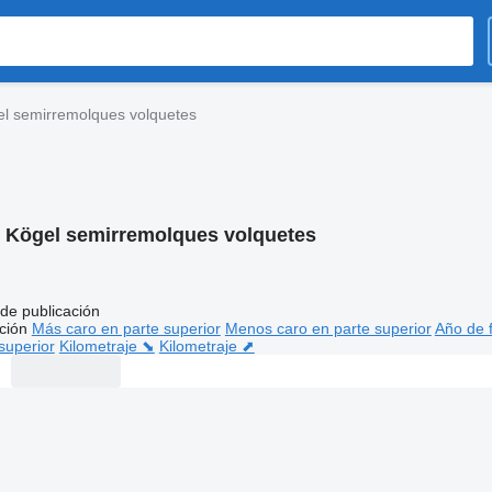
l semirremolques volquetes
:
Kögel semirremolques volquetes
de publicación
ción
Más caro en parte superior
Menos caro en parte superior
Año de f
superior
Kilometraje ⬊
Kilometraje ⬈