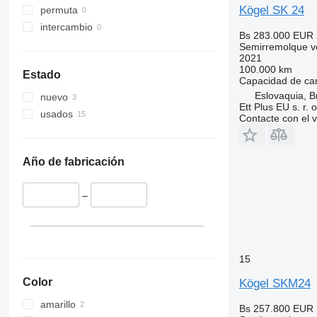
Kögel SK 24
permuta
intercambio
Bs 283.000
EUR 
Semirremolque v
2021
100.000 km
Estado
Capacidad de ca
Eslovaquia, B
nuevo
Ett Plus EU s. r. o
usados
Contacte con el 
Año de fabricación
–
15
Color
Kögel SKM24
amarillo
Bs 257.800
EUR 