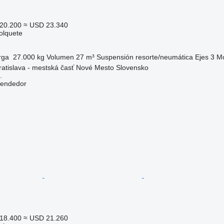
20.200
≈ USD 23.340
olquete
rga
27.000 kg
Volumen
27 m³
Suspensión
resorte/neumática
Ejes
3
Mo
ratislava - mestská časť Nové Mesto Slovensko
.
vendedor
18.400
≈ USD 21.260