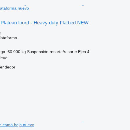
lataforma nuevo
 Plateau lourd - Heavy duty Flatbed NEW
r
lataforma
rga
60.000 kg
Suspensión
resorte/resorte
Ejes
4
ieuc
vendedor
e cama baja nuevo