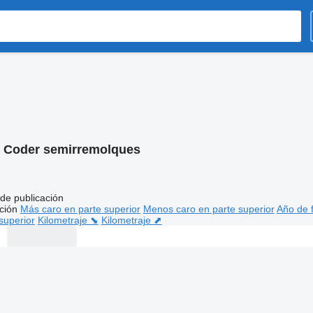
:
Coder semirremolques
de publicación
ción
Más caro en parte superior
Menos caro en parte superior
Año de f
superior
Kilometraje ⬊
Kilometraje ⬈