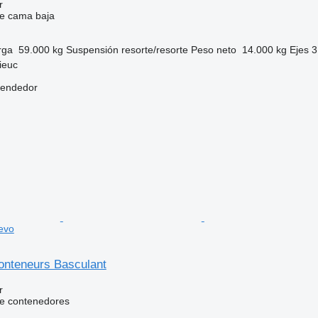
r
e cama baja
rga
59.000 kg
Suspensión
resorte/resorte
Peso neto
14.000 kg
Ejes
3
ieuc
vendedor
evo
onteneurs Basculant
r
e contenedores