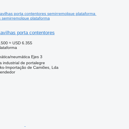
s semirremolque plataforma
avilhas porta contentores
.500
≈ USD 6.355
lataforma
ática/neumática
Ejes
3
 industrial de portalegre
cks-Importação de Camiões, Lda
vendedor