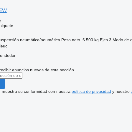
NEW
r
olquete
uspensión
neumática/neumática
Peso neto
6.500 kg
Ejes
3
Modo de 
ieuc
vendedor
recibir anuncios nuevos de esta sección
uí, muestra su conformidad con nuestra
política de privacidad
y nuestro