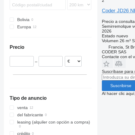
2
SPR
Coder JD26 
SW
Bolivia
Precio a consulta
Semirremolque v
Europa
2026
Francia
Estado
nuevo
Volumen
26 m³
S
Países Bajos
Francia, St Br
Precio
Portugal
CODER SAS
Bélgica
Contacte con el 
–
Suscríbase para 
Suscribirse
Al hacer clic aq
Tipo de anuncio
venta
del fabricante
leasing (alquiler con opción a compra)
crédito