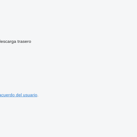
descarga
trasero
acuerdo del usuario
.