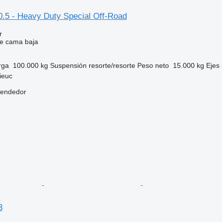
.5 - Heavy Duty Special Off-Road
r
e cama baja
rga
100.000 kg
Suspensión
resorte/resorte
Peso neto
15.000 kg
Ejes
ieuc
vendedor
3