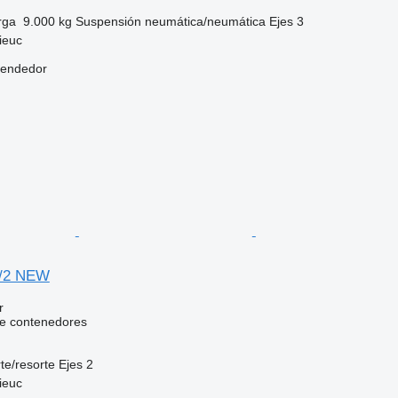
rga
9.000 kg
Suspensión
neumática/neumática
Ejes
3
ieuc
vendedor
0/2 NEW
r
e contenedores
te/resorte
Ejes
2
ieuc