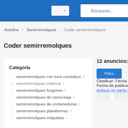
Autoline
Semirremolques
Coder semirremolques
Coder semirremolques
12 anuncios
Categoría
Filtro
semirremolques con lona corredera
Clasificar
:
Fecha 
semirremolques cisterna
Fecha de publica
antiguo en parte 
semirremolques furgones
semirremolques de cama baja
semirremolques de contenedores
semirremolques plataformas
semirremolques volquetes