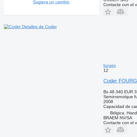
Sugiera un cambio
Contacte con el 
Detalles de Coder
furgón
12
Coder FOUR
Bs 48.340
EUR 3
Semirremolque f
2008
Capacidad de ca
Bélgica, Han
BRAEM NV/SA
Contacte con el 