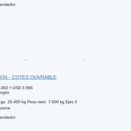
vendedor
GON - COTES OUVRABLE
.450
≈ USD 3.986
urgón
rga
26.400 kg
Peso neto
7.600 kg
Ejes
3
dzame
vendedor