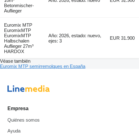
10m³
Año: 2026, estado: nuevo
EUR 92.900
Betonmischer-
Auflieger
Euromix MTP
EuromixMTP
EuromixMTP
Año: 2026, estado: nuevo,
EUR 31.900
Halbschalen
ejes: 3
Auflieger 27m³
HARDOX
Véase también
Euromix MTP semirremolques en España
Empresa
Quiénes somos
Ayuda