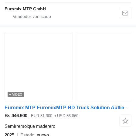
Euromix MTP GmbH
VÍDEO
Euromix MTP EuromixMTP HD Truck Solution Auflieger für den Transport von Hol
Bs 446.900
EUR 31.900
≈ USD 36.860
Semirremolque maderero
2025
Estado
nuevo