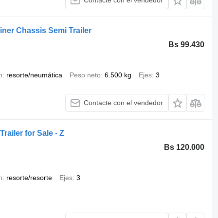
Contacte con el vendedor
iner Chassis Semi Trailer
Bs 99.430
n
resorte/neumática
Peso neto
6.500 kg
Ejes
3
Contacte con el vendedor
railer for Sale - Z
Bs 120.000
n
resorte/resorte
Ejes
3