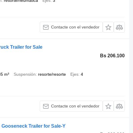
n
resorte/neumática
Ejes
3
Contacte con el vendedor
ck Trailer for Sale
Bs 206.100
35 m³
Suspensión
resorte/resorte
Ejes
4
Contacte con el vendedor
Gooseneck Trailer for Sale-Y