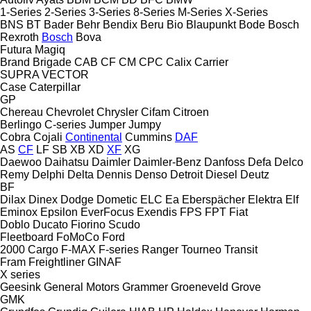
1-Series
2-Series
3-Series
8-Series
M-Series
X-Series
BNS
BT
Bader
Behr
Bendix
Beru
Bio
Blaupunkt
Bode
Bosch
Rexroth
Bosch
Bova
Futura
Magiq
Brand
Brigade
CAB
CF
CM
CPC
Calix
Carrier
SUPRA
VECTOR
Case
Caterpillar
GP
Chereau
Chevrolet
Chrysler
Cifam
Citroen
Berlingo
C-series
Jumper
Jumpy
Cobra
Cojali
Continental
Cummins
DAF
AS
CF
LF
SB
XB
XD
XF
XG
Daewoo
Daihatsu
Daimler
Daimler-Benz
Danfoss
Defa
Delco
Remy
Delphi
Delta
Dennis
Denso
Detroit Diesel
Deutz
BF
Dilax
Dinex
Dodge
Dometic
ELC
Ea
Eberspächer
Elektra
Elf
Eminox
Epsilon
EverFocus
Exendis
FPS
FPT
Fiat
Doblo
Ducato
Fiorino
Scudo
Fleetboard
FoMoCo
Ford
2000
Cargo
F-MAX
F-series
Ranger
Tourneo
Transit
Fram
Freightliner
GINAF
X series
Geesink
General Motors
Grammer
Groeneveld
Grove
GMK