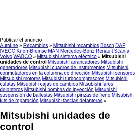
Publicar el anuncio
Autoline
»
Recambios
»
Mitsubishi recambios
Bosch
DAF
IVECO
Knorr-Bremse
MAN
Mercedes-Benz
Renault
Scania
Volvo
WABCO
»
Mitsubishi sistema eléctrico
»
Mitsubishi
unidades de control
Mitsubishi arrancadores
Mitsubishi
generadores
Mitsubishi cuadros de instrumentos
Mitsubishi
conmutadores en la columna de dirección
Mitsubishi sensores
Mitsubishi motores
Mitsubishi turbocompresores
Mitsubishi
culatas
Mitsubishi cajas de cambios
Mitsubishi faros
delanteros
Mitsubishi bombas de inyección
Mitsubishi
suspensión de ballestas
Mitsubishi pinzas de freno
Mitsubishi
kits de reparación
Mitsubishi fascias delanteras
»
Mitsubishi unidades de
control