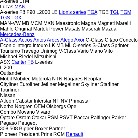
A-series
LTM
Lucas
MAN
A-series
F8
F90
L2000
LE
Lion's series
TGA
TGE
TGL
TGM
TGS
TGX
MAN-VW
MB
MCM
MXN
Maestronic
Magna
Magneti Marelli
Mahle Original
Martek Power
Masats
Maserati
Mazda
Mercedes-Benz
A-Class
Actros
Antos
Arocs
Atego
Axor
C-Class
Citaro
Conecto
Econic
Integro
Intouro
LK
MB
ML
O-series
S-Class
Sprinter
Tourismo
Travego
Unimog
V-Class
Vario
Viano
Vito
Michael Riedel
Mitsubishi
ASX
Canter
FB
L-series
L 200
Outlander
Mobil
Mobitec
Motorola
NTN
Nagares
Neoplan
Cityliner
Euroliner
Jetliner
Megaliner
Skyliner
Starliner
Tourliner
Nissan
Atleon
Cabstar
Interstar
NT
NV
Primastar
Norba
Norgren
OEM
Olsbergs
Opel
Combo
Movano
Vivaro
Optare
Osram
Otokar
PSM
PSVT
Paccar
Palfinger
Parker
Pegaso
Peugeot
308
508
Bipper
Boxer
Partner
Pioneer
President
Prins
RCM
Renault