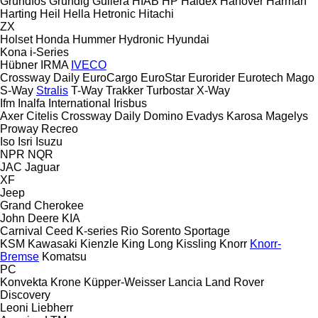
Grundfos
Grundig
Guilera
HIAB
HP
Haldex
Hanover
Harman
Harting
Heil
Hella
Hetronic
Hitachi
ZX
Holset
Honda
Hummer
Hydronic
Hyundai
Kona
i-Series
Hübner
IRMA
IVECO
Crossway
Daily
EuroCargo
EuroStar
Eurorider
Eurotech
Mago
S-Way
Stralis
T-Way
Trakker
Turbostar
X-Way
Ifm
Inalfa
International
Irisbus
Axer
Citelis
Crossway
Daily
Domino
Evadys
Karosa
Magelys
Proway
Recreo
Iso
Isri
Isuzu
NPR
NQR
JAC
Jaguar
XF
Jeep
Grand Cherokee
John Deere
KIA
Carnival
Ceed
K-series
Rio
Sorento
Sportage
KSM
Kawasaki
Kienzle
King Long
Kissling
Knorr
Knorr-
Bremse
Komatsu
PC
Konvekta
Krone
Küpper-Weisser
Lancia
Land Rover
Discovery
Leoni
Liebherr