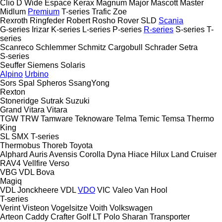
Clio
D Wide
Espace
Kerax
Magnum
Major
Mascott
Master
Midlum
Premium
T-series
Trafic
Zoe
Rexroth
Ringfeder
Robert
Rosho
Rover
SLD
Scania
G-series
Irizar
K-series
L-series
P-series
R-series
S-series
T-
series
Scanreco
Schlemmer
Schmitz Cargobull
Schrader
Setra
S-series
Seuffer
Siemens
Solaris
Alpino
Urbino
Sors
Spal
Spheros
SsangYong
Rexton
Stoneridge
Sutrak
Suzuki
Grand Vitara
Vitara
TGW
TRW
Tamware
Teknoware
Telma
Temic
Temsa
Thermo
King
SL
SMX
T-series
Thermobus
Thoreb
Toyota
Alphard
Auris
Avensis
Corolla
Dyna
Hiace
Hilux
Land Cruiser
RAV4
Vellfire
Verso
VBG
VDL Bova
Magiq
VDL Jonckheere
VDL
VDO
VIC
Valeo
Van Hool
T-series
Verint
Visteon
Vogelsitze
Voith
Volkswagen
Arteon
Caddy
Crafter
Golf
LT
Polo
Sharan
Transporter