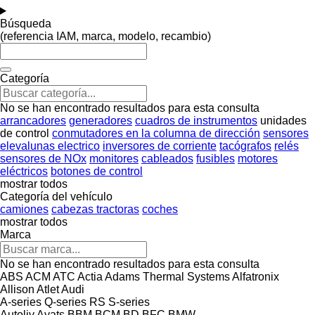
Búsqueda
(referencia IAM, marca, modelo, recambio)
Categoría
No se han encontrado resultados para esta consulta
arrancadores
generadores
cuadros de instrumentos
unidades
de control
conmutadores en la columna de dirección
sensores
elevalunas electrico
inversores de corriente
tacógrafos
relés
sensores de NOx
monitores
cableados
fusibles
motores
eléctricos
botones de control
mostrar todos
Categoría del vehículo
camiones
cabezas tractoras
coches
mostrar todos
Marca
No se han encontrado resultados para esta consulta
ABS
ACM
ATC
Actia
Adams Thermal Systems
Alfatronix
Allison
Atlet
Audi
A-series
Q-series
RS
S-series
Autoliv
Ayats
BBM
BCM
BD
BFC
BMW