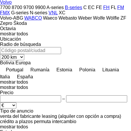
Volvo
7700
8700
9700
9900
A-series
B-series
C
EC
FE
FH
FL
FM
FMX
G-series
N-series
VNL
XC
Volvo-ABG
WABCO
Waeco
Webasto
Weber
Wolfe
Wölfle
ZF
Zepro
Škoda
Octavia
mostrar todos
Ubicación
Radio de búsqueda
Bolivia
Europa
Portugal
Rumanía
Estonia
Polonia
Lituania
Italia
España
mostrar todos
mostrar todos
Precio
–
Tipo de anuncio
venta
del fabricante
leasing (alquiler con opción a compra)
crédito
a plazos
permuta
intercambio
mostrar todos