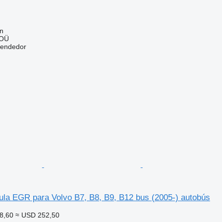
nn
 OÜ
vendedor
ula EGR para Volvo B7, B8, B9, B12 bus (2005-) autobús
8,60
≈ USD 252,50