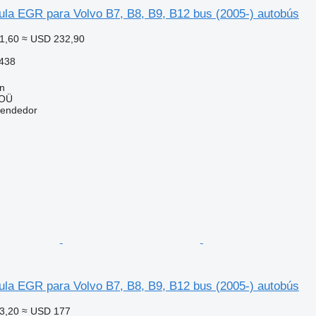
ula EGR para Volvo B7, B8, B9, B12 bus (2005-) autobús
1,60
≈ USD 232,90
438
nn
 OÜ
vendedor
ula EGR para Volvo B7, B8, B9, B12 bus (2005-) autobús
3,20
≈ USD 177