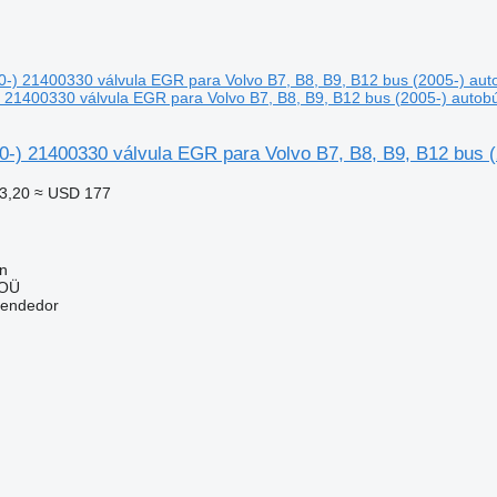
) 21400330 válvula EGR para Volvo B7, B8, B9, B12 bus (2005-) autob
0-) 21400330 válvula EGR para Volvo B7, B8, B9, B12 bus 
3,20
≈ USD 177
nn
 OÜ
vendedor