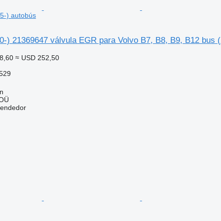
5-) autobús
0-) 21369647 válvula EGR para Volvo B7, B8, B9, B12 bus 
8,60
≈ USD 252,50
529
nn
 OÜ
vendedor