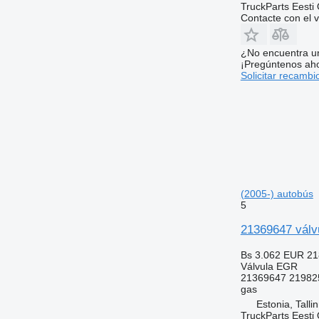
TruckParts Eesti
Contacte con el 
¿No encuentra u
¡Pregúntenos ah
Solicitar recambi
(2005-) autobús
5
21369647 válv
Bs 3.062
EUR 21
Válvula EGR
21369647 21982
gas
Estonia, Talli
TruckParts Eesti