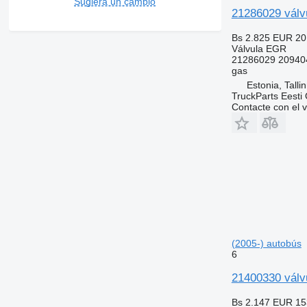
Sugiera un cambio
21286029 válv
Bs 2.825
EUR 20
Válvula EGR
21286029 20940
gas
Estonia, Talli
TruckParts Eesti
Contacte con el 
(2005-) autobús
6
21400330 válv
Bs 2.147
EUR 15