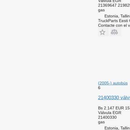
Válvula EGR
21369647 21982
gas
Estonia, Talli
TruckParts Eesti
Contacte con el 
(2005-) autobús
6
21400330 válv
Bs 2.147
EUR 15
Válvula EGR
21400330
gas
Estonia, Talli