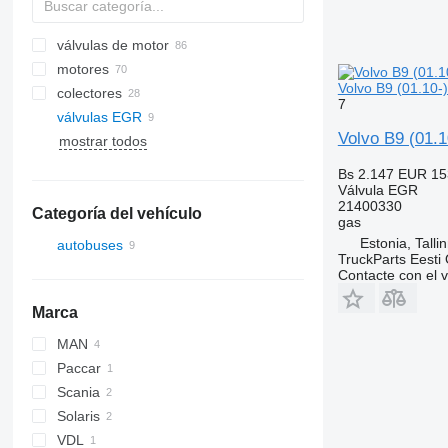
válvulas de motor
motores
Volvo B9 (01.10-
colectores
7
válvulas EGR
Volvo B9 (01.1
mostrar todos
Bs 2.147
EUR 15
Válvula EGR
21400330
Categoría del vehículo
gas
Estonia, Talli
autobuses
TruckParts Eesti
Contacte con el 
Marca
MAN
Paccar
Scania
Solaris
VDL
Alpino