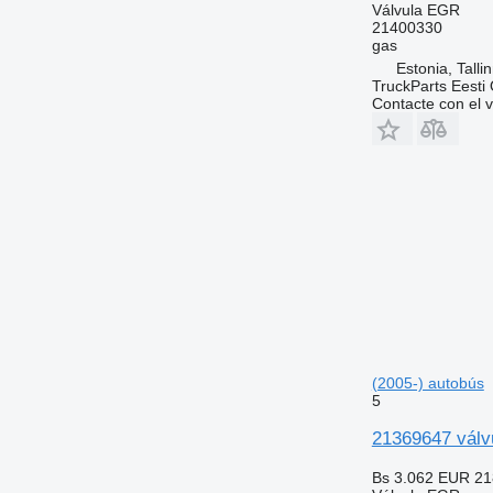
Válvula EGR
21400330
gas
Estonia, Talli
TruckParts Eesti
Contacte con el 
(2005-) autobús
5
21369647 válv
Bs 3.062
EUR 21