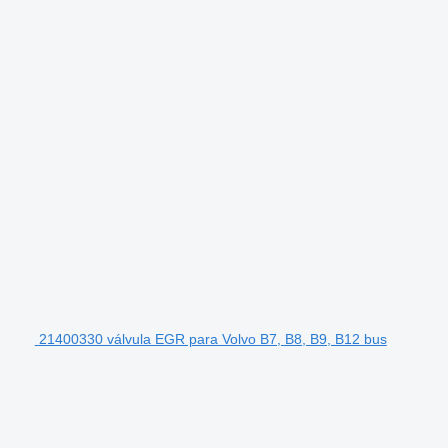
21400330 válvula EGR para Volvo B7, B8, B9, B12 bus