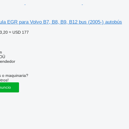
ula EGR para Volvo B7, B8, B9, B12 bus (2005-) autobús
3,20
≈ USD 177
nn
 OÜ
vendedor
s o maquinaria?
tros!
nuncio